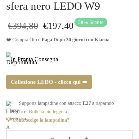
sfera nero LEDO W9
50
%
Sconto
Il prezzo
Il prezzo
€
394,80
€
197,40
originale
attuale
❤️ Compra Ora e
Paga Dopo 30 giorni con Klarna
era:
è:
In Pronta Consegna
€394,80.
€197,40.
Collezione LEDO - clicca qui ➡️
Supporta lampadine con attacco
E27
a risparmio
energetico.
Bolletta più leggera!
💡 Come scelgo la lampadina?