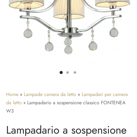
adari per camera da letto
idoio
ade a sospensione vetro
adari a gabbia
adari per ingresso
Home
»
Lampade camera da letto
»
Lampadari per camera
da letto
»
Lampadario a sospensione classico FONTENEA
W3
Lampadario a sospensione