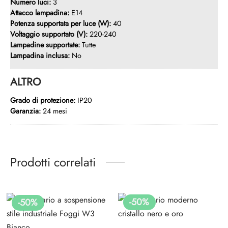
Numero luci:
3
Attacco lampadina:
E14
Potenza supportata per luce (W):
40
Voltaggio supportato (V):
220-240
Lampadine supportate:
Tutte
Lampadina inclusa:
No
ALTRO
Grado di protezione:
IP20
Garanzia:
24 mesi
Prodotti correlati
-
50
%
-
50
%