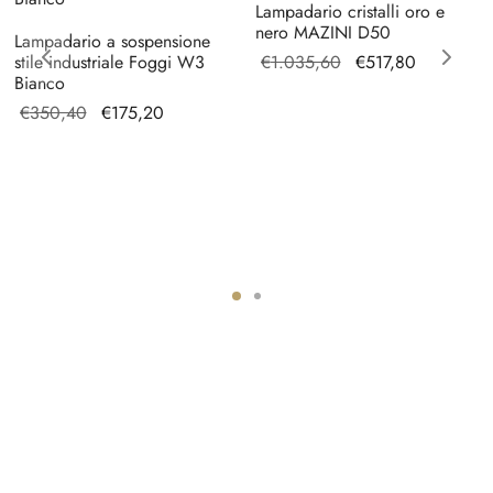
Lampadario cristalli oro e
nero MAZINI D50
Lampadario a sospensione
Il prezzo
Il prezzo
stile industriale Foggi W3
€
1.035,60
€
517,80
Bianco
originale
attuale
Il prezzo
Il prezzo
€
350,40
€
175,20
era:
è:
originale
attuale è:
€1.035,60.
€517,80.
era:
€175,20.
€350,40.