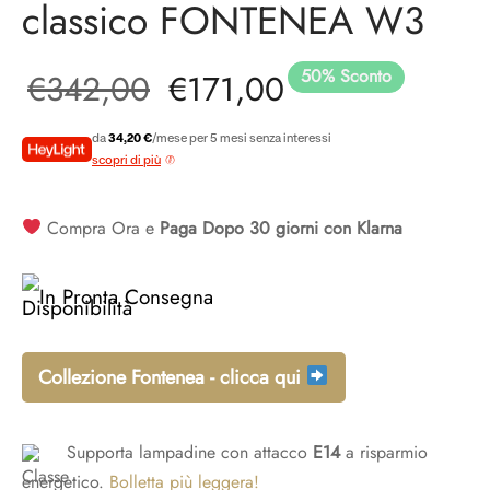
classico FONTENEA W3
50
%
Sconto
Il prezzo
Il prezzo
€
342,00
€
171,00
originale
attuale è:
da
34,20 €
/mese per 5 mesi senza interessi
scopri di più
era:
€171,00.
Compra Ora e
Paga Dopo 30 giorni con Klarna
€342,00.
In Pronta Consegna
Collezione Fontenea - clicca qui
Supporta lampadine con attacco
E14
a risparmio
energetico.
Bolletta più leggera!