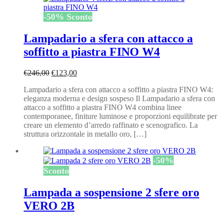
-
50
%
Sconto
Lampadario a sfera con attacco a
soffitto a piastra FINO W4
Il
Il
€
246,00
€
123,00
prezzo
prezzo
Lampadario a sfera con attacco a soffitto a piastra FINO W4:
originale
attuale
eleganza moderna e design sospeso Il Lampadario a sfera con
era:
è:
attacco a soffitto a piastra FINO W4 combina linee
€246,00.
€123,00.
contemporanee, finiture luminose e proporzioni equilibrate per
creare un elemento d’arredo raffinato e scenografico. La
struttura orizzontale in metallo oro, […]
-
50
%
Sconto
Lampada a sospensione 2 sfere oro
VERO 2B