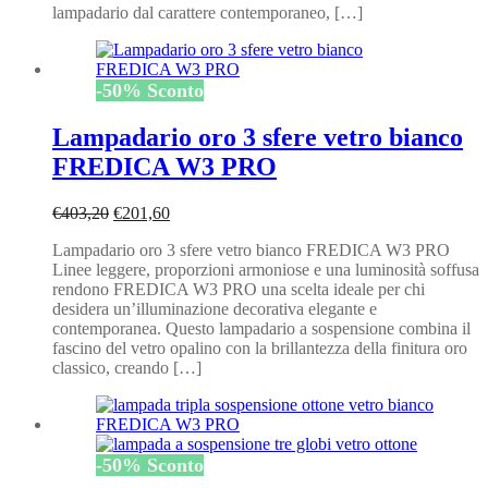
lampadario dal carattere contemporaneo, […]
-
50
%
Sconto
Lampadario oro 3 sfere vetro bianco
FREDICA W3 PRO
Il
Il
€
403,20
€
201,60
prezzo
prezzo
Lampadario oro 3 sfere vetro bianco FREDICA W3 PRO
originale
attuale
Linee leggere, proporzioni armoniose e una luminosità soffusa
era:
è:
rendono FREDICA W3 PRO una scelta ideale per chi
€403,20.
€201,60.
desidera un’illuminazione decorativa elegante e
contemporanea. Questo lampadario a sospensione combina il
fascino del vetro opalino con la brillantezza della finitura oro
classico, creando […]
-
50
%
Sconto