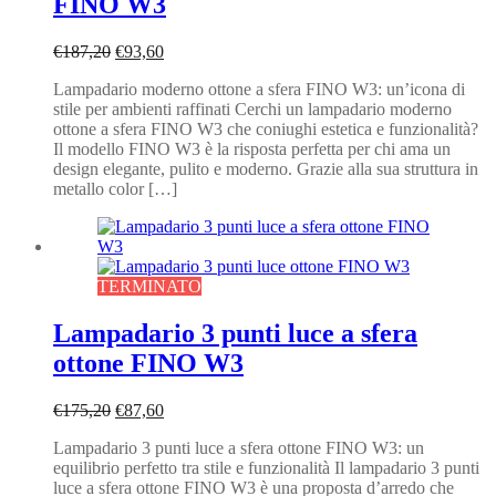
FINO W3
Il
Il
€
187,20
€
93,60
prezzo
prezzo
Lampadario moderno ottone a sfera FINO W3: un’icona di
originale
attuale
stile per ambienti raffinati Cerchi un lampadario moderno
era:
è:
ottone a sfera FINO W3 che coniughi estetica e funzionalità?
€187,20.
€93,60.
Il modello FINO W3 è la risposta perfetta per chi ama un
design elegante, pulito e moderno. Grazie alla sua struttura in
metallo color […]
TERMINATO
Lampadario 3 punti luce a sfera
ottone FINO W3
Il
Il
€
175,20
€
87,60
prezzo
prezzo
Lampadario 3 punti luce a sfera ottone FINO W3: un
originale
attuale
equilibrio perfetto tra stile e funzionalità Il lampadario 3 punti
era:
è:
luce a sfera ottone FINO W3 è una proposta d’arredo che
€175,20.
€87,60.