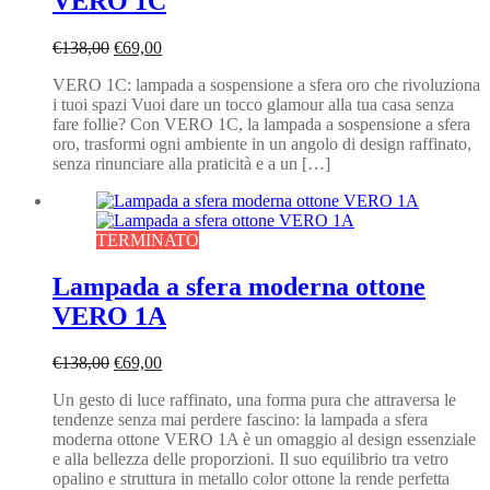
VERO 1C
Il
Il
€
138,00
€
69,00
prezzo
prezzo
VERO 1C: lampada a sospensione a sfera oro che rivoluziona
originale
attuale
i tuoi spazi Vuoi dare un tocco glamour alla tua casa senza
era:
è:
fare follie? Con VERO 1C, la lampada a sospensione a sfera
€138,00.
€69,00.
oro, trasformi ogni ambiente in un angolo di design raffinato,
senza rinunciare alla praticità e a un […]
TERMINATO
Lampada a sfera moderna ottone
VERO 1A
Il
Il
€
138,00
€
69,00
prezzo
prezzo
Un gesto di luce raffinato, una forma pura che attraversa le
originale
attuale
tendenze senza mai perdere fascino: la lampada a sfera
era:
è:
moderna ottone VERO 1A è un omaggio al design essenziale
€138,00.
€69,00.
e alla bellezza delle proporzioni. Il suo equilibrio tra vetro
opalino e struttura in metallo color ottone la rende perfetta