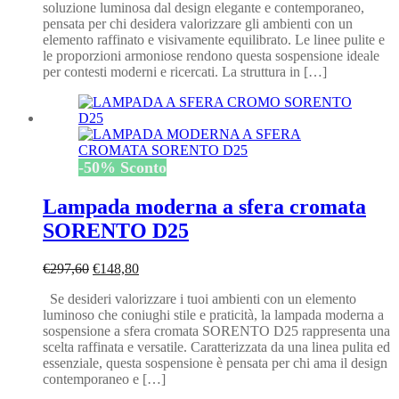
soluzione luminosa dal design elegante e contemporaneo,
era:
è:
pensata per chi desidera valorizzare gli ambienti con un
€161,00.
€80,50.
elemento raffinato e visivamente equilibrato. Le linee pulite e
le proporzioni armoniose rendono questa sospensione ideale
per contesti moderni e ricercati. La struttura in […]
-
50
%
Sconto
Lampada moderna a sfera cromata
SORENTO D25
Il
Il
€
297,60
€
148,80
prezzo
prezzo
Se desideri valorizzare i tuoi ambienti con un elemento
originale
attuale
luminoso che coniughi stile e praticità, la lampada moderna a
era:
è:
sospensione a sfera cromata SORENTO D25 rappresenta una
€297,60.
€148,80.
scelta raffinata e versatile. Caratterizzata da una linea pulita ed
essenziale, questa sospensione è pensata per chi ama il design
contemporaneo e […]