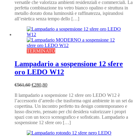
versatile che valorizza ambienti residenziali e commerciali. La
€138,00.
€69,00.
perfetta combinazione tra vetro bianco opalino e struttura in
metallo dorato dona luminosità e raffinatezza, ispirandosi
all’estetica senza tempo dello […]
TERMINATO
Lampadario a sospensione 12 sfere
oro LEDO W12
Il
Il
€
561,60
€
280,80
prezzo
prezzo
Il lampadario a sospensione 12 sfere oro LEDO W12 è
originale
attuale
l’accessorio d’arredo che trasforma ogni ambiente in un set da
era:
è:
copertina. Un incontro perfetto tra design contemporaneo e
€561,60.
€280,80.
lusso discreto, pensato per chi desidera valorizzare i propri
spazi con un tocco scenografico e sofisticato. Lampadario a
sospensione 12 sfere oro […]