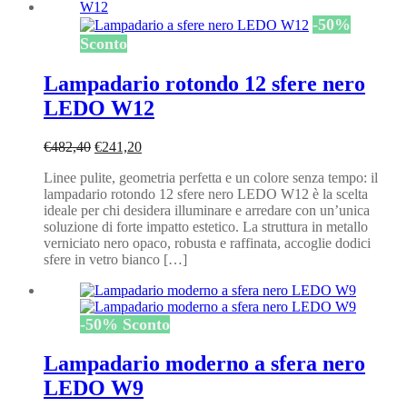
-
50
%
Sconto
Lampadario rotondo 12 sfere nero
LEDO W12
Il
Il
€
482,40
€
241,20
prezzo
prezzo
Linee pulite, geometria perfetta e un colore senza tempo: il
originale
attuale
lampadario rotondo 12 sfere nero LEDO W12 è la scelta
era:
è:
ideale per chi desidera illuminare e arredare con un’unica
€482,40.
€241,20.
soluzione di forte impatto estetico. La struttura in metallo
verniciato nero opaco, robusta e raffinata, accoglie dodici
sfere in vetro bianco […]
-
50
%
Sconto
Lampadario moderno a sfera nero
LEDO W9