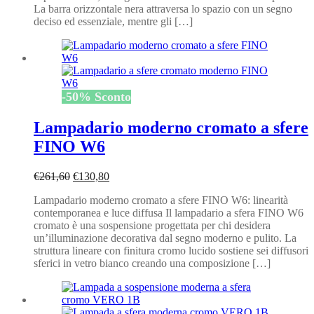
La barra orizzontale nera attraversa lo spazio con un segno
deciso ed essenziale, mentre gli […]
-
50
%
Sconto
Lampadario moderno cromato a sfere
FINO W6
Il
Il
€
261,60
€
130,80
prezzo
prezzo
Lampadario moderno cromato a sfere FINO W6: linearità
originale
attuale
contemporanea e luce diffusa Il lampadario a sfera FINO W6
era:
è:
cromato è una sospensione progettata per chi desidera
€261,60.
€130,80.
un’illuminazione decorativa dal segno moderno e pulito. La
struttura lineare con finitura cromo lucido sostiene sei diffusori
sferici in vetro bianco creando una composizione […]