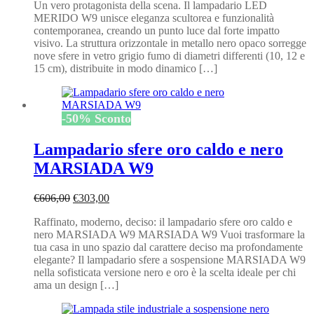
Un vero protagonista della scena. Il lampadario LED
originale
attuale
MERIDO W9 unisce eleganza scultorea e funzionalità
era:
è:
contemporanea, creando un punto luce dal forte impatto
€561,60.
€280,80.
visivo. La struttura orizzontale in metallo nero opaco sorregge
nove sfere in vetro grigio fumo di diametri differenti (10, 12 e
15 cm), distribuite in modo dinamico […]
-
50
%
Sconto
Lampadario sfere oro caldo e nero
MARSIADA W9
Il
Il
€
606,00
€
303,00
prezzo
prezzo
Raffinato, moderno, deciso: il lampadario sfere oro caldo e
originale
attuale
nero MARSIADA W9 MARSIADA W9 Vuoi trasformare la
era:
è:
tua casa in uno spazio dal carattere deciso ma profondamente
€606,00.
€303,00.
elegante? Il lampadario sfere a sospensione MARSIADA W9
nella sofisticata versione nero e oro è la scelta ideale per chi
ama un design […]