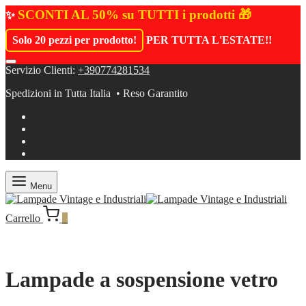
SCONTI AL 50% su TUTTI i prodotti 🎁
✨
Solo 20 pezzi per prodotto!
PER TUTTA L'ESTATE!
!
Servizio Clienti:
+390774281534
Spedizioni in Tutta Italia • Reso Garantito
Menu
Carrello
0
Lampade a sospensione vetro