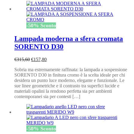
-
50
%
Sconto
Lampada moderna a sfera cromata
SORENTO D30
Il
Il
€
315,60
€
157,80
prezzo
prezzo
Sobria ma estremamente raffinata: la lampada a sospensione
originale
attuale
SORENTO D30 in finitura cromo è la scelta ideale per chi
era:
è:
desidera un punto luce moderno, elegante e funzionale. Le
€315,60.
€157,80.
sue linee geometriche e il contrasto tra superfici lucide e
materiali opalini la rendono perfetta sia per ambienti
contemporanei sia per contesti […]
-
50
%
Sconto