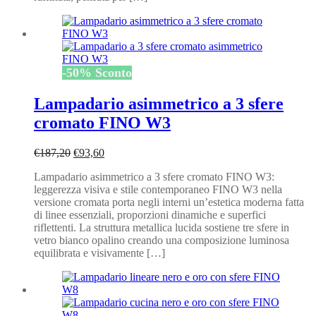
-
50
%
Sconto
Lampadario asimmetrico a 3 sfere
cromato FINO W3
Il
Il
€
187,20
€
93,60
prezzo
prezzo
Lampadario asimmetrico a 3 sfere cromato FINO W3:
originale
attuale
leggerezza visiva e stile contemporaneo FINO W3 nella
era:
è:
versione cromata porta negli interni un’estetica moderna fatta
€187,20.
€93,60.
di linee essenziali, proporzioni dinamiche e superfici
riflettenti. La struttura metallica lucida sostiene tre sfere in
vetro bianco opalino creando una composizione luminosa
equilibrata e visivamente […]