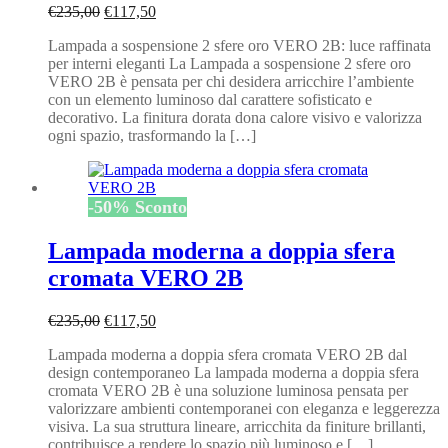
Il
Il
€
235,00
€
117,50
prezzo
prezzo
Lampada a sospensione 2 sfere oro VERO 2B: luce raffinata
originale
attuale
per interni eleganti La Lampada a sospensione 2 sfere oro
era:
è:
VERO 2B è pensata per chi desidera arricchire l’ambiente
€235,00.
€117,50.
con un elemento luminoso dal carattere sofisticato e
decorativo. La finitura dorata dona calore visivo e valorizza
ogni spazio, trasformando la […]
-
50
%
Sconto
Lampada moderna a doppia sfera
cromata VERO 2B
Il
Il
€
235,00
€
117,50
prezzo
prezzo
Lampada moderna a doppia sfera cromata VERO 2B dal
originale
attuale
design contemporaneo La lampada moderna a doppia sfera
era:
è:
cromata VERO 2B è una soluzione luminosa pensata per
€235,00.
€117,50.
valorizzare ambienti contemporanei con eleganza e leggerezza
visiva. La sua struttura lineare, arricchita da finiture brillanti,
contribuisce a rendere lo spazio più luminoso e […]