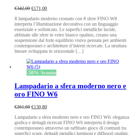
Il
Il
€
342,00
€
171,00
prezzo
prezzo
Il lampadario moderno cromato con 8 sfere FINO W8
originale
attuale
interpreta l’illuminazione decorativa con un linguaggio
era:
è:
essenziale e sofisticato. Le superfici metalliche lucide,
€342,00.
€171,00.
abbinate alle sfere in vetro bianco opalino, creano una
sospensione dal forte equilibrio visivo pensata per ambienti
contemporanei e architetture d’interni ricercate. La struttura
lineare sviluppata in orizzontale […]
-
50
%
Sconto
Lampadario a sfera moderno nero e
oro FINO W6
Il
Il
€
261,60
€
130,80
prezzo
prezzo
Lampadario a sfera moderno nero e oro FINO W6: eleganza
originale
attuale
grafica e dettagli ricercati FINO W6 interpreta il design
era:
è:
contemporaneo attraverso un raffinato gioco di contrasti tra
€261,60.
€130,80.
superfici scure, dettagli metallici luminosi e diffusori opalini.