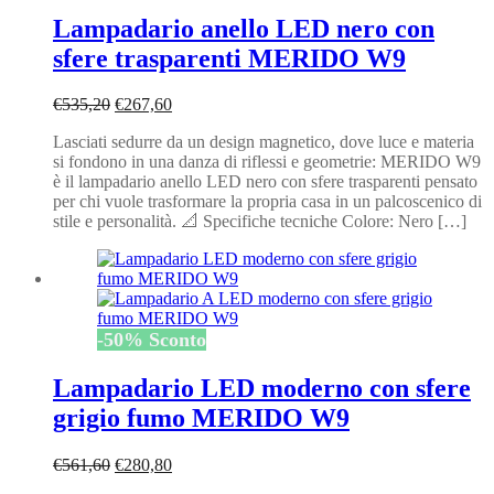
Lampadario anello LED nero con
sfere trasparenti MERIDO W9
Il
Il
€
535,20
€
267,60
prezzo
prezzo
Lasciati sedurre da un design magnetico, dove luce e materia
originale
attuale
si fondono in una danza di riflessi e geometrie: MERIDO W9
era:
è:
è il lampadario anello LED nero con sfere trasparenti pensato
€535,20.
€267,60.
per chi vuole trasformare la propria casa in un palcoscenico di
stile e personalità. 📐 Specifiche tecniche Colore: Nero […]
-
50
%
Sconto
Lampadario LED moderno con sfere
grigio fumo MERIDO W9
Il
Il
€
561,60
€
280,80
prezzo
prezzo