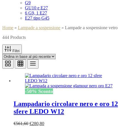
G9
GU10 e E27
6 G9, 1 E27
E27 tipo G45
Home
»
Lampade a sospensione
»
Lampade a sospensione vetro
444 Products
Filtri
-
50
%
Sconto
Lampadario circolare nero e oro 12
sfere LEDO W12
Il
Il
€
561,60
€
280,80