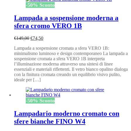
-
50
%
Sconto
Lampada a sospensione moderna a
sfera cromo VERO 1B
Il
Il
€
149,00
€
74,50
prezzo
prezzo
Lampada a sospensione cromata a sfera VERO 1B:
originale
attuale
minimalismo luminoso e design contemporaneo La lampada a
era:
è:
sospensione cromata a sfera VERO 1B interpreta
€149,00.
€74,50.
l’illuminazione moderna attraverso una sintesi di linee
essenziali e materiali riflettenti. Il vetro bianco opalino dialoga
con la finitura cromata creando un equilibrio visivo pulito,
ideale per […]
-
50
%
Sconto
Lampadario moderno cromato con
sfere bianche FINO W4