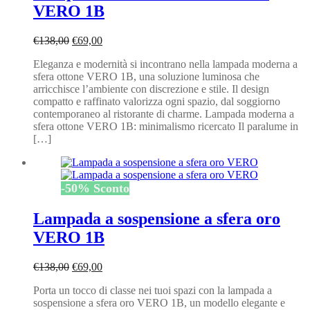
VERO 1B
Il
Il
€
138,00
€
69,00
prezzo
prezzo
Eleganza e modernità si incontrano nella lampada moderna a
originale
attuale
sfera ottone VERO 1B, una soluzione luminosa che
era:
è:
arricchisce l’ambiente con discrezione e stile. Il design
€138,00.
€69,00.
compatto e raffinato valorizza ogni spazio, dal soggiorno
contemporaneo al ristorante di charme. Lampada moderna a
sfera ottone VERO 1B: minimalismo ricercato Il paralume in
[…]
-
50
%
Sconto
Lampada a sospensione a sfera oro
VERO 1B
Il
Il
€
138,00
€
69,00
prezzo
prezzo
Porta un tocco di classe nei tuoi spazi con la lampada a
originale
attuale
sospensione a sfera oro VERO 1B, un modello elegante e
era:
è: