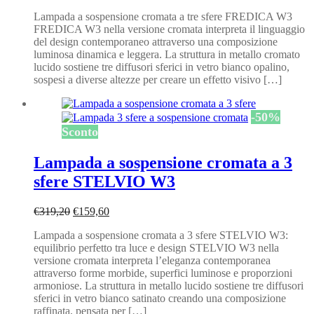
prezzo
prezzo
Lampada a sospensione cromata a tre sfere FREDICA W3
originale
attuale
FREDICA W3 nella versione cromata interpreta il linguaggio
era:
è:
del design contemporaneo attraverso una composizione
€403,20.
€201,60.
luminosa dinamica e leggera. La struttura in metallo cromato
lucido sostiene tre diffusori sferici in vetro bianco opalino,
sospesi a diverse altezze per creare un effetto visivo […]
-
50
%
Sconto
Lampada a sospensione cromata a 3
sfere STELVIO W3
Il
Il
€
319,20
€
159,60
prezzo
prezzo
Lampada a sospensione cromata a 3 sfere STELVIO W3:
originale
attuale
equilibrio perfetto tra luce e design STELVIO W3 nella
era:
è:
versione cromata interpreta l’eleganza contemporanea
€319,20.
€159,60.
attraverso forme morbide, superfici luminose e proporzioni
armoniose. La struttura in metallo lucido sostiene tre diffusori
sferici in vetro bianco satinato creando una composizione
raffinata, pensata per […]