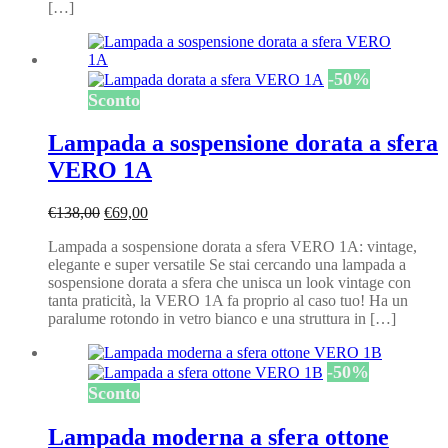
[…]
-
50
%
Sconto
Lampada a sospensione dorata a sfera
VERO 1A
Il
Il
€
138,00
€
69,00
prezzo
prezzo
Lampada a sospensione dorata a sfera VERO 1A: vintage,
originale
attuale
elegante e super versatile Se stai cercando una lampada a
era:
è:
sospensione dorata a sfera che unisca un look vintage con
€138,00.
€69,00.
tanta praticità, la VERO 1A fa proprio al caso tuo! Ha un
paralume rotondo in vetro bianco e una struttura in […]
-
50
%
Sconto
Lampada moderna a sfera ottone