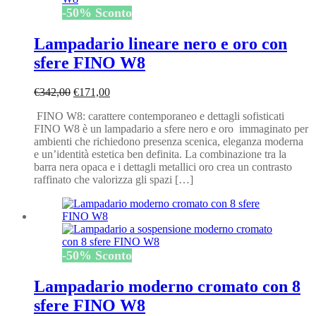
-
50
%
Sconto
Lampadario lineare nero e oro con
sfere FINO W8
Il
Il
€
342,00
€
171,00
prezzo
prezzo
FINO W8: carattere contemporaneo e dettagli sofisticati
originale
attuale
FINO W8 è un lampadario a sfere nero e oro immaginato per
era:
è:
ambienti che richiedono presenza scenica, eleganza moderna
€342,00.
€171,00.
e un’identità estetica ben definita. La combinazione tra la
barra nera opaca e i dettagli metallici oro crea un contrasto
raffinato che valorizza gli spazi […]
-
50
%
Sconto
Lampadario moderno cromato con 8
sfere FINO W8