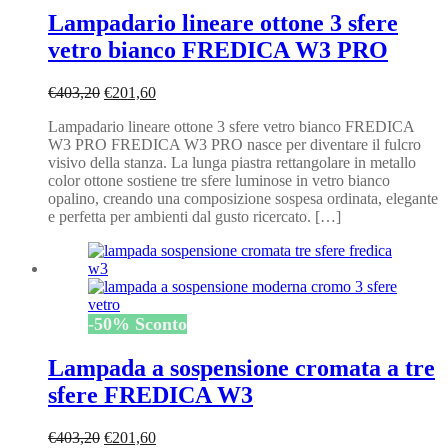
Lampadario lineare ottone 3 sfere
vetro bianco FREDICA W3 PRO
Il
Il
€
403,20
€
201,60
prezzo
prezzo
Lampadario lineare ottone 3 sfere vetro bianco FREDICA
originale
attuale
W3 PRO FREDICA W3 PRO nasce per diventare il fulcro
era:
è:
visivo della stanza. La lunga piastra rettangolare in metallo
€403,20.
€201,60.
color ottone sostiene tre sfere luminose in vetro bianco
opalino, creando una composizione sospesa ordinata, elegante
e perfetta per ambienti dal gusto ricercato. […]
-
50
%
Sconto
Lampada a sospensione cromata a tre
sfere FREDICA W3
Il
Il
€
403,20
€
201,60