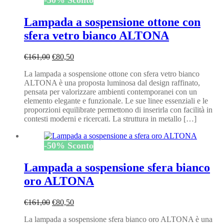
-
50
%
Sconto
Lampada a sospensione ottone con
sfera vetro bianco ALTONA
Il
Il
€
161,00
€
80,50
prezzo
prezzo
La lampada a sospensione ottone con sfera vetro bianco
originale
attuale
ALTONA è una proposta luminosa dal design raffinato,
era:
è:
pensata per valorizzare ambienti contemporanei con un
€161,00.
€80,50.
elemento elegante e funzionale. Le sue linee essenziali e le
proporzioni equilibrate permettono di inserirla con facilità in
contesti moderni e ricercati. La struttura in metallo […]
-
50
%
Sconto
Lampada a sospensione sfera bianco
oro ALTONA
Il
Il
€
161,00
€
80,50
prezzo
prezzo
La lampada a sospensione sfera bianco oro ALTONA è una
originale
attuale