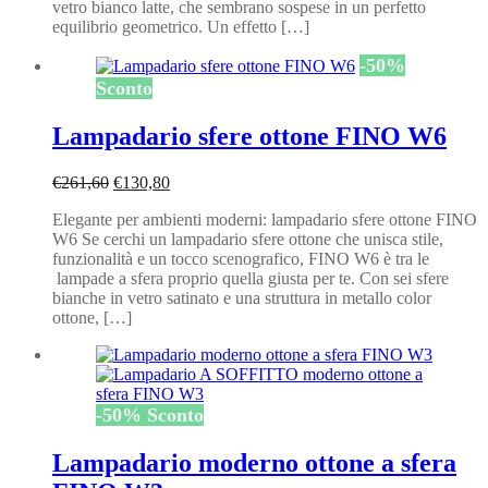
vetro bianco latte, che sembrano sospese in un perfetto
equilibrio geometrico. Un effetto […]
-
50
%
Sconto
Lampadario sfere ottone FINO W6
Il
Il
€
261,60
€
130,80
prezzo
prezzo
Elegante per ambienti moderni: lampadario sfere ottone FINO
originale
attuale
W6 Se cerchi un lampadario sfere ottone che unisca stile,
era:
è:
funzionalità e un tocco scenografico, FINO W6 è tra le
€261,60.
€130,80.
lampade a sfera proprio quella giusta per te. Con sei sfere
bianche in vetro satinato e una struttura in metallo color
ottone, […]
-
50
%
Sconto
Lampadario moderno ottone a sfera