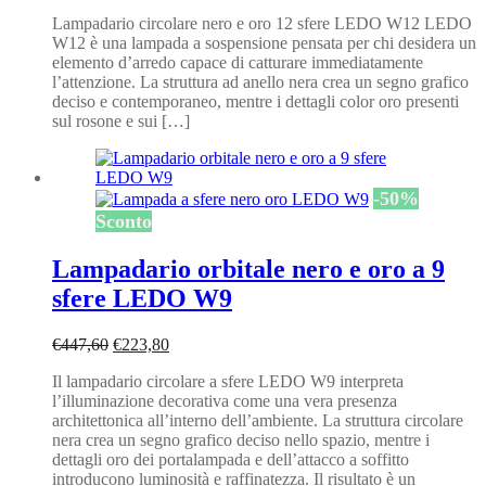
prezzo
prezzo
Lampadario circolare nero e oro 12 sfere LEDO W12 LEDO
originale
attuale
W12 è una lampada a sospensione pensata per chi desidera un
era:
è:
elemento d’arredo capace di catturare immediatamente
€561,60.
€280,80.
l’attenzione. La struttura ad anello nera crea un segno grafico
deciso e contemporaneo, mentre i dettagli color oro presenti
sul rosone e sui […]
-
50
%
Sconto
Lampadario orbitale nero e oro a 9
sfere LEDO W9
Il
Il
€
447,60
€
223,80
prezzo
prezzo
Il lampadario circolare a sfere LEDO W9 interpreta
originale
attuale
l’illuminazione decorativa come una vera presenza
era:
è:
architettonica all’interno dell’ambiente. La struttura circolare
€447,60.
€223,80.
nera crea un segno grafico deciso nello spazio, mentre i
dettagli oro dei portalampada e dell’attacco a soffitto
introducono luminosità e raffinatezza. Il risultato è un