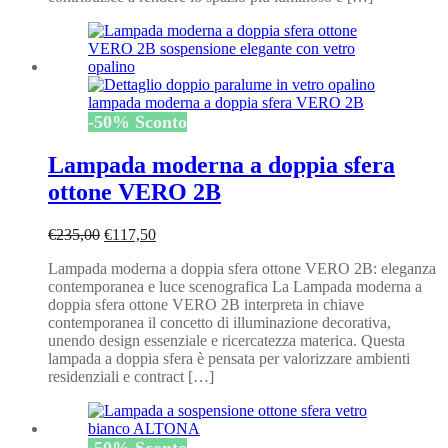
-
50
%
Sconto
Lampada moderna a doppia sfera
ottone VERO 2B
Il
Il
€
235,00
€
117,50
prezzo
prezzo
Lampada moderna a doppia sfera ottone VERO 2B: eleganza
originale
attuale
contemporanea e luce scenografica La Lampada moderna a
era:
è:
doppia sfera ottone VERO 2B interpreta in chiave
€235,00.
€117,50.
contemporanea il concetto di illuminazione decorativa,
unendo design essenziale e ricercatezza materica. Questa
lampada a doppia sfera è pensata per valorizzare ambienti
residenziali e contract […]