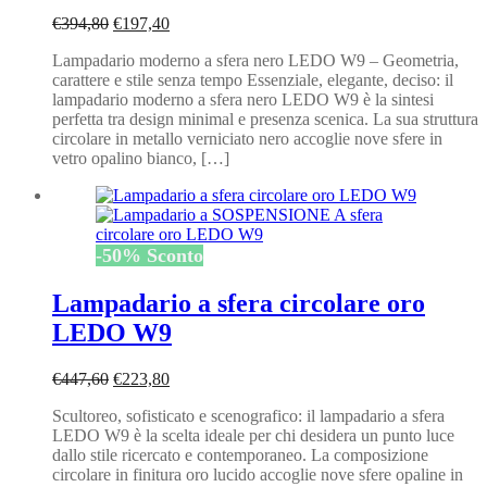
Il
Il
€
394,80
€
197,40
prezzo
prezzo
Lampadario moderno a sfera nero LEDO W9 – Geometria,
originale
attuale
carattere e stile senza tempo Essenziale, elegante, deciso: il
era:
è:
lampadario moderno a sfera nero LEDO W9 è la sintesi
€394,80.
€197,40.
perfetta tra design minimal e presenza scenica. La sua struttura
circolare in metallo verniciato nero accoglie nove sfere in
vetro opalino bianco, […]
-
50
%
Sconto
Lampadario a sfera circolare oro
LEDO W9
Il
Il
€
447,60
€
223,80
prezzo
prezzo
Scultoreo, sofisticato e scenografico: il lampadario a sfera
originale
attuale
LEDO W9 è la scelta ideale per chi desidera un punto luce
era:
è:
dallo stile ricercato e contemporaneo. La composizione
€447,60.
€223,80.
circolare in finitura oro lucido accoglie nove sfere opaline in