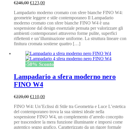
Il
Il
€
246,00
€
123,00
prezzo
prezzo
Lampadario moderno cromato con sfere bianche FINO W4:
originale
attuale
geometrie leggere e stile contemporaneo Il Lampadario
era:
è:
moderno cromato con sfere bianche FINO W4 è una
€246,00.
€123,00.
sospensione dal design essenziale pensata per valorizzare gli
ambienti contemporanei attraverso forme pulite, superfici
riflettenti e un’illuminazione uniforme. La struttura lineare con
finitura cromata sostiene quattro […]
-
50
%
Sconto
Lampadario a sfera moderno nero
FINO W4
Il
Il
€
220,00
€
110,00
prezzo
prezzo
FINO W4: Un’Eclissi di Stile tra Geometria e Luce L’estetica
originale
attuale
del contemporaneo trova la sua sintesi ideale nella
era:
è:
sospensione FINO W4, un complemento d’arredo concepito
€220,00.
€110,00.
per trascendere la mera funzione illuminante e imporsi come
autentico segno grafico. Caratterizzato da un rigore formale