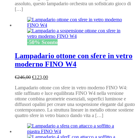
assoluto, questo lampadario orchestra un sofisticato gioco di
[…]
-
50
%
Sconto
Lampadario ottone con sfere in vetro
moderno FINO W4
Il
Il
€
246,00
€
123,00
prezzo
prezzo
Lampadario ottone con sfere in vetro moderno FINO W4:
originale
attuale
stile raffinato e luce equilibrata FINO W4 nella versione
era:
è:
ottone combina geometrie essenziali, superfici luminose e
€246,00.
€123,00.
diffusori opalini per creare una sospensione elegante dal gusto
contemporaneo. La struttura lineare in metallo ottone sostiene
quattro sfere in vetro bianco dando vita a […]