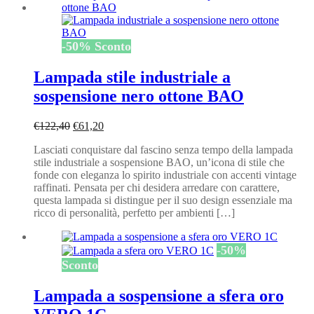
-
50
%
Sconto
Lampada stile industriale a
sospensione nero ottone BAO
Il
Il
€
122,40
€
61,20
prezzo
prezzo
Lasciati conquistare dal fascino senza tempo della lampada
originale
attuale
stile industriale a sospensione BAO, un’icona di stile che
era:
è:
fonde con eleganza lo spirito industriale con accenti vintage
€122,40.
€61,20.
raffinati. Pensata per chi desidera arredare con carattere,
questa lampada si distingue per il suo design essenziale ma
ricco di personalità, perfetto per ambienti […]
-
50
%
Sconto
Lampada a sospensione a sfera oro