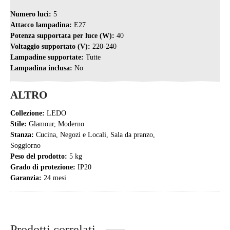
Numero luci:
5
Attacco lampadina:
E27
Potenza supportata per luce (W):
40
Voltaggio supportato (V):
220-240
Lampadine supportate:
Tutte
Lampadina inclusa:
No
ALTRO
Collezione:
LEDO
Stile:
Glamour, Moderno
Stanza:
Cucina, Negozi e Locali, Sala da pranzo,
Soggiorno
Peso del prodotto:
5 kg
Grado di protezione:
IP20
Garanzia:
24 mesi
Prodotti correlati