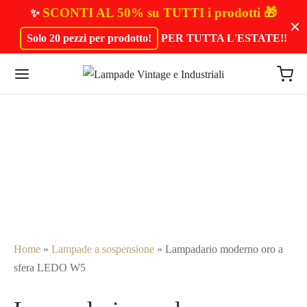
SCONTI AL 50% su TUTTI i prodotti 🎁
✨
Solo 20 pezzi per prodotto!
PER TUTTA L'ESTATE!
!
Home
»
Lampade a sospensione
»
Lampadario moderno oro a
sfera LEDO W5