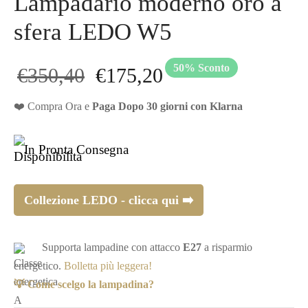
Lampadario moderno oro a
sfera LEDO W5
50
%
Sconto
Il prezzo
Il prezzo
€
350,40
€
175,20
originale
attuale
❤️ Compra Ora e
Paga Dopo 30 giorni con Klarna
era:
è:
In Pronta Consegna
€350,40.
€175,20.
Collezione LEDO - clicca qui ➡️
Supporta lampadine con attacco
E27
a risparmio
energetico.
Bolletta più leggera!
💡 Come scelgo la lampadina?