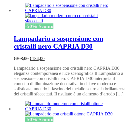
-
50
%
Sconto
Lampadario a sospensione con
cristalli nero CAPRIA D30
Il
Il
€
368,00
€
184,00
prezzo
prezzo
Lampadario a sospensione con cristalli nero CAPRIA D30:
originale
attuale
eleganza contemporanea e luce scenografica Il Lampadario a
era:
è:
sospensione con cristalli nero CAPRIA D30 interpreta il
€368,00.
€184,00.
concetto di illuminazione decorativa in chiave moderna e
sofisticata, unendo il fascino del metallo scuro alla brillantezza
dei cristalli sfaccettati. Il risultato è un elemento d’arredo […]
-
50
%
Sconto