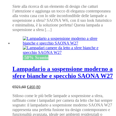
prezzo
prezzo
Siete alla ricerca di un elemento di design che catturi
originale
attuale
l’attenzione e aggiunga un tocco di eleganza contemporanea
era:
è:
alla vostra casa con lo stile inconfondibile delle lampade a
€342,00.
€171,00.
sospensione a sfera? SAONA W6, con il suo look futuristico
e minimalista, è la soluzione perfetta! Questa lampada a
sospensione a sfera […]
-
50
%
Sconto
Lampadario a sospensione moderno a
sfere bianche e specchio SAONA W27
Il
Il
€
921,60
€
460,80
prezzo
prezzo
Stiloso come le più belle lampade a sospensione a sfera,
originale
attuale
raffinato come i lampadari per camera da letto che hai sempre
era:
è:
sognato: il lampadario a sospensione moderno SAONA W27
€921,60.
€460,80.
rappresenta una perfetta fusione tra design contemporaneo e
funzionalità avanzata, ideale per ambienti residenziali o