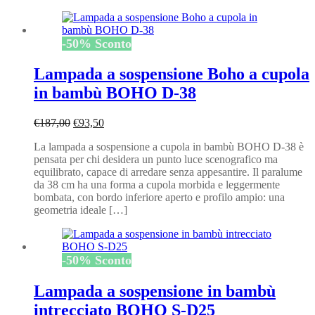
-
50
%
Sconto
Lampada a sospensione Boho a cupola
in bambù BOHO D-38
Il
Il
€
187,00
€
93,50
prezzo
prezzo
La lampada a sospensione a cupola in bambù BOHO D-38 è
originale
attuale
pensata per chi desidera un punto luce scenografico ma
era:
è:
equilibrato, capace di arredare senza appesantire. Il paralume
€187,00.
€93,50.
da 38 cm ha una forma a cupola morbida e leggermente
bombata, con bordo inferiore aperto e profilo ampio: una
geometria ideale […]
-
50
%
Sconto
Lampada a sospensione in bambù
intrecciato BOHO S-D25