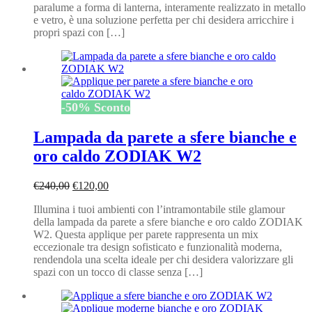
paralume a forma di lanterna, interamente realizzato in metallo
e vetro, è una soluzione perfetta per chi desidera arricchire i
propri spazi con […]
-
50
%
Sconto
Lampada da parete a sfere bianche e
oro caldo ZODIAK W2
Il
Il
€
240,00
€
120,00
prezzo
prezzo
Illumina i tuoi ambienti con l’intramontabile stile glamour
originale
attuale
della lampada da parete a sfere bianche e oro caldo ZODIAK
era:
è:
W2. Questa applique per parete rappresenta un mix
€240,00.
€120,00.
eccezionale tra design sofisticato e funzionalità moderna,
rendendola una scelta ideale per chi desidera valorizzare gli
spazi con un tocco di classe senza […]