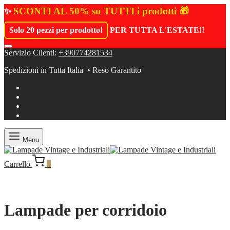
SCONTI AL 50% su TUTTI i prodotti 🎁
✨
Solo 20 pezzi per prodotto!
PER TUTTA L'ESTATE!
!
Servizio Clienti:
+390774281534
Spedizioni in Tutta Italia • Reso Garantito
Menu
Carrello
0
Lampade per corridoio