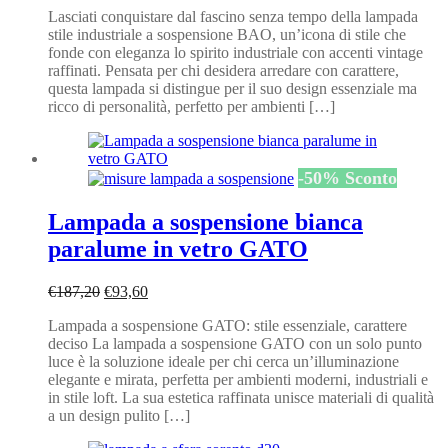
Lasciati conquistare dal fascino senza tempo della lampada
originale
attuale
stile industriale a sospensione BAO, un’icona di stile che
era:
è:
fonde con eleganza lo spirito industriale con accenti vintage
€122,40.
€61,20.
raffinati. Pensata per chi desidera arredare con carattere,
questa lampada si distingue per il suo design essenziale ma
ricco di personalità, perfetto per ambienti […]
-
50
%
Sconto
Lampada a sospensione bianca
paralume in vetro GATO
Il
Il
€
187,20
€
93,60
prezzo
prezzo
Lampada a sospensione GATO: stile essenziale, carattere
originale
attuale
deciso La lampada a sospensione GATO con un solo punto
era:
è:
luce è la soluzione ideale per chi cerca un’illuminazione
€187,20.
€93,60.
elegante e mirata, perfetta per ambienti moderni, industriali e
in stile loft. La sua estetica raffinata unisce materiali di qualità
a un design pulito […]