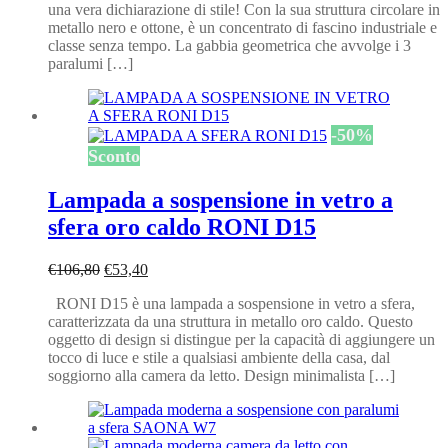
una vera dichiarazione di stile! Con la sua struttura circolare in
€342,00.
€171,00.
metallo nero e ottone, è un concentrato di fascino industriale e
classe senza tempo. La gabbia geometrica che avvolge i 3
paralumi […]
-
50
%
Sconto
Lampada a sospensione in vetro a
sfera oro caldo RONI D15
Il
Il
€
106,80
€
53,40
prezzo
prezzo
RONI D15 è una lampada a sospensione in vetro a sfera,
originale
attuale
caratterizzata da una struttura in metallo oro caldo. Questo
era:
è:
oggetto di design si distingue per la capacità di aggiungere un
€106,80.
€53,40.
tocco di luce e stile a qualsiasi ambiente della casa, dal
soggiorno alla camera da letto. Design minimalista […]