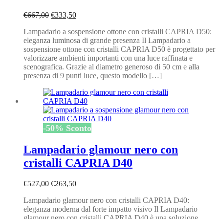
Il
Il
€
667,00
€
333,50
prezzo
prezzo
Lampadario a sospensione ottone con cristalli CAPRIA D50:
originale
attuale
eleganza luminosa di grande presenza Il Lampadario a
era:
è:
sospensione ottone con cristalli CAPRIA D50 è progettato per
€667,00.
€333,50.
valorizzare ambienti importanti con una luce raffinata e
scenografica. Grazie al diametro generoso di 50 cm e alla
presenza di 9 punti luce, questo modello […]
-
50
%
Sconto
Lampadario glamour nero con
cristalli CAPRIA D40
Il
Il
€
527,00
€
263,50
prezzo
prezzo
Lampadario glamour nero con cristalli CAPRIA D40:
originale
attuale
eleganza moderna dal forte impatto visivo Il Lampadario
era:
è:
glamour nero con cristalli CAPRIA D40 è una soluzione
€527,00.
€263,50.