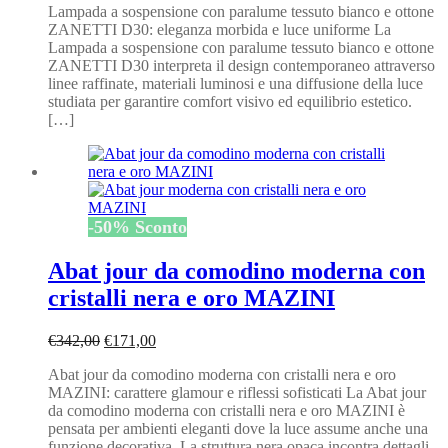
Lampada a sospensione con paralume tessuto bianco e ottone
originale
attuale
ZANETTI D30: eleganza morbida e luce uniforme La
era:
è:
Lampada a sospensione con paralume tessuto bianco e ottone
€342,00.
€171,00.
ZANETTI D30 interpreta il design contemporaneo attraverso
linee raffinate, materiali luminosi e una diffusione della luce
studiata per garantire comfort visivo ed equilibrio estetico.
[…]
-
50
%
Sconto
Abat jour da comodino moderna con
cristalli nera e oro MAZINI
Il
Il
€
342,00
€
171,00
prezzo
prezzo
Abat jour da comodino moderna con cristalli nera e oro
originale
attuale
MAZINI: carattere glamour e riflessi sofisticati La Abat jour
era:
è:
da comodino moderna con cristalli nera e oro MAZINI è
€342,00.
€171,00.
pensata per ambienti eleganti dove la luce assume anche una
funzione decorativa. La struttura nera opaca incontra dettagli