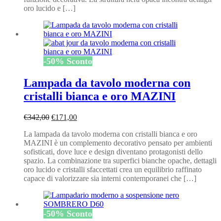
oro lucido e […]
-
50
%
Sconto
Lampada da tavolo moderna con
cristalli bianca e oro MAZINI
Il
Il
€
342,00
€
171,00
prezzo
prezzo
La lampada da tavolo moderna con cristalli bianca e oro
originale
attuale
MAZINI è un complemento decorativo pensato per ambienti
era:
è:
sofisticati, dove luce e design diventano protagonisti dello
€342,00.
€171,00.
spazio. La combinazione tra superfici bianche opache, dettagli
oro lucido e cristalli sfaccettati crea un equilibrio raffinato
capace di valorizzare sia interni contemporanei che […]
-
50
%
Sconto