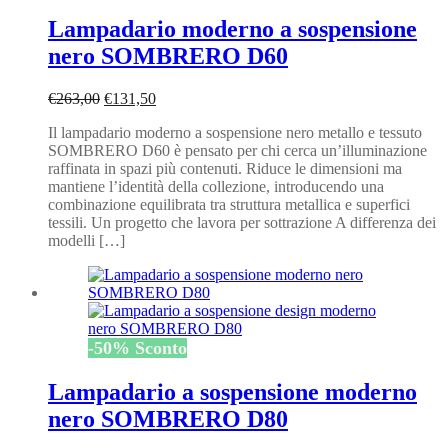
Lampadario moderno a sospensione
nero SOMBRERO D60
Il
Il
€
263,00
€
131,50
prezzo
prezzo
Il lampadario moderno a sospensione nero metallo e tessuto
originale
attuale
SOMBRERO D60 è pensato per chi cerca un’illuminazione
era:
è:
raffinata in spazi più contenuti. Riduce le dimensioni ma
€263,00.
€131,50.
mantiene l’identità della collezione, introducendo una
combinazione equilibrata tra struttura metallica e superfici
tessili. Un progetto che lavora per sottrazione A differenza dei
modelli […]
-
50
%
Sconto
Lampadario a sospensione moderno
nero SOMBRERO D80