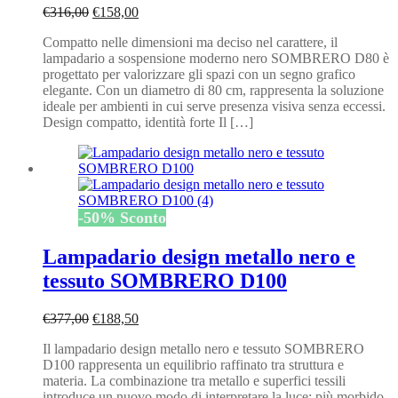
Il
Il
€
316,00
€
158,00
prezzo
prezzo
Compatto nelle dimensioni ma deciso nel carattere, il
originale
attuale
lampadario a sospensione moderno nero SOMBRERO D80 è
era:
è:
progettato per valorizzare gli spazi con un segno grafico
€316,00.
€158,00.
elegante. Con un diametro di 80 cm, rappresenta la soluzione
ideale per ambienti in cui serve presenza visiva senza eccessi.
Design compatto, identità forte Il […]
-
50
%
Sconto
Lampadario design metallo nero e
tessuto SOMBRERO D100
Il
Il
€
377,00
€
188,50
prezzo
prezzo
Il lampadario design metallo nero e tessuto SOMBRERO
originale
attuale
D100 rappresenta un equilibrio raffinato tra struttura e
era:
è:
materia. La combinazione tra metallo e superfici tessili
€377,00.
€188,50.
introduce un nuovo modo di interpretare la luce: più morbido,