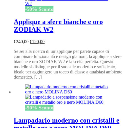
-
50
%
Sconto
Applique a sfere bianche e oro
ZODIAK W2
Il
Il
€
240,00
€
120,00
prezzo
prezzo
Se sei alla ricerca di un’applique per parete capace di
originale
attuale
combinare funzionalità e design glamour, la applique a sfere
era:
è:
bianche e oro ZODIAK W2 è la scelta perfetta. Questo
€240,00.
€120,00.
modello si distingue per il suo stile moderno e sofisticato,
ideale per aggiungere un tocco di classe a qualsiasi ambiente
domestico. […]
-
50
%
Sconto
Lampadario moderno con cristalli e