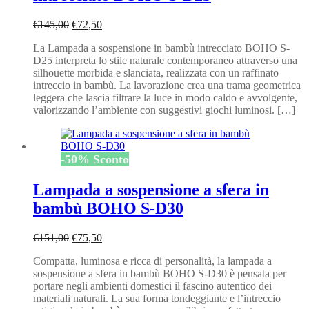
Il
Il
€
145,00
€
72,50
prezzo
prezzo
La Lampada a sospensione in bambù intrecciato BOHO S-
originale
attuale
D25 interpreta lo stile naturale contemporaneo attraverso una
era:
è:
silhouette morbida e slanciata, realizzata con un raffinato
€145,00.
€72,50.
intreccio in bambù. La lavorazione crea una trama geometrica
leggera che lascia filtrare la luce in modo caldo e avvolgente,
valorizzando l’ambiente con suggestivi giochi luminosi. […]
-
50
%
Sconto
Lampada a sospensione a sfera in
bambù BOHO S-D30
Il
Il
€
151,00
€
75,50
prezzo
prezzo
Compatta, luminosa e ricca di personalità, la lampada a
originale
attuale
sospensione a sfera in bambù BOHO S-D30 è pensata per
era:
è:
portare negli ambienti domestici il fascino autentico dei
€151,00.
€75,50.
materiali naturali. La sua forma tondeggiante e l’intreccio