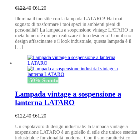
Il
Il
€
122,40
€
61,20
prezzo
prezzo
Illumina il tuo stile con la lampada LATARO! Hai mai
originale
attuale
sognato di trasformare i tuoi spazi in ambienti pieni di
era:
è:
personalità? La lampada a sospensione vintage LATARO in
€122,40.
€61,20.
metallo nero è qui per realizzare il tuo desiderio! Con il suo
design affascinante e il look industriale, questa lampada è il
[…]
-
50
%
Sconto
Lampada vintage a sospensione a
lanterna LATARO
Il
Il
€
122,40
€
61,20
prezzo
prezzo
Un capolavoro di design industriale: la lampada vintage a
originale
attuale
sospensione LATARO è un gioiello di stile che unisce estetica
era:
è:
industriale e funzionalità moderna. Con il suo caratteristico
€122,40.
€61,20.