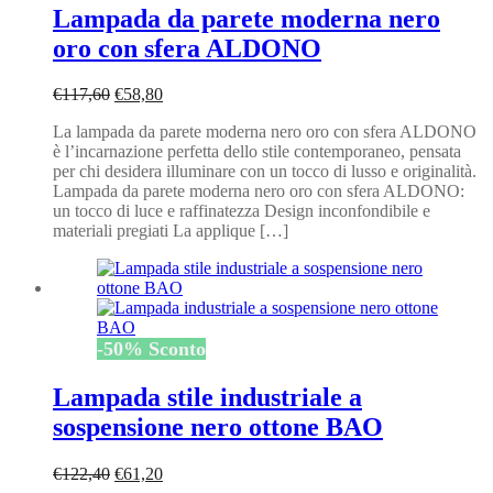
Lampada da parete moderna nero
oro con sfera ALDONO
Il
Il
€
117,60
€
58,80
prezzo
prezzo
La lampada da parete moderna nero oro con sfera ALDONO
originale
attuale
è l’incarnazione perfetta dello stile contemporaneo, pensata
era:
è:
per chi desidera illuminare con un tocco di lusso e originalità.
€117,60.
€58,80.
Lampada da parete moderna nero oro con sfera ALDONO:
un tocco di luce e raffinatezza Design inconfondibile e
materiali pregiati La applique […]
-
50
%
Sconto
Lampada stile industriale a
sospensione nero ottone BAO
Il
Il
€
122,40
€
61,20
prezzo
prezzo