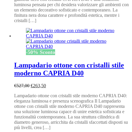
luminosa pensata per chi desidera valorizzare gli ambienti con
un elemento decorativo sofisticato e contemporaneo. La
finitura nera dona carattere e profondità estetica, mentre i
cristalli […]
-
50
%
Sconto
Lampadario ottone con cristalli stile
moderno CAPRIA D40
Il
Il
€
527,00
€
263,50
prezzo
prezzo
Lampadario ottone con cristalli stile moderno CAPRIA D40:
originale
attuale
eleganza luminosa e presenza scenografica Il Lampadario
era:
è:
ottone con cristalli stile moderno CAPRIA D40 rappresenta
€527,00.
€263,50.
una soluzione luminosa capace di unire estetica sofisticata e
funzionalità contemporanea. La sua struttura cilindrica di
diametro generoso, arricchita da cristalli sfaccettati disposti su
più livelli, crea […]