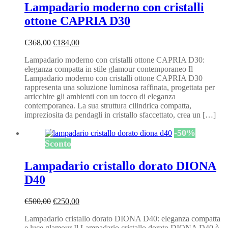
Lampadario moderno con cristalli
ottone CAPRIA D30
Il
Il
€
368,00
€
184,00
prezzo
prezzo
Lampadario moderno con cristalli ottone CAPRIA D30:
originale
attuale
eleganza compatta in stile glamour contemporaneo Il
era:
è:
Lampadario moderno con cristalli ottone CAPRIA D30
€368,00.
€184,00.
rappresenta una soluzione luminosa raffinata, progettata per
arricchire gli ambienti con un tocco di eleganza
contemporanea. La sua struttura cilindrica compatta,
impreziosita da pendagli in cristallo sfaccettato, crea un […]
-
50
%
Sconto
Lampadario cristallo dorato DIONA
D40
Il
Il
€
500,00
€
250,00
prezzo
prezzo
Lampadario cristallo dorato DIONA D40: eleganza compatta
originale
attuale
e luce glamour Il Lampadario cristallo dorato DIONA D40 è