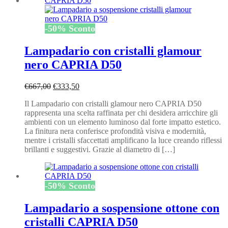
-
50
%
Sconto
Lampadario con cristalli glamour
nero CAPRIA D50
Il
Il
€
667,00
€
333,50
prezzo
prezzo
Il Lampadario con cristalli glamour nero CAPRIA D50
originale
attuale
rappresenta una scelta raffinata per chi desidera arricchire gli
era:
è:
ambienti con un elemento luminoso dal forte impatto estetico.
€667,00.
€333,50.
La finitura nera conferisce profondità visiva e modernità,
mentre i cristalli sfaccettati amplificano la luce creando riflessi
brillanti e suggestivi. Grazie al diametro di […]
-
50
%
Sconto
Lampadario a sospensione ottone con
cristalli CAPRIA D50