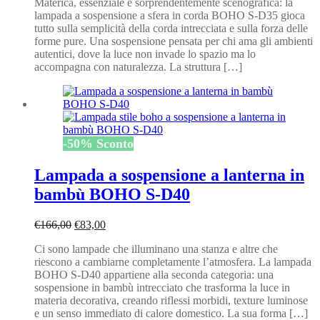
Materica, essenziale e sorprendentemente scenografica: la
originale
attuale
lampada a sospensione a sfera in corda BOHO S-D35 gioca
era:
è:
tutto sulla semplicità della corda intrecciata e sulla forza delle
€156,00.
€78,00.
forme pure. Una sospensione pensata per chi ama gli ambienti
autentici, dove la luce non invade lo spazio ma lo
accompagna con naturalezza. La struttura […]
-
50
%
Sconto
Lampada a sospensione a lanterna in
bambù BOHO S-D40
Il
Il
€
166,00
€
83,00
prezzo
prezzo
Ci sono lampade che illuminano una stanza e altre che
originale
attuale
riescono a cambiarne completamente l’atmosfera. La lampada
era:
è:
BOHO S-D40 appartiene alla seconda categoria: una
€166,00.
€83,00.
sospensione in bambù intrecciato che trasforma la luce in
materia decorativa, creando riflessi morbidi, texture luminose
e un senso immediato di calore domestico. La sua forma […]