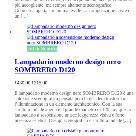
più accogliente, ma sempre altamente scenografico.
Geometria aperta con anima tessile La composizione nasce da
un […]
-
50
%
Sconto
Lampadario moderno design nero
SOMBRERO D120
Il
Il
€
430,00
€
215,00
prezzo
prezzo
Il lampadario moderno design nero SOMBRERO D120 è una
originale
attuale
soluzione scenografica pensata per chi desidera trasformare
era:
è:
l’illuminazione in un elemento architettonico. Con la sua
€430,00.
€215,00.
struttura radiale aperta e il grande diametro di 120 cm, questo
lampadario a sospensione unisce leggerezza visiva e forte
presenza estetica. Design scenografico e struttura radiale […]