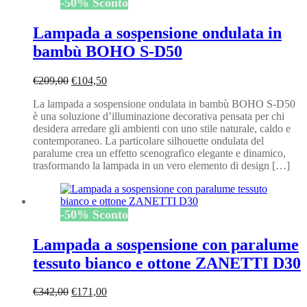
-
50
%
Sconto
Lampada a sospensione ondulata in
bambù BOHO S-D50
Il
Il
€
209,00
€
104,50
prezzo
prezzo
La lampada a sospensione ondulata in bambù BOHO S-D50
originale
attuale
è una soluzione d’illuminazione decorativa pensata per chi
era:
è:
desidera arredare gli ambienti con uno stile naturale, caldo e
€209,00.
€104,50.
contemporaneo. La particolare silhouette ondulata del
paralume crea un effetto scenografico elegante e dinamico,
trasformando la lampada in un vero elemento di design […]
-
50
%
Sconto
Lampada a sospensione con paralume
tessuto bianco e ottone ZANETTI D30
Il
Il
€
342,00
€
171,00
prezzo
prezzo