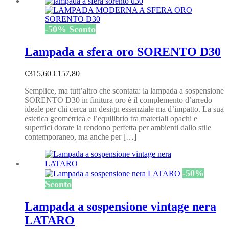
-
50
%
Sconto
Lampada a sfera oro SORENTO D30
Il
Il
€
315,60
€
157,80
prezzo
prezzo
Semplice, ma tutt’altro che scontata: la lampada a sospensione
originale
attuale
SORENTO D30 in finitura oro è il complemento d’arredo
era:
è:
ideale per chi cerca un design essenziale ma d’impatto. La sua
€315,60.
€157,80.
estetica geometrica e l’equilibrio tra materiali opachi e
superfici dorate la rendono perfetta per ambienti dallo stile
contemporaneo, ma anche per […]
-
50
%
Sconto
Lampada a sospensione vintage nera
LATARO