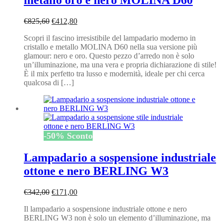
metallo oro e nero MOLINA D60
Il
Il
€
825,60
€
412,80
prezzo
prezzo
Scopri il fascino irresistibile del lampadario moderno in
originale
attuale
cristallo e metallo MOLINA D60 nella sua versione più
era:
è:
glamour: nero e oro. Questo pezzo d’arredo non è solo
€825,60.
€412,80.
un’illuminazione, ma una vera e propria dichiarazione di stile!
È il mix perfetto tra lusso e modernità, ideale per chi cerca
qualcosa di […]
-
50
%
Sconto
Lampadario a sospensione industriale
ottone e nero BERLING W3
Il
Il
€
342,00
€
171,00
prezzo
prezzo
Il lampadario a sospensione industriale ottone e nero
originale
attuale
BERLING W3 non è solo un elemento d’illuminazione, ma
era:
è: