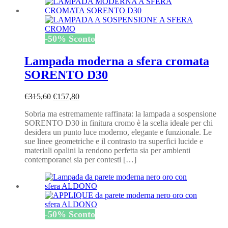
-
50
%
Sconto
Lampada moderna a sfera cromata
SORENTO D30
Il
Il
€
315,60
€
157,80
prezzo
prezzo
Sobria ma estremamente raffinata: la lampada a sospensione
originale
attuale
SORENTO D30 in finitura cromo è la scelta ideale per chi
era:
è:
desidera un punto luce moderno, elegante e funzionale. Le
€315,60.
€157,80.
sue linee geometriche e il contrasto tra superfici lucide e
materiali opalini la rendono perfetta sia per ambienti
contemporanei sia per contesti […]
-
50
%
Sconto