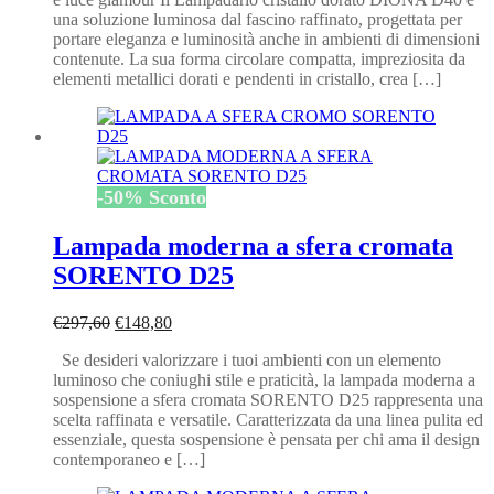
era:
è:
una soluzione luminosa dal fascino raffinato, progettata per
€500,00.
€250,00.
portare eleganza e luminosità anche in ambienti di dimensioni
contenute. La sua forma circolare compatta, impreziosita da
elementi metallici dorati e pendenti in cristallo, crea […]
-
50
%
Sconto
Lampada moderna a sfera cromata
SORENTO D25
Il
Il
€
297,60
€
148,80
prezzo
prezzo
Se desideri valorizzare i tuoi ambienti con un elemento
originale
attuale
luminoso che coniughi stile e praticità, la lampada moderna a
era:
è:
sospensione a sfera cromata SORENTO D25 rappresenta una
€297,60.
€148,80.
scelta raffinata e versatile. Caratterizzata da una linea pulita ed
essenziale, questa sospensione è pensata per chi ama il design
contemporaneo e […]