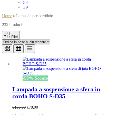
G4
G9
Home
»
Lampade per corridoio
235 Products
Filtri
-
50
%
Sconto
Lampada a sospensione a sfera in
corda BOHO S-D35
Il
Il
€
156,00
€
78,00
prezzo
prezzo