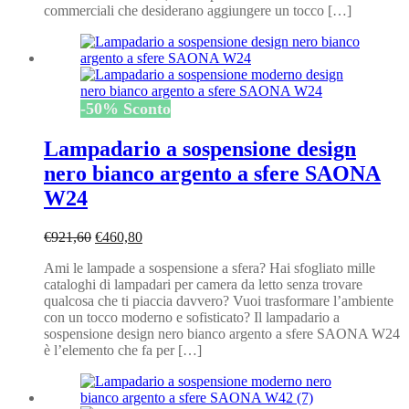
commerciali che desiderano aggiungere un tocco […]
-
50
%
Sconto
Lampadario a sospensione design
nero bianco argento a sfere SAONA
W24
Il
Il
€
921,60
€
460,80
prezzo
prezzo
Ami le lampade a sospensione a sfera? Hai sfogliato mille
originale
attuale
cataloghi di lampadari per camera da letto senza trovare
era:
è:
qualcosa che ti piaccia davvero? Vuoi trasformare l’ambiente
€921,60.
€460,80.
con un tocco moderno e sofisticato? Il lampadario a
sospensione design nero bianco argento a sfere SAONA W24
è l’elemento che fa per […]