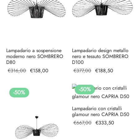
Lampadario a sospensione
Lampadario design metallo
moderno nero SOMBRERO
nero e tessuto SOMBRERO
D80
D100
Il prezzo
Il prezzo
Il prezzo
Il prezzo
€
316,00
€
158,00
€
377,00
€
188,50
originale
attuale è:
originale
attuale è:
era:
€158,00.
era:
€188,50.
-
50
%
-
50
%
€316,00.
€377,00.
Lampadario con cristalli
glamour nero CAPRIA D50
Il prezzo
Il prezzo
€
667,00
€
333,50
originale
attuale è:
era:
€333,50.