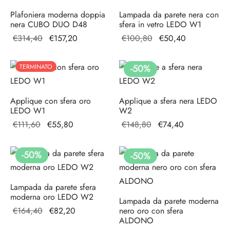
Plafoniera moderna doppia
Lampada da parete nera con
nera CUBO DUO D48
sfera in vetro LEDO W1
Il prezzo
Il prezzo
Il prezzo
Il
€
314,40
€
157,20
€
100,80
€
50,40
originale
attuale
originale
prezzo
era:
è:
era:
attuale
TERMINATO
-
50
%
€314,40.
€157,20.
€100,80.
è:
€50,40.
Applique con sfera oro
Applique a sfera nera LEDO
LEDO W1
W2
Il prezzo
Il
Il prezzo
Il
€
111,60
€
55,80
€
148,80
€
74,40
originale
prezzo
originale
prezzo
era:
attuale
era:
attuale
-
50
%
-
50
%
€111,60.
è:
€148,80.
è:
€55,80.
€74,40.
Lampada da parete sfera
moderna oro LEDO W2
Lampada da parete moderna
Il prezzo
Il
€
164,40
€
82,20
nero oro con sfera
ALDONO
originale
prezzo