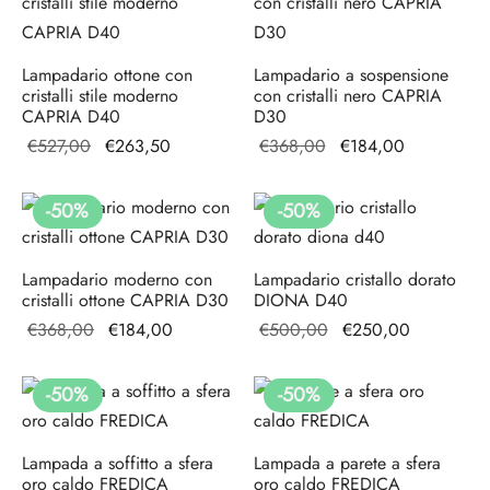
Lampadario ottone con
Lampadario a sospensione
cristalli stile moderno
con cristalli nero CAPRIA
CAPRIA D40
D30
Il prezzo
Il prezzo
Il prezzo
Il prezzo
€
527,00
€
263,50
€
368,00
€
184,00
originale
attuale è:
originale
attuale è:
era:
€263,50.
era:
€184,00.
-
50
%
-
50
%
€527,00.
€368,00.
Lampadario moderno con
Lampadario cristallo dorato
cristalli ottone CAPRIA D30
DIONA D40
Il prezzo
Il prezzo
Il prezzo
Il prezzo
€
368,00
€
184,00
€
500,00
€
250,00
originale
attuale è:
originale
attuale è:
era:
€184,00.
era:
€250,00.
-
50
%
-
50
%
€368,00.
€500,00.
Lampada a soffitto a sfera
Lampada a parete a sfera
oro caldo FREDICA
oro caldo FREDICA