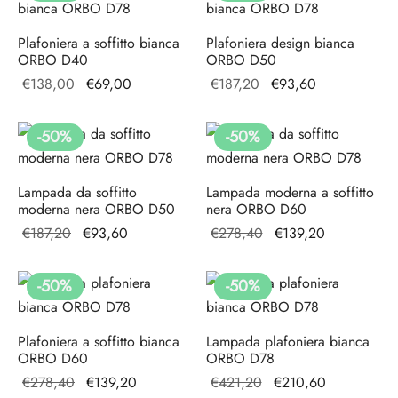
€117,60.
è:
€138,00.
è:
€58,80.
€69,00.
Plafoniera a soffitto bianca
Plafoniera design bianca
ORBO D40
ORBO D50
Il prezzo
Il
Il prezzo
Il
€
138,00
€
69,00
€
187,20
€
93,60
originale
prezzo
originale
prezzo
era:
attuale
era:
attuale
-
50
%
-
50
%
€138,00.
è:
€187,20.
è:
€69,00.
€93,60.
Lampada da soffitto
Lampada moderna a soffitto
moderna nera ORBO D50
nera ORBO D60
Il prezzo
Il
Il prezzo
Il prezzo
€
187,20
€
93,60
€
278,40
€
139,20
originale
prezzo
originale
attuale è:
era:
attuale
era:
€139,20.
-
50
%
-
50
%
€187,20.
è:
€278,40.
€93,60.
Plafoniera a soffitto bianca
Lampada plafoniera bianca
ORBO D60
ORBO D78
Il prezzo
Il prezzo
Il prezzo
Il prezzo
€
278,40
€
139,20
€
421,20
€
210,60