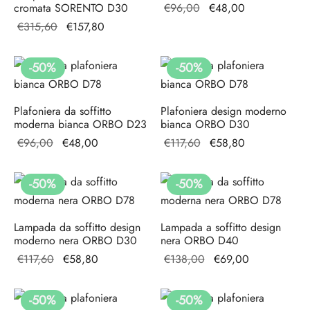
Il prezzo
Il
cromata SORENTO D30
€
96,00
€
48,00
originale
prezzo
Il prezzo
Il prezzo
€
315,60
€
157,80
era:
attuale
originale
attuale
€96,00.
è:
era:
è:
-
50
%
-
50
%
€48,00.
€315,60.
€157,80.
Plafoniera da soffitto
Plafoniera design moderno
moderna bianca ORBO D23
bianca ORBO D30
Il prezzo
Il
Il prezzo
Il
€
96,00
€
48,00
€
117,60
€
58,80
originale
prezzo
originale
prezzo
era:
attuale
era:
attuale
-
50
%
-
50
%
€96,00.
è:
€117,60.
è:
€48,00.
€58,80.
Lampada da soffitto design
Lampada a soffitto design
moderno nera ORBO D30
nera ORBO D40
Il prezzo
Il
Il prezzo
Il
€
117,60
€
58,80
€
138,00
€
69,00
originale
prezzo
originale
prezzo
era:
attuale
era:
attuale
-
50
%
-
50
%