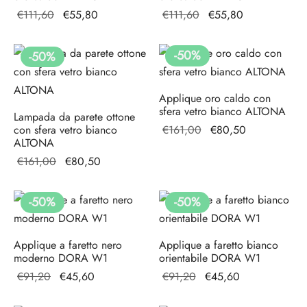
Il prezzo
Il
Il prezzo
Il
€
111,60
€
55,80
€
111,60
€
55,80
originale
prezzo
originale
prezzo
era:
attuale
era:
attuale
-
50
%
-
50
%
€111,60.
è:
€111,60.
è:
€55,80.
€55,80.
Applique oro caldo con
sfera vetro bianco ALTONA
Lampada da parete ottone
Il prezzo
Il
con sfera vetro bianco
€
161,00
€
80,50
ALTONA
originale
prezzo
Il prezzo
Il
€
161,00
€
80,50
era:
attuale
originale
prezzo
€161,00.
è:
era:
attuale
€80,50.
-
50
%
-
50
%
€161,00.
è:
€80,50.
Applique a faretto nero
Applique a faretto bianco
moderno DORA W1
orientabile DORA W1
Il prezzo
Il
Il prezzo
Il
€
91,20
€
45,60
€
91,20
€
45,60
originale
prezzo
originale
prezzo