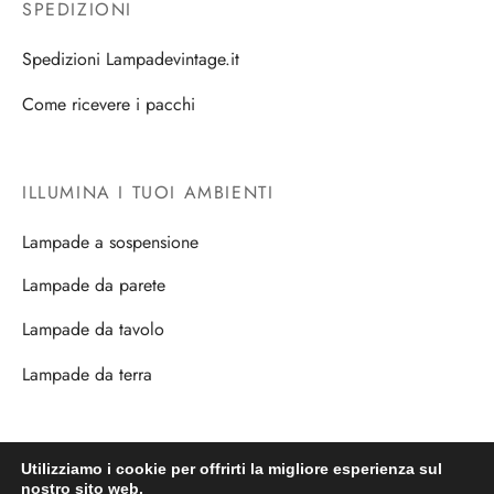
SPEDIZIONI
Spedizioni Lampadevintage.it
Come ricevere i pacchi
ILLUMINA I TUOI AMBIENTI
Lampade a sospensione
Lampade da parete
Lampade da tavolo
Lampade da terra
PRIVACY E SICUREZZA
Utilizziamo i cookie per offrirti la migliore esperienza sul
nostro sito web.