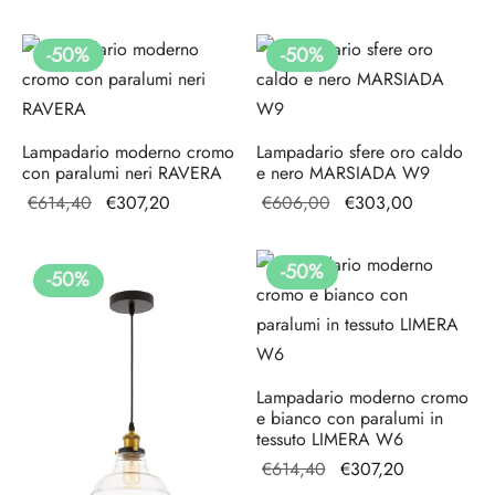
originale
prezzo
originale
attuale è:
era:
attuale
era:
€307,20.
-
50
%
-
50
%
€96,00.
è:
€614,40.
€48,00.
Lampadario moderno cromo
Lampadario sfere oro caldo
con paralumi neri RAVERA
e nero MARSIADA W9
Il prezzo
Il prezzo
Il prezzo
Il prezzo
€
614,40
€
307,20
€
606,00
€
303,00
originale
attuale è:
originale
attuale è:
era:
€307,20.
era:
€303,00.
-
50
%
-
50
%
€614,40.
€606,00.
Lampadario moderno cromo
e bianco con paralumi in
tessuto LIMERA W6
Il prezzo
Il prezzo
€
614,40
€
307,20