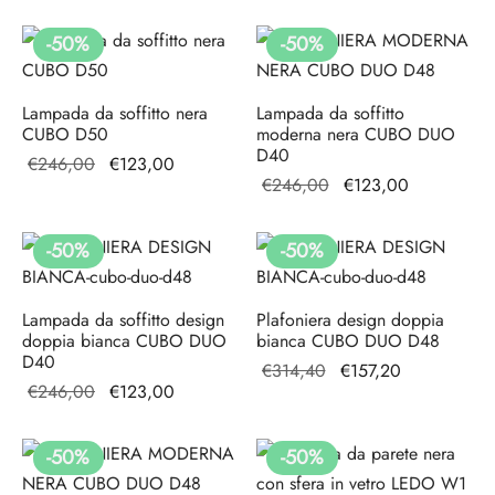
originale
prezzo
originale
attuale è:
era:
attuale
era:
€123,00.
-
50
%
-
50
%
€160,80.
è:
€246,00.
€80,40.
Lampada da soffitto nera
Lampada da soffitto
CUBO D50
moderna nera CUBO DUO
D40
Il prezzo
Il prezzo
€
246,00
€
123,00
Il prezzo
Il prezzo
€
246,00
€
123,00
originale
attuale è:
originale
attuale è:
era:
€123,00.
era:
€123,00.
€246,00.
-
50
%
-
50
%
€246,00.
Lampada da soffitto design
Plafoniera design doppia
doppia bianca CUBO DUO
bianca CUBO DUO D48
D40
Il prezzo
Il prezzo
€
314,40
€
157,20
Il prezzo
Il prezzo
€
246,00
€
123,00
originale
attuale
originale
attuale è:
era:
è:
era:
€123,00.
€314,40.
€157,20.
-
50
%
-
50
%
€246,00.