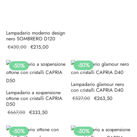
€667,00.
Lampadario moderno design
nero SOMBRERO D120
Il prezzo
Il prezzo
€
430,00
€
215,00
originale
attuale è:
era:
€215,00.
-
50
%
-
50
%
€430,00.
Lampadario glamour nero
con cristalli CAPRIA D40
Lampadario a sospensione
Il prezzo
Il prezzo
ottone con cristalli CAPRIA
€
527,00
€
263,50
D50
originale
attuale è:
Il prezzo
Il prezzo
€
667,00
€
333,50
era:
€263,50.
originale
attuale è:
€527,00.
era:
€333,50.
-
50
%
-
50
%
€667,00.