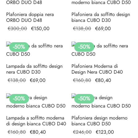
Plafoniera doppia nera
Plafoniera da soffitto design
ORBO DUO D48
bianca CUBO D30
Il prezzo
Il prezzo
Il prezzo
Il
€
300,00
€
150,00
€
138,00
€
69,00
originale
attuale è:
originale
prezzo
era:
€150,00.
era:
attuale
-
50
%
-
50
%
€300,00.
€138,00.
è:
€69,00.
Lampada da soffitto design
Plafoniera Moderna di
nera CUBO D30
Design Nera CUBO D40
Il prezzo
Il
Il prezzo
Il
€
138,00
€
69,00
€
160,80
€
80,40
originale
prezzo
originale
prezzo
era:
attuale
era:
attuale
-
50
%
-
50
%
€138,00.
è:
€160,80.
è:
€69,00.
€80,40.
Lampada a soffitto moderna
Plafoniera design moderno
di design bianca CUBO D40
bianca CUBO D50
Il prezzo
Il
Il prezzo
Il prezzo
€
160,80
€
80,40
€
246,00
€
123,00