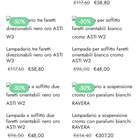
Il prezzo
Il
€
117,60
€
58,80
era:
attuale
originale
prezzo
€164,40.
è:
era:
attuale
€82,20.
-
50
%
-
50
%
€117,60.
è:
€58,80.
Lampadario tre faretti
Lampada per soffitto faretti
direzionabili nero oro ASTI
orientabili bianco cromo
W3
ASTI W2
Il prezzo
Il
Il prezzo
Il
€
117,60
€
58,80
€
96,00
€
48,00
originale
prezzo
originale
prezzo
era:
attuale
era:
attuale
-
50
%
-
50
%
€117,60.
è:
€96,00.
è:
€58,80.
€48,00.
Lampada a soffitto due
Lampadario a sospensione
faretti orientabili nero oro
cromo con paralumi bianchi
ASTI W2
RAVERA
Il prezzo
Il
Il prezzo
Il prezzo
€
96,00
€
48,00
€
614,40
€
307,20