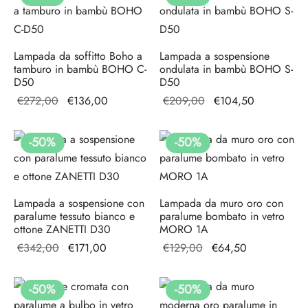
€145,00.
è:
€151,00.
è:
€72,50.
€75,50.
Lampada da soffitto Boho a
Lampada a sospensione
tamburo in bambù BOHO C-
ondulata in bambù BOHO S-
D50
D50
Il prezzo
Il prezzo
Il prezzo
Il prezzo
€
272,00
€
136,00
€
209,00
€
104,50
originale
attuale è:
originale
attuale è:
era:
€136,00.
era:
€104,50.
-
50
%
-
50
%
€272,00.
€209,00.
Lampada a sospensione con
Lampada da muro oro con
paralume tessuto bianco e
paralume bombato in vetro
ottone ZANETTI D30
MORO 1A
Il prezzo
Il prezzo
Il prezzo
Il
€
342,00
€
171,00
€
129,00
€
64,50
originale
attuale
originale
prezzo
era:
è:
era:
attuale
-
50
%
-
50
%
€342,00.
€171,00.
€129,00.
è: