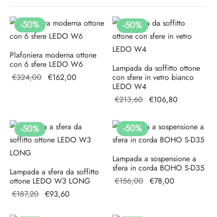
adari per camera da letto
idoio
ade a sospensione vetro
adari a gabbia
-
50
%
-
50
%
adari per ingresso
Plafoniera moderna ottone
con 6 sfere LEDO W6
Lampada da soffitto ottone
Il prezzo
Il prezzo
€
324,00
€
162,00
con sfere in vetro bianco
LEDO W4
originale
attuale è:
Il prezzo
Il prezzo
€
213,60
€
106,80
era:
€162,00.
originale
attuale è:
€324,00.
era:
€106,80.
-
50
%
-
50
%
€213,60.
Lampada a sospensione a
sfera in corda BOHO S-D35
Lampada a sfera da soffitto
Il prezzo
Il
ottone LEDO W3 LONG
€
156,00
€
78,00
originale
prezzo
Il prezzo
Il
€
187,20
€
93,60
era:
attuale
originale
prezzo
€156,00.
è: