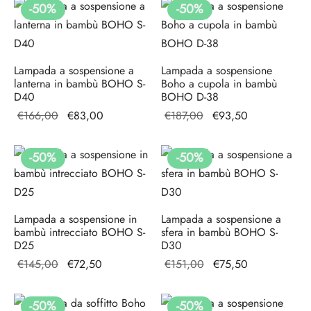
era:
attuale
-
50
%
-
50
%
€78,00.
€187,20.
è:
€93,60.
Lampada a sospensione a
Lampada a sospensione
lanterna in bambù BOHO S-
Boho a cupola in bambù
D40
BOHO D-38
Il prezzo
Il
Il prezzo
Il
€
166,00
€
83,00
€
187,00
€
93,50
originale
prezzo
originale
prezzo
era:
attuale
era:
attuale
-
50
%
-
50
%
€166,00.
è:
€187,00.
è:
€83,00.
€93,50.
Lampada a sospensione in
Lampada a sospensione a
bambù intrecciato BOHO S-
sfera in bambù BOHO S-
D25
D30
Il prezzo
Il
Il prezzo
Il
€
145,00
€
72,50
€
151,00
€
75,50
originale
prezzo
originale
prezzo
era:
attuale
era:
attuale
-
50
%
-
50
%