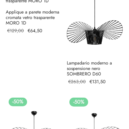
Applique a parete moderna
cromata vetro trasparente
MORO 1D
Il prezzo
Il
€
129,00
€
64,50
originale
prezzo
era:
attuale
€129,00.
è:
€64,50.
Lampadario moderno a
sospensione nero
SOMBRERO D60
Il prezzo
Il prezzo
€
263,00
€
131,50
originale
attuale
era:
è:
-
50
%
-
50
%
€263,00.
€131,50.