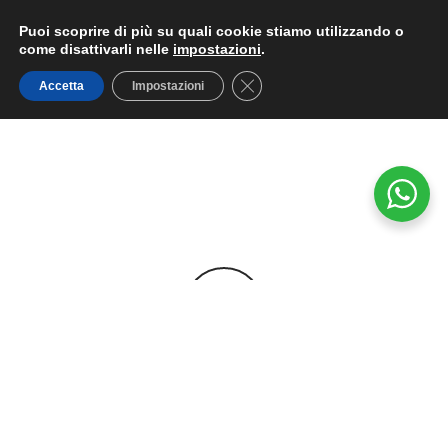
Privacy Policy
Puoi scoprire di più su quali cookie stiamo utilizzando o
come disattivarli nelle
impostazioni
.
Cookie Policy
Close GDPR Cookie Banner
Accetta
Impostazioni
Spedizioni 2-3 giorni
FILTRA PER PREZZO
Consegne in tutta Italia, isole comprese.