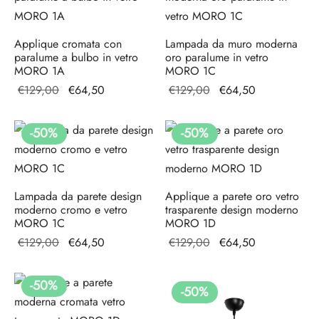
€64,50.
Applique cromata con
Lampada da muro moderna
paralume a bulbo in vetro
oro paralume in vetro
MORO 1A
MORO 1C
Il prezzo
Il
Il prezzo
Il
€
129,00
€
64,50
€
129,00
€
64,50
originale
prezzo
originale
prezzo
era:
attuale
era:
attuale
-
50
%
-
50
%
€129,00.
è:
€129,00.
è:
€64,50.
€64,50.
Lampada da parete design
Applique a parete oro vetro
moderno cromo e vetro
trasparente design moderno
MORO 1C
MORO 1D
Il prezzo
Il
Il prezzo
Il
€
129,00
€
64,50
€
129,00
€
64,50
originale
prezzo
originale
prezzo
era:
attuale
era:
attuale
-
50
%
-
50
%
€129,00.
è:
€129,00.
è:
€64,50.
€64,50.