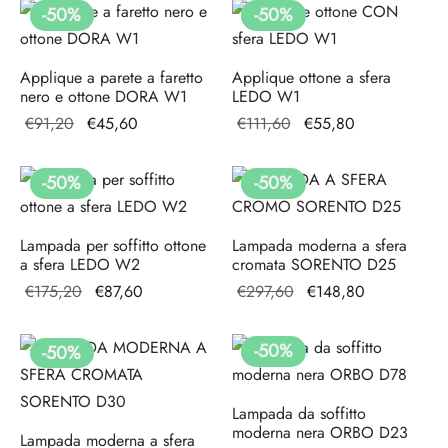
era:
attuale
era:
attuale
-
50
%
-
50
%
€91,20.
è:
€91,20.
è:
€45,60.
€45,60.
Applique a parete a faretto
Applique ottone a sfera
nero e ottone DORA W1
LEDO W1
Il prezzo
Il
Il prezzo
Il
€
91,20
€
45,60
€
111,60
€
55,80
originale
prezzo
originale
prezzo
era:
attuale
era:
attuale
-
50
%
-
50
%
€91,20.
è:
€111,60.
è:
€45,60.
€55,80.
Lampada per soffitto ottone
Lampada moderna a sfera
a sfera LEDO W2
cromata SORENTO D25
Il prezzo
Il
Il prezzo
Il prezzo
€
175,20
€
87,60
€
297,60
€
148,80
originale
prezzo
originale
attuale è:
era:
attuale
era:
€148,80.
-
50
%
-
50
%
€175,20.
è:
€297,60.
€87,60.
Lampada da soffitto
moderna nera ORBO D23
Lampada moderna a sfera