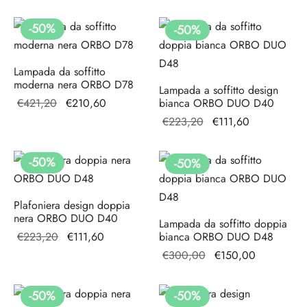
originale
attuale è:
originale
attuale è:
era:
€139,20.
era:
€210,60.
-
50
%
-
50
%
€278,40.
€421,20.
Lampada da soffitto
moderna nera ORBO D78
Lampada a soffitto design
Il prezzo
Il prezzo
€
421,20
€
210,60
bianca ORBO DUO D40
originale
attuale è:
Il prezzo
Il prezzo
€
223,20
€
111,60
era:
€210,60.
originale
attuale
€421,20.
era:
è:
-
50
%
-
50
%
€223,20.
€111,60.
Plafoniera design doppia
nera ORBO DUO D40
Lampada da soffitto doppia
Il prezzo
Il prezzo
€
223,20
€
111,60
bianca ORBO DUO D48
originale
attuale
Il prezzo
Il prezzo
€
300,00
€
150,00
era:
è:
originale
attuale è:
€223,20.
€111,60.
era:
€150,00.
-
50
%
-
50
%
€300,00.