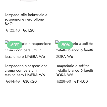
originale
attuale è:
era:
€307,20.
€614,40.
Lampada stile industriale a
sospensione nero ottone
BAO
Il prezzo
Il
€
122,40
€
61,20
originale
prezzo
era:
attuale
-
50
%
-
50
%
€122,40.
è:
€61,20.
Lampadario a sospensione
Lampadario a soffitto
cromo con paralumi in
metallo bianco 6 faretti
tessuto nero LIMERA W6
DORA W6
Il prezzo
Il prezzo
Il prezzo
Il prezzo
€
614,40
€
307,20
€
228,00
€
114,00
originale
attuale è:
originale
attuale è:
era:
€307,20.
era:
€114,00.
€614,40.
€228,00.