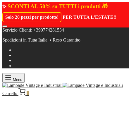
SCONTI AL 50% su TUTTI i prodotti 🎁
✨
Solo 20 pezzi per prodotto!
PER TUTTA L'ESTATE!
!
Servizio Clienti:
+390774281534
Spedizioni in Tutta Italia • Reso Garantito
Menu
Carrello
0