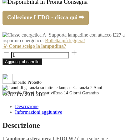
In Pronta Consegna
Collezione LEDO - clicca qui ➡️
Supporta lampadine con attacco
E27
a
risparmio energetico.
Bolletta più leggera!
💡 Come scelgo la lampadina?
Applique
a
Aggiungi al carrello
sfera
nera
LEDO
W2
Imballo Protetto
quantità
Garanzia 2 Anni
Reso 14 Giorni Garantito
COD:
TW 2011-2BK
Descrizione
Informazioni aggiuntive
Descrizione
L’
applique a sfera nera LEDO W2
è una soluzione