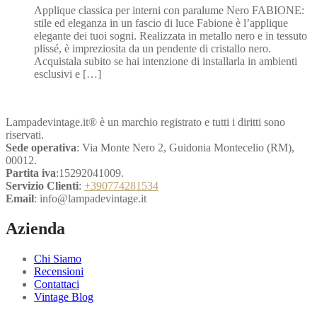
Applique classica per interni con paralume Nero FABIONE:
originale
attuale
stile ed eleganza in un fascio di luce Fabione è l’applique
era:
è:
elegante dei tuoi sogni. Realizzata in metallo nero e in tessuto
€201,60.
€100,80.
plissé, è impreziosita da un pendente di cristallo nero.
Acquistala subito se hai intenzione di installarla in ambienti
esclusivi e […]
Lampadevintage.it® è un marchio registrato e tutti i diritti sono
riservati.
Sede operativa
: Via Monte Nero 2, Guidonia Montecelio (RM),
00012.
Partita iva
:15292041009.
Servizio Clienti
:
+390774281534
Email
: info@lampadevintage.it
Azienda
Chi Siamo
Recensioni
Contattaci
Vintage Blog