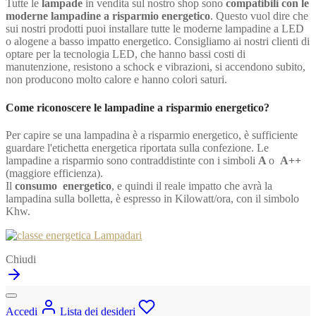
Tutte le
lampade
in vendita sul nostro shop sono
compatibili con le
moderne lampadine a risparmio energetico
. Questo vuol dire che
sui nostri prodotti puoi installare tutte le moderne lampadine a LED
o alogene a basso impatto energetico. Consigliamo ai nostri clienti di
optare per la tecnologia LED, che hanno bassi costi di
manutenzione, resistono a schock e vibrazioni, si accendono subito,
non producono molto calore e hanno colori saturi.
Come riconoscere le lampadine a risparmio energetico?
Per capire se una lampadina è a risparmio energetico, è sufficiente
guardare l'etichetta energetica riportata sulla confezione. Le
lampadine a risparmio sono contraddistinte con i simboli
A
o
A++
(maggiore efficienza).
Il
consumo energetico
, e quindi il reale impatto che avrà la
lampadina sulla bolletta, è espresso in Kilowatt/ora, con il simbolo
Khw.
Chiudi
Accedi
Lista dei desideri