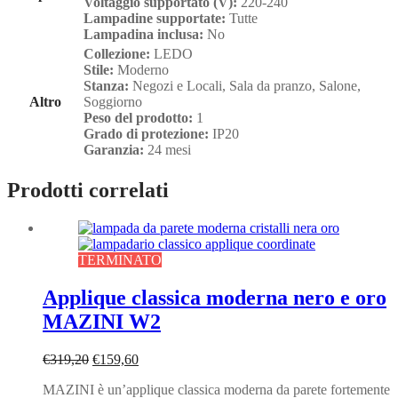
Voltaggio supportato (V):
220-240
Lampadine supportate:
Tutte
Lampadina inclusa:
No
Collezione:
LEDO
Stile:
Moderno
Stanza:
Negozi e Locali, Sala da pranzo, Salone,
Altro
Soggiorno
Peso del prodotto:
1
Grado di protezione:
IP20
Garanzia:
24 mesi
Prodotti correlati
TERMINATO
Applique classica moderna nero e oro
MAZINI W2
Il
Il
€
319,20
€
159,60
prezzo
prezzo
MAZINI è un’applique classica moderna da parete fortemente
originale
attuale