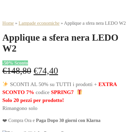
Home
»
Lampade economiche
»
Applique a sfera nera LEDO W2
Applique a sfera nera LEDO
W2
-
50
%
Sconto
Il
Il
€
148,80
€
74,40
prezzo
prezzo
SCONTI AL 50% su TUTTI i prodotti +
EXTRA
originale
attuale
SCONTO 7%
codice
SPRING7
era:
è:
Solo 20 pezzi per prodotto!
Rimangono solo
€148,80.
€74,40.
❤️ Compra Ora e
Paga Dopo 30 giorni con Klarna