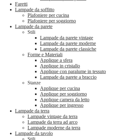
Faretti
Lampade da soffitto
Plafoniere per cucina
Plafoniere per soggiorno
Lampade da parete
Stili
Lampade da parete vintage
Lampade da parete moderne
Lampade da parete classiche
Forme e Materiali
Applique a sfera
Applique in cristallo
Applique con paralume in tessuto
Lampade da parete a braccio
Stanze
Applique per cucina
Applique per soggiorno
Applique camera da letto
Applique per ingresso
Lampade da terra
Lampade vintage da terra
Lampade da terra ad arco
Lampade moderne da terra
Lampade da tavolo
Stili