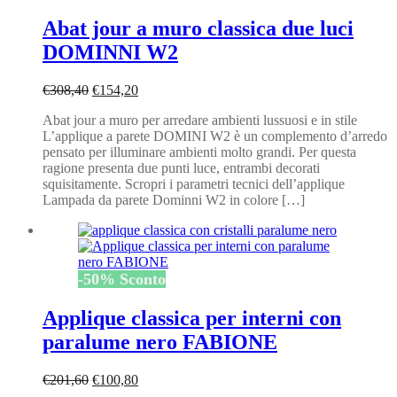
Abat jour a muro classica due luci
DOMINNI W2
Il
Il
€
308,40
€
154,20
prezzo
prezzo
Abat jour a muro per arredare ambienti lussuosi e in stile
originale
attuale
L’applique a parete DOMINI W2 è un complemento d’arredo
era:
è:
pensato per illuminare ambienti molto grandi. Per questa
€308,40.
€154,20.
ragione presenta due punti luce, entrambi decorati
squisitamente. Scropri i parametri tecnici dell’applique
Lampada da parete Dominni W2 in colore […]
-
50
%
Sconto
Applique classica per interni con
paralume nero FABIONE
Il
Il
€
201,60
€
100,80
prezzo
prezzo