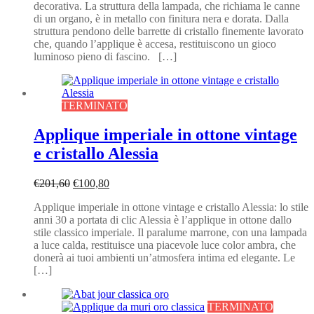
decorativa. La struttura della lampada, che richiama le canne
era:
è:
di un organo, è in metallo con finitura nera e dorata. Dalla
€319,20.
€159,60.
struttura pendono delle barrette di cristallo finemente lavorato
che, quando l’applique è accesa, restituiscono un gioco
luminoso pieno di fascino. […]
TERMINATO
Applique imperiale in ottone vintage
e cristallo Alessia
Il
Il
€
201,60
€
100,80
prezzo
prezzo
Applique imperiale in ottone vintage e cristallo Alessia: lo stile
originale
attuale
anni 30 a portata di clic Alessia è l’applique in ottone dallo
era:
è:
stile classico imperiale. Il paralume marrone, con una lampada
€201,60.
€100,80.
a luce calda, restituisce una piacevole luce color ambra, che
donerà ai tuoi ambienti un’atmosfera intima ed elegante. Le
[…]
TERMINATO