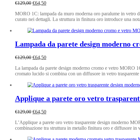
Il
Il
€
129,00
€
64,50
prezzo
prezzo
MORO 1C: lampada da muro moderna oro paralume in vetro dal 
originale
attuale
curato nei dettagli. La struttura in finitura oro introduce una not
era:
è:
€129,00.
€64,50.
Lampada da parete design moderno 
Il
Il
€
129,00
€
64,50
prezzo
prezzo
La lampada da parete design moderno cromo e vetro MORO 1C è u
originale
attuale
cromato lucido si combina con un diffusore in vetro trasparente 
era:
è:
€129,00.
€64,50.
Applique a parete oro vetro traspar
Il
Il
€
129,00
€
64,50
prezzo
prezzo
L’Applique a parete oro vetro trasparente design moderno MORO 
originale
attuale
combinazione tra struttura in metallo finitura oro e diffusore in 
era:
è:
€129,00.
€64,50.