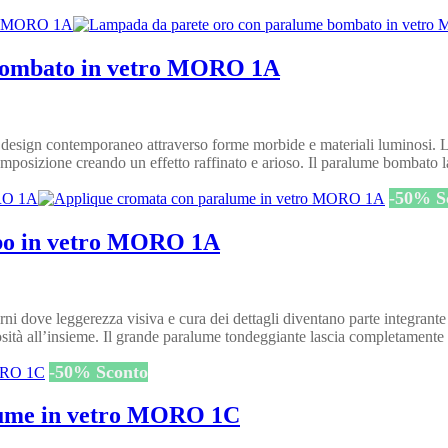
bombato in vetro MORO 1A
sign contemporaneo attraverso forme morbide e materiali luminosi. La s
 composizione creando un effetto raffinato e arioso. Il paralume bombato
-
50
%
S
lbo in vetro MORO 1A
ve leggerezza visiva e cura dei dettagli diventano parte integrante del
osità all’insieme. Il grande paralume tondeggiante lascia completamente
-
50
%
Sconto
ume in vetro MORO 1C