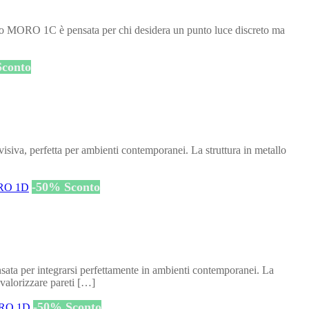
 MORO 1C è pensata per chi desidera un punto luce discreto ma
Sconto
va, perfetta per ambienti contemporanei. La struttura in metallo
-
50
%
Sconto
ata per integrarsi perfettamente in ambienti contemporanei. La
 valorizzare pareti […]
-
50
%
Sconto