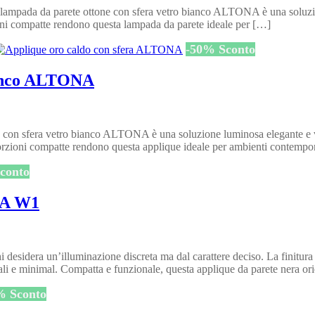
mpada da parete ottone con sfera vetro bianco ALTONA è una soluzione
ioni compatte rendono questa lampada da parete ideale per […]
-
50
%
Sconto
bianco ALTONA
n sfera vetro bianco ALTONA è una soluzione luminosa elegante e versa
orzioni compatte rendono questa applique ideale per ambienti contemp
conto
RA W1
idera un’illuminazione discreta ma dal carattere deciso. La finitura tot
ali e minimal. Compatta e funzionale, questa applique da parete nera or
%
Sconto