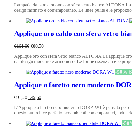
Lampada da parete ottone con sfera vetro bianco ALTONA La la
originale
attuale
design raffinato e contemporaneo. Le linee pulite e le proporz
era:
è:
€161,00.
€80,50.
Applique oro caldo con sfera vetro 
Il
Il
€
161,00
€
80,50
prezzo
prezzo
Applique oro con sfera vetro bianco ALTONA La applique oro co
originale
attuale
dal design moderno e armonioso. Le forme essenziali e le prop
era:
è:
€161,00.
€80,50.
-
50
%
S
Applique a faretto nero moderno DO
Il
Il
€
91,20
€
45,60
prezzo
prezzo
L’Applique a faretto nero moderno DORA W1 è pensata per chi des
originale
attuale
questo punto luce perfetto per ambienti contemporanei, industri
era:
è:
€91,20.
€45,60.
-
50