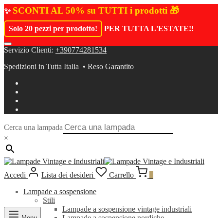
SCONTI AL 50% su TUTTI i prodotti 🎁
✨
Solo 20 pezzi per prodotto!
PER TUTTA L'ESTATE!
!
Servizio Clienti:
+390774281534
Spedizioni in Tutta Italia • Reso Garantito
Cerca una lampada
×
Accedi
Lista dei desideri
Carrello
0
Lampade a sospensione
Stili
Lampade a sospensione vintage industriali
Lampade a sospensione nordiche
Menu