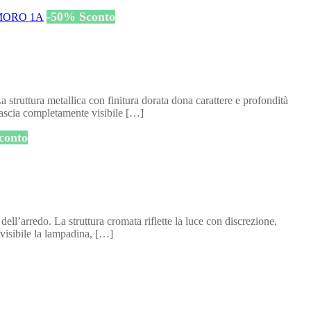
-
50
%
Sconto
truttura metallica con finitura dorata dona carattere e profondità
 lascia completamente visibile […]
conto
l’arredo. La struttura cromata riflette la luce con discrezione,
 visibile la lampadina, […]