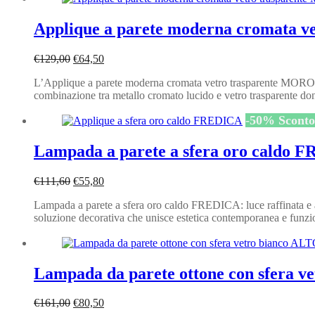
Applique a parete moderna cromata 
Il
Il
€
129,00
€
64,50
prezzo
prezzo
L’Applique a parete moderna cromata vetro trasparente MORO 1D
originale
attuale
combinazione tra metallo cromato lucido e vetro trasparente dona 
era:
è:
€129,00.
€64,50.
-
50
%
Sconto
Lampada a parete a sfera oro caldo 
Il
Il
€
111,60
€
55,80
prezzo
prezzo
Lampada a parete a sfera oro caldo FREDICA: luce raffinata e 
originale
attuale
soluzione decorativa che unisce estetica contemporanea e funzio
era:
è:
€111,60.
€55,80.
Lampada da parete ottone con sfera 
Il
Il
€
161,00
€
80,50
prezzo
prezzo