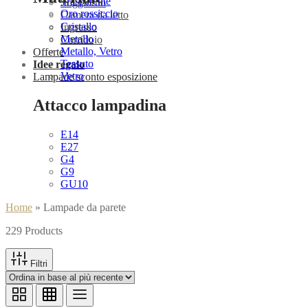
Trasparente
Soggiorno
Oro rossiccio
Camera da letto
Cristallo
Ingresso
Metallo
Corridoio
Metallo, Vetro
Offerte
Tessuto
Idee regalo
Vetro
Lampade sconto esposizione
Attacco lampadina
E14
E27
G4
G9
GU10
Home
»
Lampade da parete
229 Products
Filtri