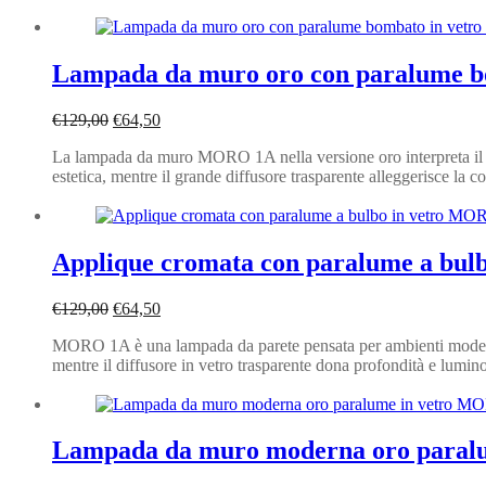
Lampada da muro oro con paralume 
Il
Il
€
129,00
€
64,50
prezzo
prezzo
La lampada da muro MORO 1A nella versione oro interpreta il de
originale
attuale
estetica, mentre il grande diffusore trasparente alleggerisce la
era:
è:
€129,00.
€64,50.
Applique cromata con paralume a bu
Il
Il
€
129,00
€
64,50
prezzo
prezzo
MORO 1A è una lampada da parete pensata per ambienti moderni do
originale
attuale
mentre il diffusore in vetro trasparente dona profondità e lumin
era:
è:
€129,00.
€64,50.
Lampada da muro moderna oro paral