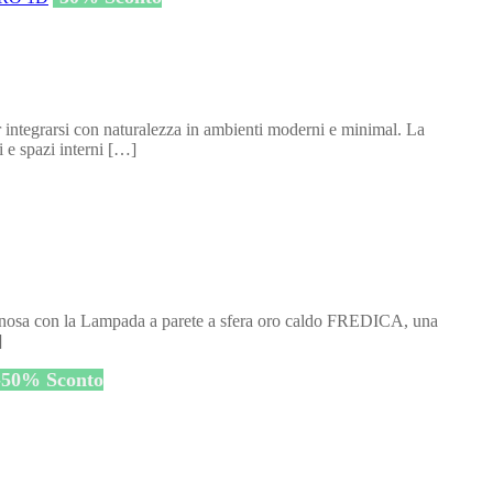
integrarsi con naturalezza in ambienti moderni e minimal. La
i e spazi interni […]
uminosa con la Lampada a parete a sfera oro caldo FREDICA, una
]
-
50
%
Sconto