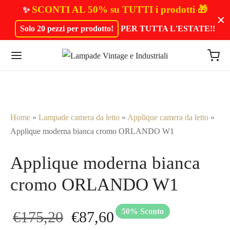
SCONTI AL 50% su TUTTI i prodotti 🎁
✨
Solo 20 pezzi per prodotto!
PER TUTTA L'ESTATE!
!
Home
»
Lampade camera da letto
»
Applique camera da letto
»
Applique moderna bianca cromo ORLANDO W1
Applique moderna bianca
cromo ORLANDO W1
50
%
Sconto
Il prezzo
Il
€
175,20
€
87,60