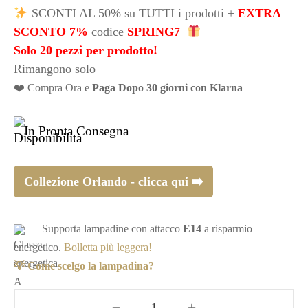
originale
prezzo
SCONTI AL 50% su TUTTI i prodotti +
EXTRA
SCONTO 7%
codice
SPRING7
era:
attuale
Solo 20 pezzi per prodotto!
Rimangono solo
€175,20.
è:
❤️ Compra Ora e
Paga Dopo 30 giorni con Klarna
€87,60.
In Pronta Consegna
Collezione Orlando - clicca qui ➡️
Supporta lampadine con attacco
E14
a risparmio
energetico.
Bolletta più leggera!
💡 Come scelgo la lampadina?