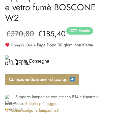
e vetro fumè BOSCONE
W2
50
%
Sconto
Il prezzo
Il prezzo
€
370,80
€
185,40
originale
attuale è:
Compra Ora e
Paga Dopo 30 giorni con Klarna
era:
€185,40.
In Pronta Consegna
€370,80.
Collezione Boscone - clicca qui
Supporta lampadine con attacco
E14
a risparmio
energetico.
Bolletta più leggera!
Come scelgo la lampadina?