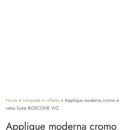
adari per camera da letto
idoio
ade a sospensione vetro
adari a gabbia
adari per ingresso
Home
»
Lampade in offerta
»
Applique moderna cromo e
vetro fumè BOSCONE W2
Applique moderna cromo