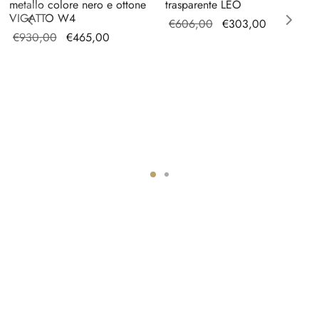
metallo colore nero e ottone
trasparente LEO
VIGATTO W4
Il prezzo
Il prezzo
€
606,00
€
303,00
Il prezzo
Il prezzo
€
930,00
€
465,00
originale
attuale è:
originale
attuale è:
era:
€303,00.
era:
€465,00.
€606,00.
€930,00.