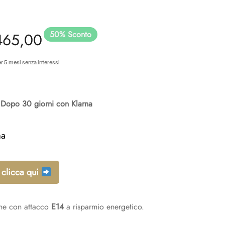
50
%
Sconto
 prezzo
Il prezzo
465,00
iginale
attuale è:
r 5 mesi senza interessi
a:
€465,00.
Dopo 30 giorni con Klarna
30,00.
na
 clicca qui
ne con attacco
E14
a risparmio energetico.