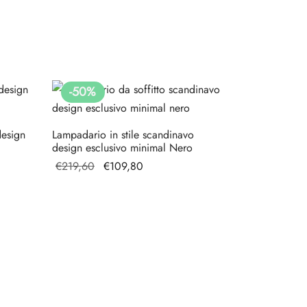
-
50
%
design
Lampadario in stile scandinavo
design esclusivo minimal Nero
Il prezzo
Il prezzo
€
219,60
€
109,80
originale
attuale è:
era:
€109,80.
€219,60.