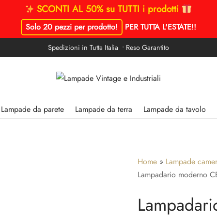
SCONTI AL 50% su TUTTI i prodotti
Solo 20 pezzi per prodotto!
PER TUTTA L'ESTATE!
!
Spedizioni in Tutta Italia • Reso Garantito
Lampade da parete
Lampade da terra
Lampade da tavolo
Home
»
Lampade camera
Lampadario moderno 
Lampadar