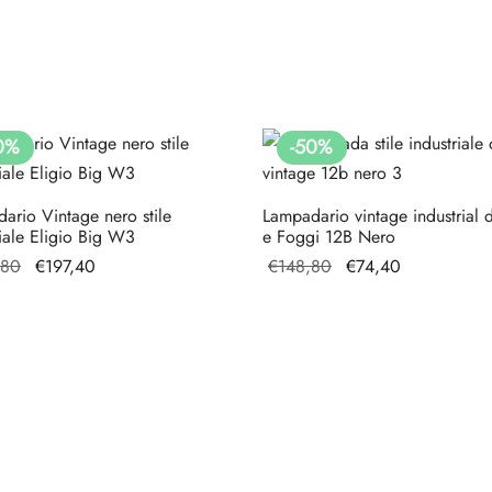
0
%
-
50
%
ario Vintage nero stile
Lampadario vintage industrial 
riale Eligio Big W3
e Foggi 12B Nero
Il prezzo
Il prezzo
Il prezzo
Il
,80
€
197,40
€
148,80
€
74,40
originale
attuale
originale
prezzo
era:
è:
era:
attuale
€394,80.
€197,40.
€148,80.
è:
€74,40.