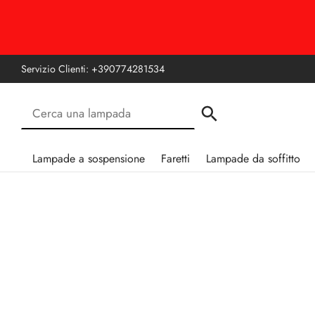
Servizio Clienti:
+390774281534
Lampade a sospensione
Faretti
Lampade da soffitto