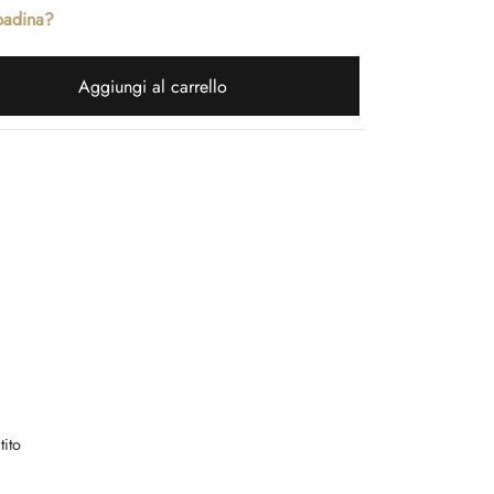
padina?
Aggiungi al carrello
tito