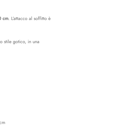
20 cm
. L’attacco al soffitto è
o stile gotico, in una
 cm