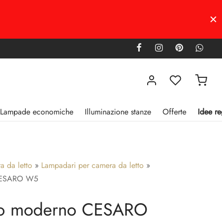
Lampade economiche
Illuminazione stanze
Offerte
Idee re
 da letto
»
Lampadari per camera da letto
»
CESARO W5
io moderno CESARO