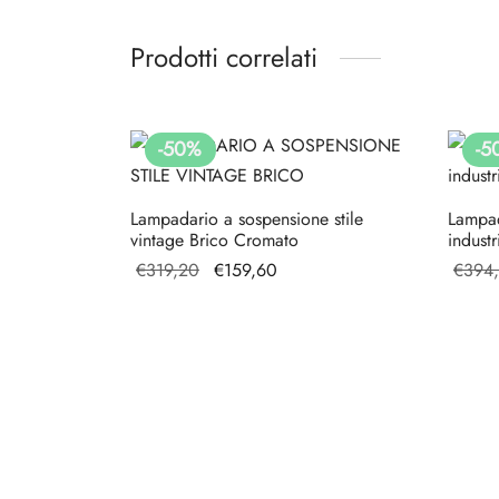
Prodotti correlati
-
50
%
-
5
Lampadario a sospensione stile
Lampad
vintage Brico Cromato
indust
Il prezzo
Il prezzo
€
319,20
€
159,60
€
394
originale
attuale è:
era:
€159,60.
€319,20.