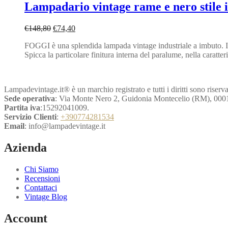
Lampadario vintage rame e nero stile i
Il
Il
€
148,80
€
74,40
prezzo
prezzo
FOGGI è una splendida lampada vintage industriale a imbuto. Il
originale
attuale
Spicca la particolare finitura interna del paralume, nella cara
era:
è:
€148,80.
€74,40.
Lampadevintage.it® è un marchio registrato e tutti i diritti sono riserva
Sede operativa
: Via Monte Nero 2, Guidonia Montecelio (RM), 000
Partita iva
:15292041009.
Servizio Clienti
:
+390774281534
Email
: info@lampadevintage.it
Azienda
Chi Siamo
Recensioni
Contattaci
Vintage Blog
Account