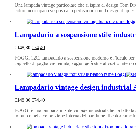
Una lampada vintage particolare che si ispira al design Tom Dix
originale
attuale
colore nero opaco si sposa alla perfezione con il design di ques
era:
è:
€350,40.
€175,20.
Lampadario a sospensione stile indus
Il
Il
€
148,80
€
74,40
prezzo
prezzo
FOGGI 12C, lampadario a sospensione moderno è l’ideale per l’il
originale
attuale
cappello di paglia vietnamita, aggiungerà stile al vostro inter
era:
è:
€148,80.
€74,40.
Lampadario vintage design industria
Il
Il
€
148,80
€
74,40
prezzo
prezzo
FOGGI è una lampada in stile vintage industrial che ha fatto la s
originale
attuale
imbuto e nella colorazione interna del paralume. Il color rame inf
era:
è:
€148,80.
€74,40.