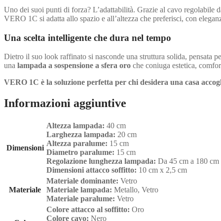
Uno dei suoi punti di forza? L’adattabilità. Grazie al cavo regolabile 
VERO 1C si adatta allo spazio e all’altezza che preferisci, con eleganz
Una scelta intelligente che dura nel tempo
Dietro il suo look raffinato si nasconde una struttura solida, pensat
una
lampada a sospensione a sfera oro
che coniuga estetica, comfort
VERO 1C è la soluzione perfetta per chi desidera una casa accog
Informazioni aggiuntive
Altezza lampada:
40 cm
Larghezza lampada:
20 cm
Altezza paralume:
15 cm
Dimensioni
Diametro paralume:
15 cm
Regolazione lunghezza lampada:
Da 45 cm a 180 cm
Dimensioni attacco soffitto:
10 cm x 2,5 cm
Materiale dominante:
Vetro
Materiale
Materiale lampada:
Metallo, Vetro
Materiale paralume:
Vetro
Colore attacco al soffitto:
Oro
Colore cavo:
Nero