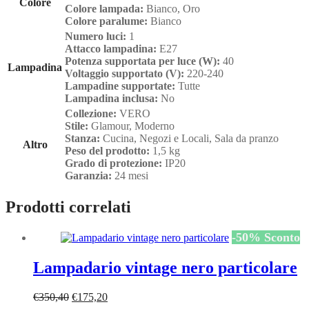
Colore
Colore lampada:
Bianco, Oro
Colore paralume:
Bianco
Numero luci:
1
Attacco lampadina:
E27
Potenza supportata per luce (W):
40
Lampadina
Voltaggio supportato (V):
220-240
Lampadine supportate:
Tutte
Lampadina inclusa:
No
Collezione:
VERO
Stile:
Glamour, Moderno
Stanza:
Cucina, Negozi e Locali, Sala da pranzo
Altro
Peso del prodotto:
1,5 kg
Grado di protezione:
IP20
Garanzia:
24 mesi
Prodotti correlati
-
50
%
Sconto
Lampadario vintage nero particolare
Il
Il
€
350,40
€
175,20
prezzo
prezzo