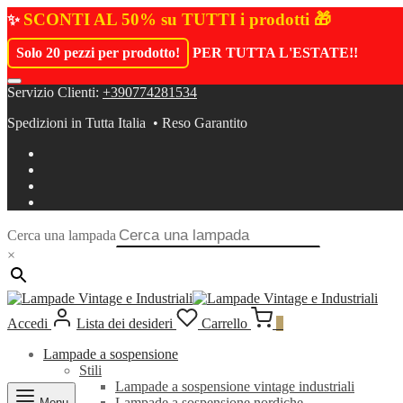
SCONTI AL 50% su TUTTI i prodotti 🎁
✨
Solo 20 pezzi per prodotto!
PER TUTTA L'ESTATE!
!
Servizio Clienti:
+390774281534
Spedizioni in Tutta Italia • Reso Garantito
Cerca una lampada
×
Accedi
Lista dei desideri
Carrello
0
Lampade a sospensione
Stili
Lampade a sospensione vintage industriali
Lampade a sospensione nordiche
Menu