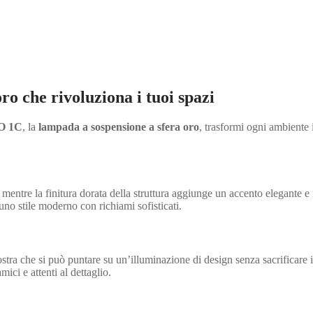
o che rivoluziona i tuoi spazi
O 1C
, la
lampada a sospensione a sfera oro
, trasformi ogni ambiente i
mentre la finitura dorata della struttura aggiunge un accento elegante e 
no stile moderno con richiami sofisticati.
a che si può puntare su un’illuminazione di design senza sacrificare il
ici e attenti al dettaglio.