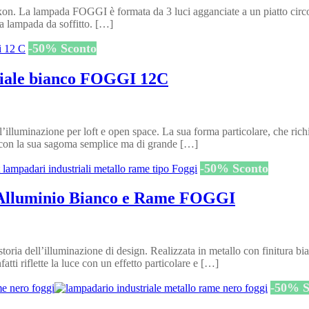
on. La lampada FOGGI è formata da 3 luci agganciate a un piatto circol
ta lampada da soffitto. […]
-
50
%
Sconto
triale bianco FOGGI 12C
luminazione per loft e open space. La sua forma particolare, che richia
no con la sua sagoma semplice ma di grande […]
-
50
%
Sconto
l Alluminio Bianco e Rame FOGGI
toria dell’illuminazione di design. Realizzata in metallo con finitura bia
atti riflette la luce con un effetto particolare e […]
-
50
%
S