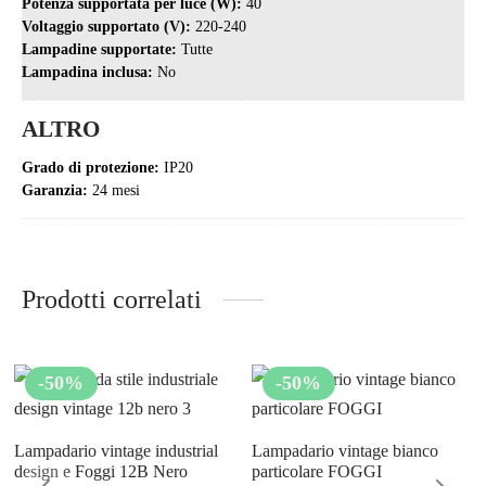
Potenza supportata per luce (W):
40
Voltaggio supportato (V):
220-240
Lampadine supportate:
Tutte
Lampadina inclusa:
No
ALTRO
Grado di protezione:
IP20
Garanzia:
24 mesi
Prodotti correlati
-
50
%
-
50
%
Lampadario vintage industrial
Lampadario vintage bianco
design e Foggi 12B Nero
particolare FOGGI