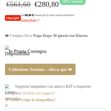
50
%
Sconto
Il prezzo
Il prezzo
€
561,60
€
280,80
dari per camera da letto
doio
de a sospensione vetro
dari a gabbia
originale
attuale
da
56,16 €
/mese per 5 mesi senza interessi
dari per ingresso
scopri di più
era:
è:
❤️ Compra Ora e
Paga Dopo 30 giorni con Klarna
€561,60.
€280,80.
In Pronta Consegna
Collezione Sorento - clicca qui ➡️
Supporta lampadine con attacco
E27
a risparmio
energetico.
Bolletta più leggera!
💡 Come scelgo la lampadina?