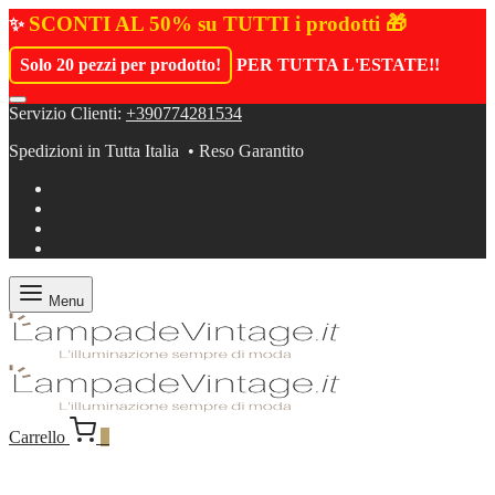
SCONTI AL 50% su TUTTI i prodotti 🎁
✨
Solo 20 pezzi per prodotto!
PER TUTTA L'ESTATE!
!
Servizio Clienti:
+390774281534
Spedizioni in Tutta Italia • Reso Garantito
Menu
Carrello
0