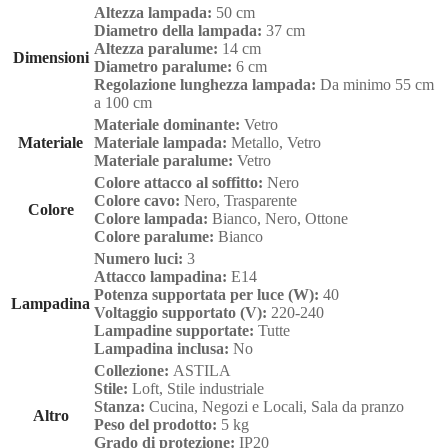
Altezza lampada:
50 cm
Diametro della lampada:
37 cm
Altezza paralume:
14 cm
Dimensioni
Diametro paralume:
6 cm
Regolazione lunghezza lampada:
Da minimo 55 cm
a 100 cm
Materiale dominante:
Vetro
Materiale
Materiale lampada:
Metallo, Vetro
Materiale paralume:
Vetro
Colore attacco al soffitto:
Nero
Colore cavo:
Nero, Trasparente
Colore
Colore lampada:
Bianco, Nero, Ottone
Colore paralume:
Bianco
Numero luci:
3
Attacco lampadina:
E14
Potenza supportata per luce (W):
40
Lampadina
Voltaggio supportato (V):
220-240
Lampadine supportate:
Tutte
Lampadina inclusa:
No
Collezione:
ASTILA
Stile:
Loft, Stile industriale
Stanza:
Cucina, Negozi e Locali, Sala da pranzo
Altro
Peso del prodotto:
5 kg
Grado di protezione:
IP20