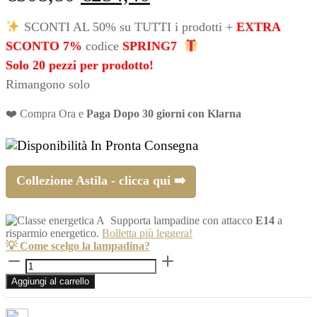
prezzo
prezzo
SCONTI AL 50% su TUTTI i prodotti +
EXTRA
originale
attuale
SCONTO 7%
codice
SPRING7
era:
è:
Solo 20 pezzi per prodotto!
Rimangono solo
€508,80.
€254,40.
❤️ Compra Ora e
Paga Dopo 30 giorni con Klarna
In Pronta Consegna
Collezione Astila - clicca qui ➡️
Supporta lampadine con attacco
E14
a
risparmio energetico.
Bolletta più leggera!
💡 Come scelgo la lampadina?
Lampadario
industriale
Aggiungi al carrello
a
gabbia
nero