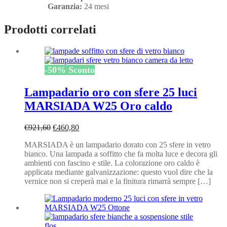
Garanzia:
24 mesi
Prodotti correlati
-
50
%
Sconto
Lampadario oro con sfere 25 luci
MARSIADA W25 Oro caldo
Il
Il
€
921,60
€
460,80
prezzo
prezzo
MARSIADA è un lampadario dorato con 25 sfere in vetro
originale
attuale
bianco. Una lampada a soffitto che fa molta luce e decora gli
era:
è:
ambienti con fascino e stile. La colorazione oro caldo è
€921,60.
€460,80.
applicata mediante galvanizzazione: questo vuol dire che la
vernice non si creperà mai e la finitura rimarrà sempre […]