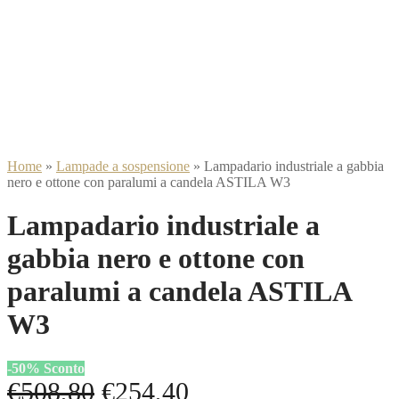
Home
»
Lampade a sospensione
»
Lampadario industriale a gabbia
nero e ottone con paralumi a candela ASTILA W3
Lampadario industriale a
gabbia nero e ottone con
paralumi a candela ASTILA
W3
-
50
%
Sconto
Il
Il
€
508,80
€
254,40