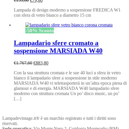
€
159,60
€
79,80
prezzo
prezzo
Lampada di design moderno a sospensione FREDICA W1
originale
attuale
con sfera di vetro bianco a diametro 15 cm
era:
è:
€159,60.
€79,80.
-
50
%
Sconto
Lampadario sfere cromato a
sospensione MARSIADA W40
Il
Il
€
1.767,60
€
883,80
prezzo
prezzo
Con la sua struttura cromata e le sue 40 luci a sfera in vetro
originale
attuale
bianco il lampadario sfere a sospensione in stile moderno
era:
è:
MARSIADA W40 vi teletrasporterà in un’altra epoca piena di
€1.767,60.
€883,80.
glamour e di energia. MARSIADA W40 lampadario sfere
moderno con struttura cromata Un po’ disco music, un po’
[…]
Lampadevintage.it® è un marchio registrato e tutti i diritti sono
riservati.
Sede operativa
: Via Monte Nero 2, Guidonia Montecelio (RM),