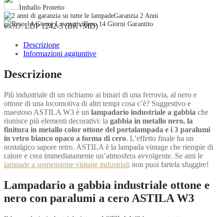
e
Imballo Protetto
ottone
Garanzia 2 Anni
con
Reso 14 Giorni Garantito
COD:
LDP 1242-3 (BK+MD)
paralumi
a
Descrizione
candela
Informazioni aggiuntive
ASTILA
W3
Descrizione
quantità
Più industriale di un richiamo ai binari di una ferrovia, al nero e
ottone di una locomotiva di altri tempi cosa c’è? Suggestivo e
maestoso ASTILA W3 è un
lampadario industriale a gabbia
che
riunisce più elementi decorativi: la
gabbia in metallo nero, la
finitura in metallo color ottone del portalampada e i 3 paralumi
in vetro bianco opaco a forma di cero
. L’effetto finale ha un
nostalgico sapore retro. ASTILA è la lampada vintage che riempie di
calore e crea immediatamente un’atmosfera avvolgente. Se ami le
lampade a sospensione vintage industriali
non puoi fartela sfuggire!
Lampadario a gabbia industriale ottone e
nero con paralumi a cero ASTILA W3