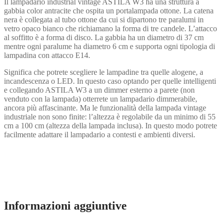
Il lampadario industrial vintage ASTILA W3 ha una struttura a
gabbia color antracite che ospita un portalampada ottone. La catena
nera è collegata al tubo ottone da cui si dipartono tre paralumi in
vetro opaco bianco che richiamano la forma di tre candele. L’attacco
al soffitto è a forma di disco. La gabbia ha un diametro di 37 cm
mentre ogni paralume ha diametro 6 cm e supporta ogni tipologia di
lampadina con attacco E14.
Significa che potrete scegliere le lampadine tra quelle alogene, a
incandescenza o LED. In questo caso optando per quelle intelligenti
e collegando ASTILA W3 a un dimmer esterno a parete (non
venduto con la lampada) otterrete un lampadario dimmerabile,
ancora più affascinante. Ma le funzionalità della lampada vintage
industriale non sono finite: l’altezza è regolabile da un minimo di 55
cm a 100 cm (altezza della lampada inclusa). In questo modo potrete
facilmente adattare il lampadario a contesti e ambienti diversi.
Informazioni aggiuntive