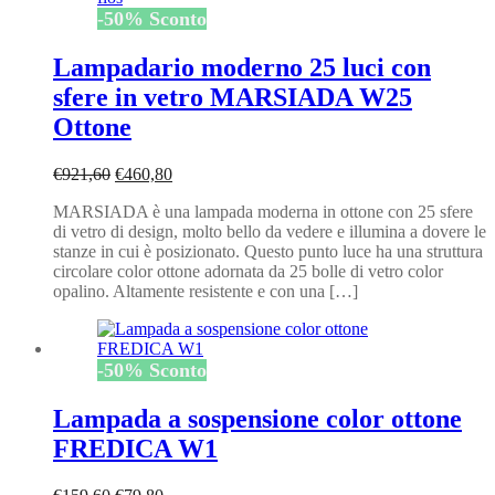
-
50
%
Sconto
Lampadario moderno 25 luci con
sfere in vetro MARSIADA W25
Ottone
Il
Il
€
921,60
€
460,80
prezzo
prezzo
MARSIADA è una lampada moderna in ottone con 25 sfere
originale
attuale
di vetro di design, molto bello da vedere e illumina a dovere le
era:
è:
stanze in cui è posizionato. Questo punto luce ha una struttura
€921,60.
€460,80.
circolare color ottone adornata da 25 bolle di vetro color
opalino. Altamente resistente e con una […]
-
50
%
Sconto
Lampada a sospensione color ottone
FREDICA W1
Il
Il