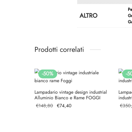
Pe
ALTRO
Gr
G
Prodotti correlati
-
50
%
-
5
Lampadario vintage design industrial
Lampad
Alluminio Bianco e Rame FOGGI
indust
Il prezzo
Il
€
148,80
€
74,40
€
350
originale
prezzo
era:
attuale
€148,80.
è: