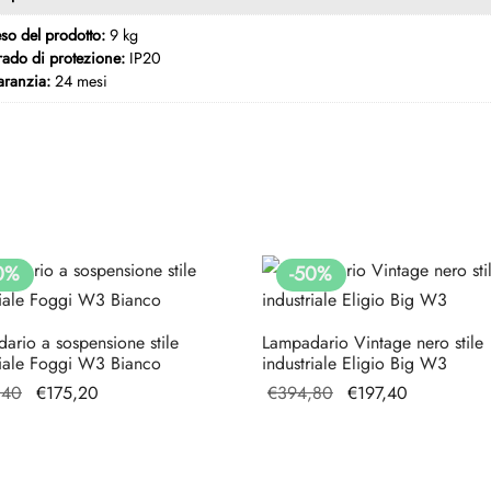
so del prodotto:
9 kg
ado di protezione:
IP20
aranzia:
24 mesi
0
%
-
50
%
ario a sospensione stile
Lampadario Vintage nero stile
riale Foggi W3 Bianco
industriale Eligio Big W3
Il prezzo
Il prezzo
Il prezzo
Il prezzo
,40
€
175,20
€
394,80
€
197,40
originale
attuale è:
originale
attuale
era:
€175,20.
era:
è:
€350,40.
€394,80.
€197,40.