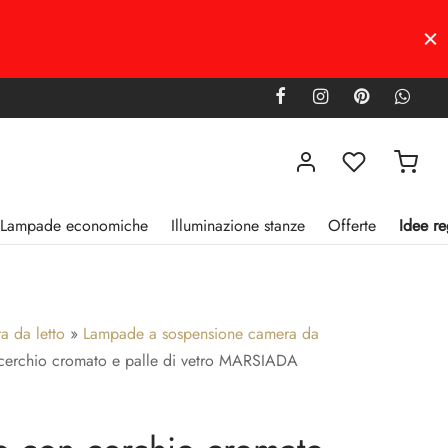
Lampade economiche
Illuminazione stanze
Offerte
Idee re
 da letto
»
Lampade a sospensione camera da
cerchio cromato e palle di vetro MARSIADA