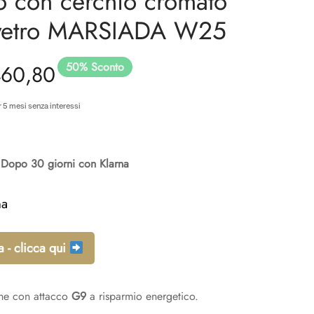
 con cerchio cromato
i vetro MARSIADA W25
50
%
Sconto
prezzo
Il prezzo
60,80
ginale
attuale è:
 5 mesi senza interessi
:
€460,80.
Dopo 30 giorni con Klarna
21,60.
na
 - clicca qui
ne con attacco
G9
a risparmio energetico.