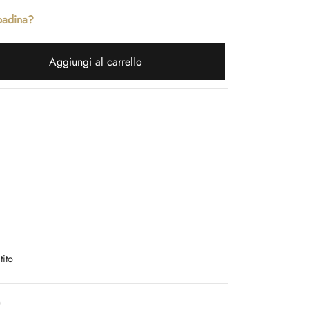
padina?
Aggiungi al carrello
tito
)