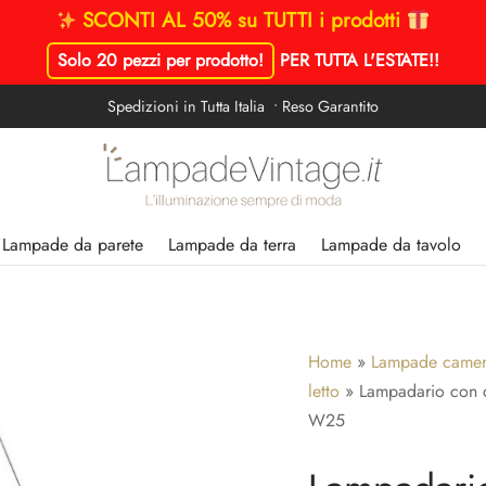
SCONTI AL 50% su TUTTI i prodotti
Solo 20 pezzi per prodotto!
PER TUTTA L'ESTATE!
!
Spedizioni in Tutta Italia • Reso Garantito
Lampade da parete
Lampade da terra
Lampade da tavolo
Home
»
Lampade camera
letto
»
Lampadario con 
W25