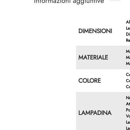
Informazioni aggiuntive
Al
La
DIMENSIONI
Di
Re
Ma
MATERIALE
Ma
Ma
Co
COLORE
Co
Co
Nu
At
Po
LAMPADINA
Vo
La
La