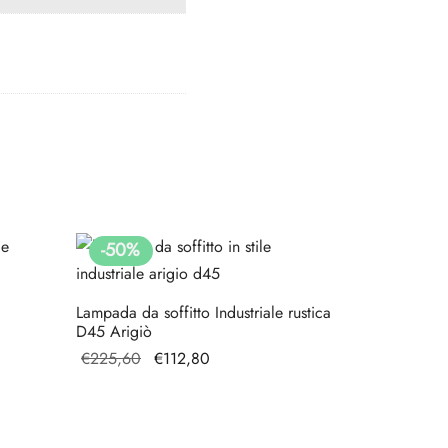
-
50
%
Lampada da soffitto Industriale rustica
D45 Arigiò
Il prezzo
Il prezzo
€
225,60
€
112,80
originale
attuale
era:
è:
€225,60.
€112,80.