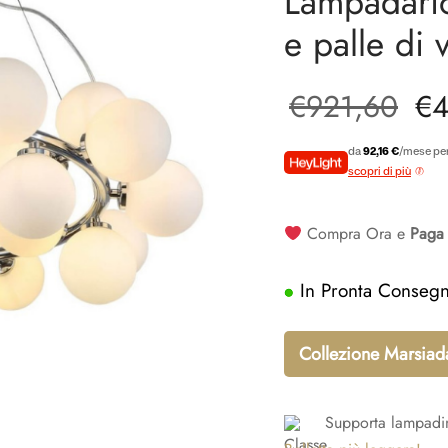
Lampadario
e palle d
Il 
€
921,60
€
4
ori
da
92,16 €
/mese per
scopri di più
era
Compra Ora e
Paga 
€9
In Pronta Conseg
Collezione Marsiada
Supporta lampadi