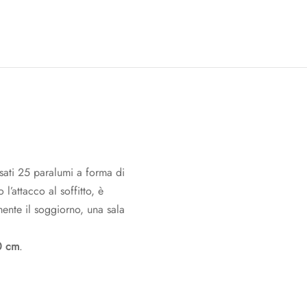
ati 25 paralumi a forma di
l’attacco al soffitto, è
nte il soggiorno, una sala
0 cm
.