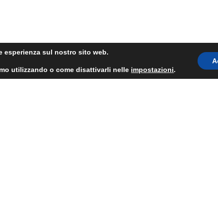
ore esperienza sul nostro sito web.
A
amo utilizzando o come disattivarli nelle
impostazioni
.