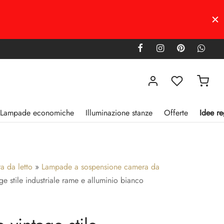
Lampade economiche
Illuminazione stanze
Offerte
Idee re
 da letto
»
Lampade a sospensione camera da
e stile industriale rame e alluminio bianco