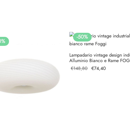
-
50
%
0
%
Lampadario vintage design indu
Alluminio Bianco e Rame FOG
Il prezzo
Il
€
148,80
€
74,40
originale
prezzo
era:
attuale
€148,80.
è:
€74,40.