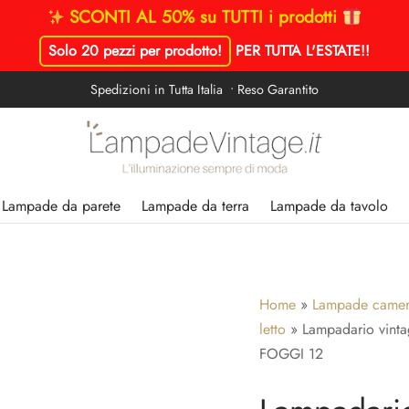
SCONTI AL 50% su TUTTI i prodotti
Solo 20 pezzi per prodotto!
PER TUTTA L'ESTATE!
!
Spedizioni in Tutta Italia • Reso Garantito
Lampade da parete
Lampade da terra
Lampade da tavolo
Home
»
Lampade camera
letto
»
Lampadario vintag
FOGGI 12