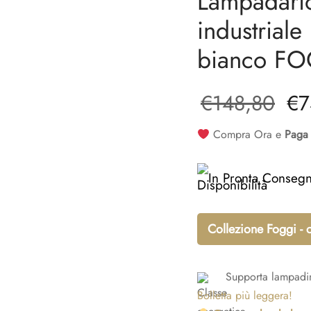
Lampadario
industriale
bianco FO
Il 
€
148,80
€
7
ori
Compra Ora e
Paga 
era
In Pronta Conseg
€1
Collezione Foggi - 
Supporta lampadi
Bolletta più leggera!