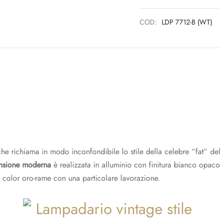
COD:
LDP 7712-B (WT)
 richiama in modo inconfondibile lo stile della celebre “fat” del
nsione moderna
è realizzata in alluminio con finitura bianco opaco
co color oro-rame con una particolare lavorazione.