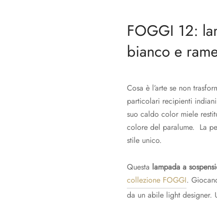
FOGGI 12: la
bianco e ram
Cosa è l’arte se non trasfo
particolari recipienti india
suo caldo color miele restit
colore del paralume. La p
stile unico.
Questa
lampada a sospensi
collezione FOGGI
. Giocand
da un abile light designer. 