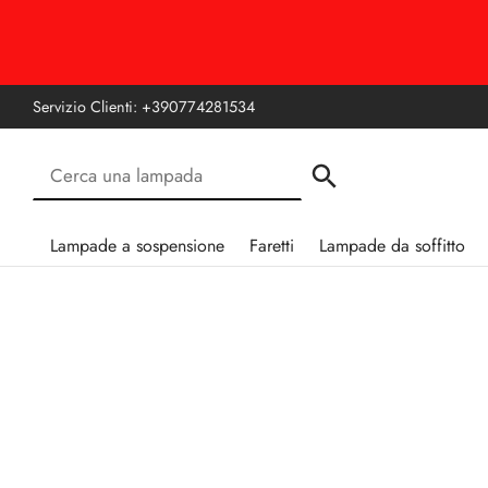
Servizio Clienti:
+390774281534
Lampade a sospensione
Faretti
Lampade da soffitto