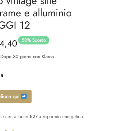
 vintage stile
 rame e alluminio
GGI 12
50
%
Sconto
prezzo
Il
4,40
ginale
prezzo
Dopo 30 giorni con Klarna
:
attuale
na
48,80.
è:
clicca qui
€74,40.
ne con attacco
E27
a risparmio energetico.