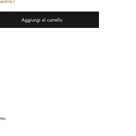
padina?
Aggiungi al carrello
tito