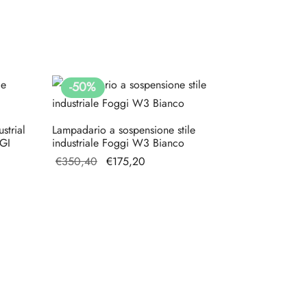
-
50
%
strial
Lampadario a sospensione stile
GI
industriale Foggi W3 Bianco
Il prezzo
Il prezzo
€
350,40
€
175,20
originale
attuale è:
era:
€175,20.
€350,40.