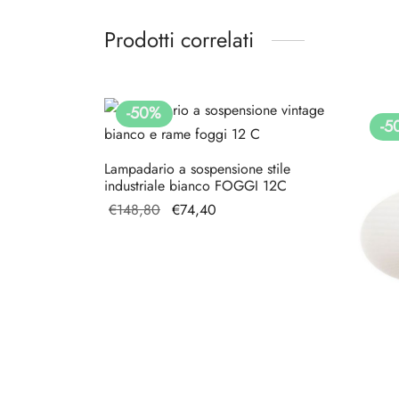
Prodotti correlati
-
50
%
-
5
Lampadario a sospensione stile
industriale bianco FOGGI 12C
Il prezzo
Il
€
148,80
€
74,40
originale
prezzo
era:
attuale
€148,80.
è:
€74,40.