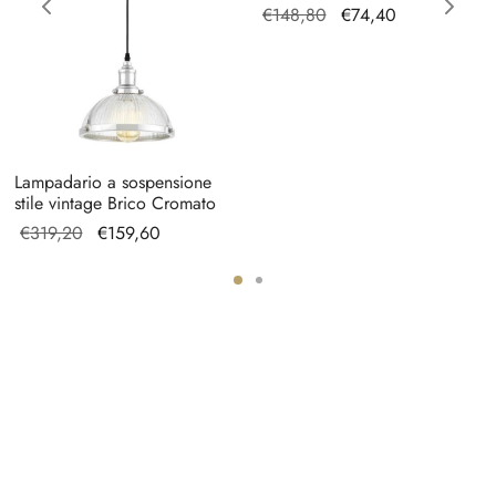
Il prezzo
Il
€
148,80
€
74,40
originale
prezzo
era:
attuale
€148,80.
è:
€74,40.
Lampadario a sospensione
stile vintage Brico Cromato
Il prezzo
Il prezzo
€
319,20
€
159,60
originale
attuale è:
era:
€159,60.
€319,20.