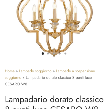
adari per camera da letto
idoio
ade a sospensione vetro
adari a gabbia
adari per ingresso
Home
»
Lampade soggiorno
»
Lampade a sospensione
soggiorno
»
Lampadario dorato classico 8 punti luce
CESARO W8
Lampadario dorato classico