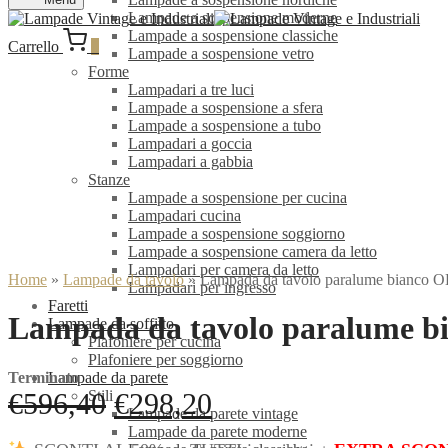
Lampade a sospensione moderne
Lampade a sospensione classiche
Carrello
0
Lampade a sospensione vetro
Forme
Lampadari a tre luci
Lampade a sospensione a sfera
Lampade a sospensione a tubo
Lampadari a goccia
Lampadari a gabbia
Stanze
Lampade a sospensione per cucina
Lampadari cucina
Lampade a sospensione soggiorno
Lampade a sospensione camera da letto
Lampadari per camera da letto
Home
»
Lampade da tavolo
»
Lampada da tavolo paralume bianco
Lampadari per ingresso
Faretti
Lampada da tavolo paralume 
Lampade da soffitto
Plafoniere per cucina
Plafoniere per soggiorno
Terminato
Lampade da parete
Il
Il
€
596,40
€
298,20
Stili
Lampade da parete vintage
prezzo
prezzo
Lampade da parete moderne