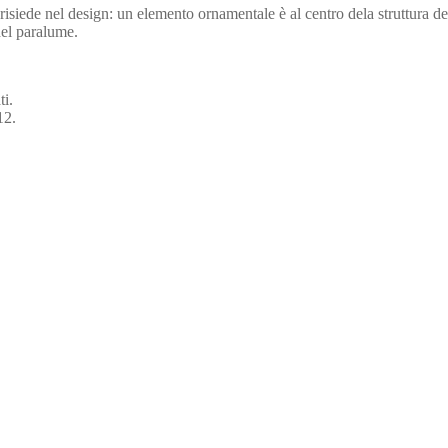
iede nel design: un elemento ornamentale è al centro dela struttura de
del paralume.
ti.
12.