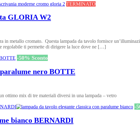
TERMINATO
mata GLORIA W2
 metallo cromato. Questa lampada da tavolo fornisce un’illuminazione e
regolabile ti permette di dirigere la luce dove ne […]
-
50
%
Sconto
 e paralume nero BOTTE
ttimo mix di tre materiali diversi in una lampada – vetro
-
5
alume bianco BERNARDI