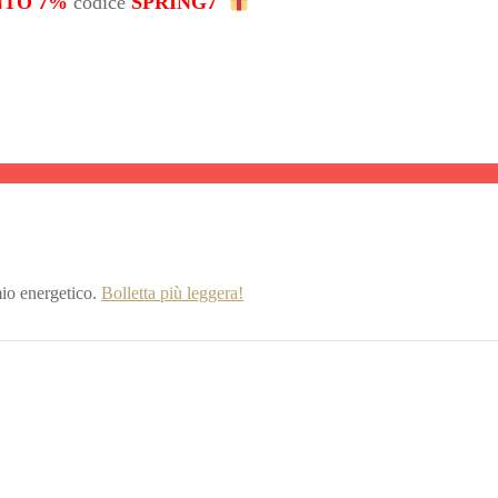
NTO 7%
codice
SPRING7
io energetico.
Bolletta più leggera!