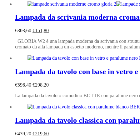
Lampada da scrivania moderna cro
Il
Il
€
303,60
€
151,80
prezzo
prezzo
GLORIA W2 è una lampada moderna da scrivania con struttura in
originale
attuale
cromato dà alla lampada un aspetto moderno, mentre il paralume 
era:
è:
€303,60.
€151,80.
Lampada da tavolo con base in vetro
Il
Il
€
596,40
€
298,20
prezzo
prezzo
La lampada da tavolo o comodino BOTTE con paralume nero un o
originale
attuale
era:
è:
€596,40.
€298,20.
Lampada da tavolo classica con par
Il
Il
€
439,20
€
219,60
prezzo
prezzo