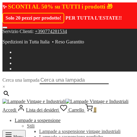
SCONTI AL 50% su TUTTI i prodotti 🎁
✨
Solo 20 pezzi per prodotto!
PER TUTTA L'ESTATE!
!
Servizio Clienti:
+390774281534
Spedizioni in Tutta Italia • Reso Garantito
Cerca una lampada
×
Accedi
Lista dei desideri
Carrello
0
Lampade a sospensione
Stili
Lampade a sospensione vintage industriali
Lampade a sospensione nordiche
Menu