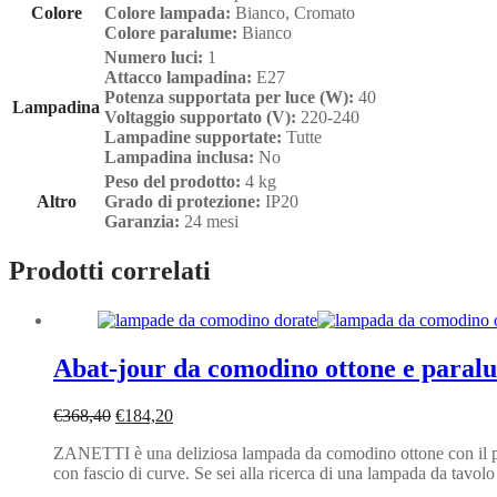
Colore
Colore lampada:
Bianco, Cromato
Colore paralume:
Bianco
Numero luci:
1
Attacco lampadina:
E27
Potenza supportata per luce (W):
40
Lampadina
Voltaggio supportato (V):
220-240
Lampadine supportate:
Tutte
Lampadina inclusa:
No
Peso del prodotto:
4 kg
Altro
Grado di protezione:
IP20
Garanzia:
24 mesi
Prodotti correlati
Abat-jour da comodino ottone e par
Il
Il
€
368,40
€
184,20
prezzo
prezzo
ZANETTI è una deliziosa lampada da comodino ottone con il para
originale
attuale
con fascio di curve. Se sei alla ricerca di una lampada da tav
era:
è:
€368,40.
€184,20.