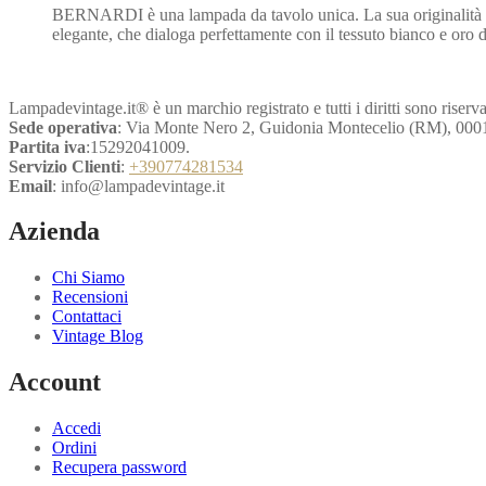
BERNARDI è una lampada da tavolo unica. La sua originalità ris
originale
attuale
elegante, che dialoga perfettamente con il tessuto bianco e oro 
era:
è:
€439,20.
€219,60.
Lampadevintage.it® è un marchio registrato e tutti i diritti sono riserva
Sede operativa
: Via Monte Nero 2, Guidonia Montecelio (RM), 000
Partita iva
:15292041009.
Servizio Clienti
:
+390774281534
Email
: info@lampadevintage.it
Azienda
Chi Siamo
Recensioni
Contattaci
Vintage Blog
Account
Accedi
Ordini
Recupera password