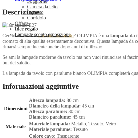
Soggiorno
Camera da letto
Descrizione
Ingresso
Corridoio
Offerte
Idee regalo
Lampade sconto esposizione
Cerchi una nuova
lampada da tavolo
? OLIMPIA è una
lampada da t
cromato di alta qualità estremamente decorativa. Questa lampada da co
rimarrà sempre lucente anche dopo anni di utilizzao.
Se ami la lampade moderne da tavolo ma non vuoi rinunciare al fascino
bui del salotto.
La lampada da tavolo con paralume bianco OLIMPIA completerà qualsias
Informazioni aggiuntive
Altezza lampada:
80 cm
Diametro della lampada:
45 cm
Dimensioni
Altezza paralume:
30 cm
Diametro paralume:
45 cm
Materiale lampada:
Metallo, Tessuto, Vetro
Materiale
Materiale paralume:
Tessuto
Colore cavo:
Trasparente