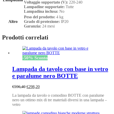
Voltaggio supportato (V):
220-240
Lampadine supportate:
Tutte
Lampadina inclusa:
No
Peso del prodotto:
4 kg
Altro
Grado di protezione:
IP20
Garanzia:
24 mesi
Prodotti correlati
-
50
%
Sconto
Lampada da tavolo con base in vetro
e paralume nero BOTTE
Il
Il
€
596,40
€
298,20
prezzo
prezzo
La lampada da tavolo o comodino BOTTE con paralume
originale
attuale
nero un ottimo mix di tre materiali diversi in una lampada –
era:
è:
vetro
€596,40.
€298,20.