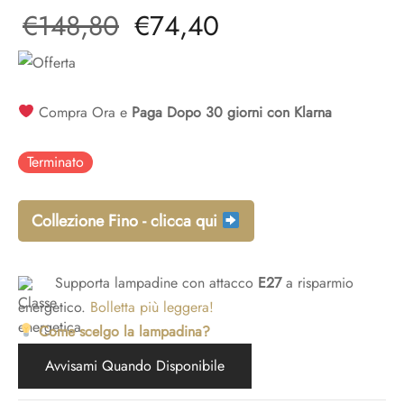
Il prezzo
Il
€
148,80
€
74,40
adari per camera da letto
idoio
ade a sospensione vetro
adari a gabbia
originale
prezzo
adari per ingresso
era:
attuale
Compra Ora e
Paga Dopo 30 giorni con Klarna
€148,80.
è:
Terminato
€74,40.
Collezione Fino - clicca qui
Supporta lampadine con attacco
E27
a risparmio
energetico.
Bolletta più leggera!
Come scelgo la lampadina?
Avvisami Quando Disponibile