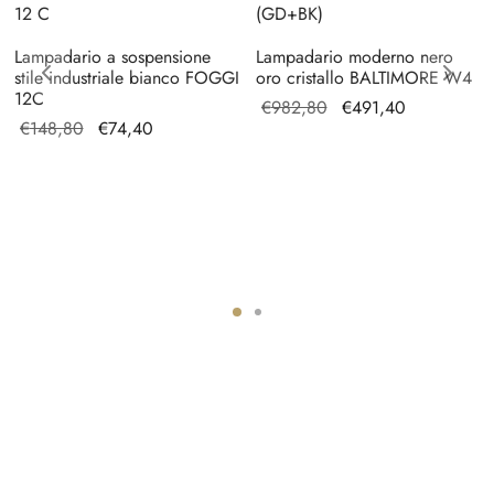
Lampadario a sospensione
Lampadario moderno nero
stile industriale bianco FOGGI
oro cristallo BALTIMORE W4
12C
Il prezzo
Il prezzo
€
982,80
€
491,40
Il prezzo
Il
€
148,80
€
74,40
originale
attuale è:
originale
prezzo
era:
€491,40.
era:
attuale
€982,80.
€148,80.
è:
€74,40.