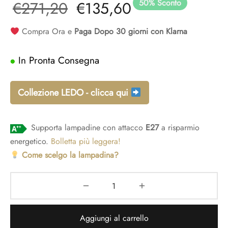
50
%
Sconto
Il prezzo
Il prezzo
€
271,20
€
135,60
adari per camera da letto
idoio
ade a sospensione vetro
adari a gabbia
originale
attuale è:
Compra Ora e
Paga Dopo 30 giorni con Klarna
adari per ingresso
era:
€135,60.
In Pronta Consegna
€271,20.
Collezione LEDO - clicca qui
Supporta lampadine con attacco
E27
a risparmio
energetico.
Bolletta più leggera!
Come scelgo la lampadina?
Aggiungi al carrello