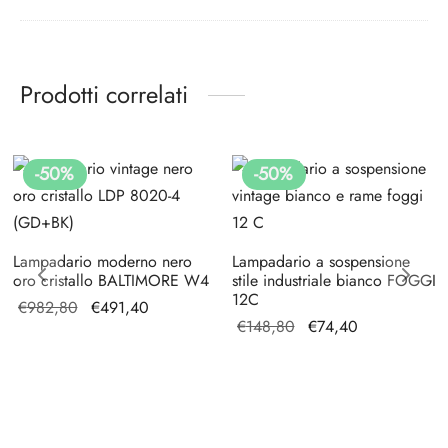
Prodotti correlati
-
50
%
-
50
%
Lampadario moderno nero
Lampadario a sospensione
oro cristallo BALTIMORE W4
stile industriale bianco FOGGI
12C
Il prezzo
Il prezzo
€
982,80
€
491,40
Il prezzo
Il
€
148,80
€
74,40
originale
attuale è:
originale
prezzo
era:
€491,40.
era:
attuale
€982,80.
€148,80.
è:
€74,40.