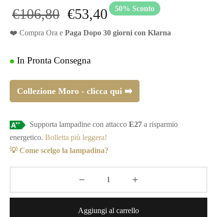
50
%
Sconto
Il prezzo
Il
€
106,80
€
53,40
❤️ Compra Ora e
Paga Dopo 30 giorni con Klarna
originale
prezzo
era:
attuale
In Pronta Consegna
€106,80.
è:
Collezione Moro - clicca qui ➡️
€53,40.
Supporta lampadine con attacco
E27
a risparmio
energetico.
Bolletta più leggera!
💡 Come scelgo la lampadina?
Aggiungi al carrello