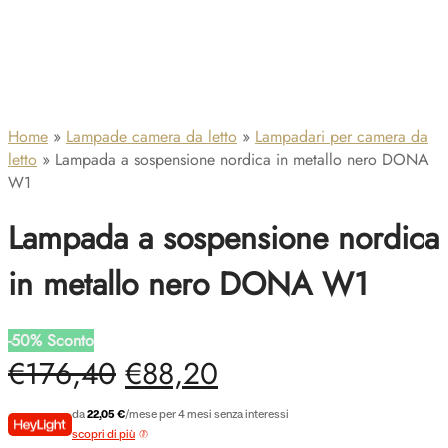
Home
»
Lampade camera da letto
»
Lampadari per camera da
letto
»
Lampada a sospensione nordica in metallo nero DONA
W1
Lampada a sospensione nordica
in metallo nero DONA W1
-
50
%
Sconto
Il
Il
€
176,40
€
88,20
prezzo
prezzo
da
22,05 €
/mese per 4 mesi senza interessi
scopri di più