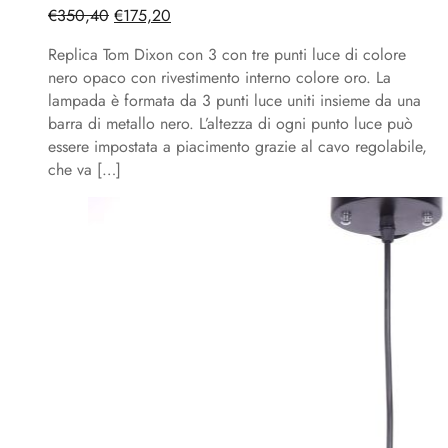
Il
Il
€
350,40
€
175,20
prezzo
prezzo
Replica Tom Dixon con 3 con tre punti luce di colore
originale
attuale
nero opaco con rivestimento interno colore oro. La
era:
è:
lampada è formata da 3 punti luce uniti insieme da una
€350,40.
€175,20.
barra di metallo nero. L’altezza di ogni punto luce può
essere impostata a piacimento grazie al cavo regolabile,
che va […]