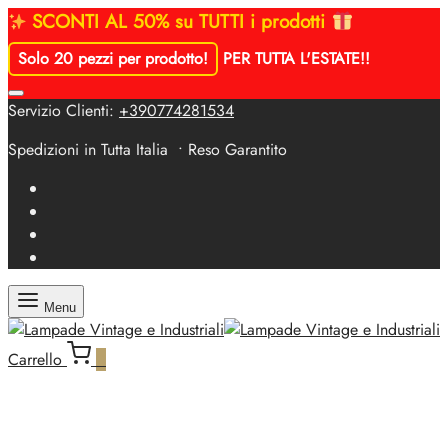
SCONTI AL 50% su TUTTI i prodotti
Solo 20 pezzi per prodotto!
PER TUTTA L'ESTATE!
!
Servizio Clienti:
+390774281534
Spedizioni in Tutta Italia • Reso Garantito
Menu
Carrello
0