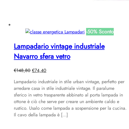
-
50
%
Sconto
Lampadario vintage industriale
Navarro sfera vetro
Il
Il
€
148,80
€
74,40
prezzo
prezzo
Lampadario industriale in stile urban vintage, perfetto per
originale
attuale
arredare casa in stile industriale vintage. Il paralume
era:
è:
sferico in vetro trasparente abbinato al porta lampada in
€148,80.
€74,40.
ottone è ciò che serve per creare un ambiente caldo e
rustico. Usalo come lampada a sospensione per la cucina.
Il cavo della lampada è […]