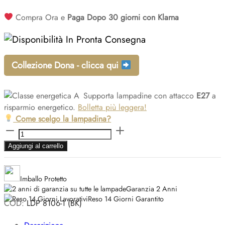
originale
attuale
Compra Ora e
Paga Dopo 30 giorni con Klarna
era:
è:
In Pronta Consegna
€176,40.
€88,20.
Collezione Dona - clicca qui
Supporta lampadine con attacco
E27
a
risparmio energetico.
Bolletta più leggera!
Come scelgo la lampadina?
Lampada
a
Aggiungi al carrello
sospensione
nordica
in
Imballo Protetto
metallo
Garanzia 2 Anni
nero
Reso 14 Giorni Garantito
COD:
LDP 8106-1 (BK)
DONA
W1