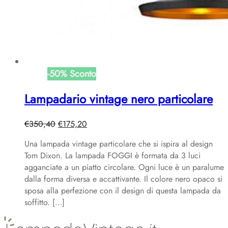
-
50
%
Sconto
Lampadario vintage nero particolare
Il
Il
€
350,40
€
175,20
prezzo
prezzo
Una lampada vintage particolare che si ispira al design
originale
attuale
Tom Dixon. La lampada FOGGI è formata da 3 luci
era:
è:
agganciate a un piatto circolare. Ogni luce è un paralume
€350,40.
€175,20.
dalla forma diversa e accattivante. Il colore nero opaco si
sposa alla perfezione con il design di questa lampada da
soffitto. […]