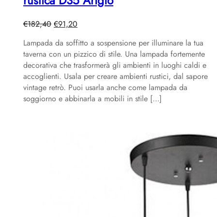
rustica D35 Arigiò
Il
Il
€
182,40
€
91,20
prezzo
prezzo
Lampada da soffitto a sospensione per illuminare la tua
originale
attuale
taverna con un pizzico di stile. Una lampada fortemente
era:
è:
decorativa che trasformerà gli ambienti in luoghi caldi e
€182,40.
€91,20.
accoglienti. Usala per creare ambienti rustici, dal sapore
vintage retrò. Puoi usarla anche come lampada da
soggiorno e abbinarla a mobili in stile […]