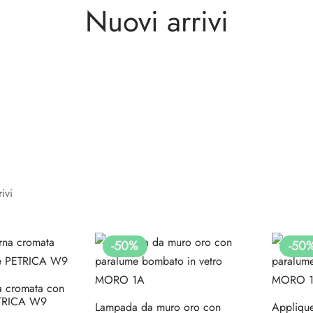
Nuovi arrivi
ivi
-
50
%
-
50
a cromata con
ETRICA W9
Lampada da muro oro con
Appliqu