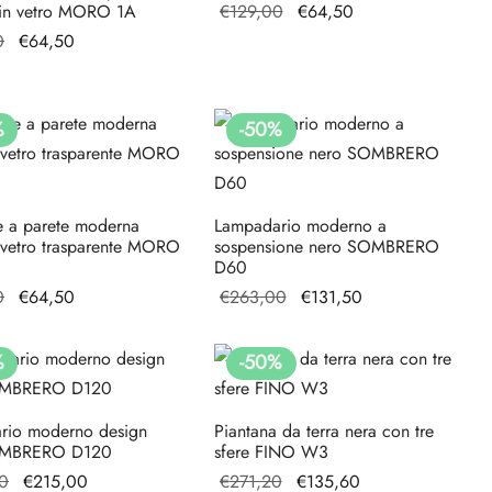
Il prezzo
Il
 in vetro MORO 1A
€
129,00
€
64,50
originale
prezzo
Il prezzo
Il
0
€
64,50
era:
attuale
originale
prezzo
€129,00.
è:
era:
attuale
€64,50.
€129,00.
è:
%
-
50
%
€64,50.
e a parete moderna
Lampadario moderno a
 vetro trasparente MORO
sospensione nero SOMBRERO
D60
Il prezzo
Il
Il prezzo
Il prezzo
0
€
64,50
€
263,00
€
131,50
originale
prezzo
originale
attuale
era:
attuale
era:
è:
%
-
50
%
€129,00.
è:
€263,00.
€131,50.
€64,50.
rio moderno design
Piantana da terra nera con tre
OMBRERO D120
sfere FINO W3
Il prezzo
Il prezzo
Il prezzo
Il prezzo
0
€
215,00
€
271,20
€
135,60