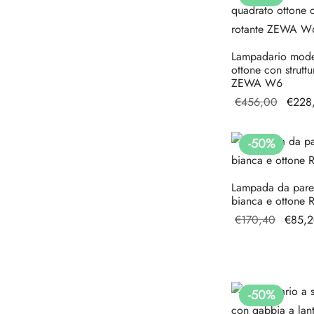
€799,
Lampadario mode
ottone con struttu
ZEWA W6
Il pre
€
456,00
€
228
origin
era:
-
50
%
€456,
Lampada da pare
bianca e otton
Il prez
€
170,40
€
85,
origina
era:
€170,
-
50
%