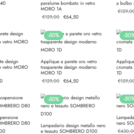
zzo
Il prezzo
,40
paralume bombato in vetro
a bulbo
MORO 1A
ale
attuale è:
€
129,0
Il prezzo
Il
€
129,00
€
64,50
€329,40.
originale
prezzo
80.
era:
attuale
-
50
%
-
50
€129,00.
è:
€64,50.
te design
Applique a parete oro vetro
Appliqu
e vetro MORO
trasparente design moderno
cromata
MORO 1D
1D
zo
Il
Il prezzo
Il
50
€
129,00
€
64,50
€
129,0
le
prezzo
originale
prezzo
attuale
era:
attuale
-
50
-
50
%
00.
è:
€129,00.
è:
€64,50.
€64,50.
spensione
Lampada
SOMBRERO D80
nero S
Lampadario design metallo nero
zzo
Il prezzo
,00
e tessuto SOMBRERO D100
€
430,0