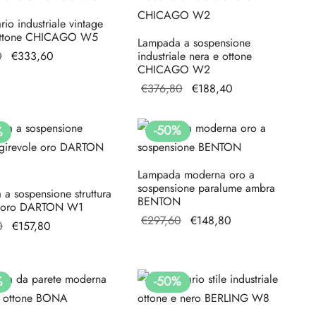
io industriale vintage
ottone CHICAGO W5
Lampada a sospensione
Il prezzo
Il prezzo
0
€
333,60
industriale nera e ottone
CHICAGO W2
originale
attuale è:
Il prezzo
Il prezzo
€
376,80
€
188,40
era:
€333,60.
originale
attuale è:
€667,20.
era:
€188,40.
-
50
%
%
€376,80.
Lampada moderna oro a
sospensione paralume ambra
a sospensione struttura
BENTON
e oro DARTON W1
Il prezzo
Il prezzo
€
297,60
€
148,80
Il prezzo
Il prezzo
0
€
157,80
originale
attuale è:
originale
attuale
era:
€148,80.
era:
è:
€297,60.
€315,60.
€157,80.
%
-
50
%