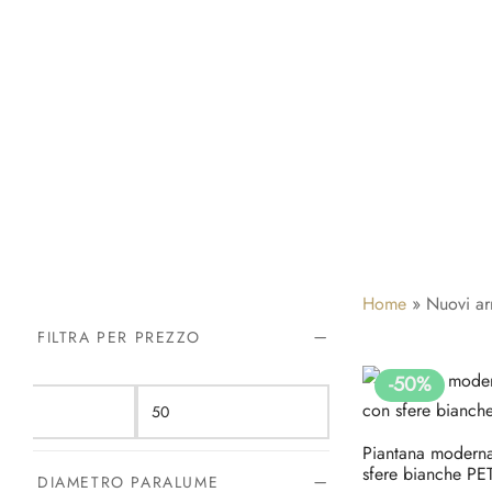
Home
»
Nuovi arr
FILTRA PER PREZZO
-
50
%
Prezzo
Prezzo
Min
Max
Piantana modern
sfere bianche P
DIAMETRO PARALUME