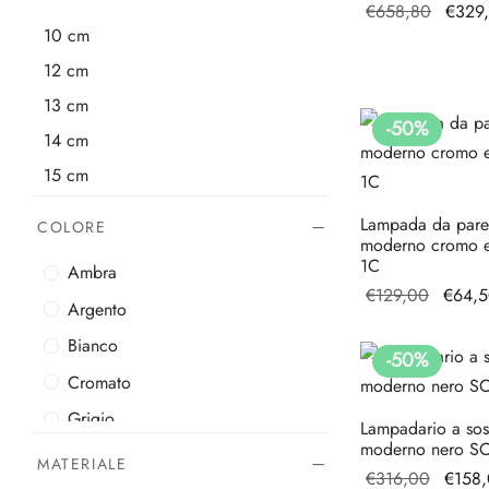
Il pre
€
658,80
€
329
10 cm
origin
era:
12 cm
€658,
13 cm
-
50
%
14 cm
15 cm
18 cm
Lampada da pare
COLORE
19 cm
moderno cromo 
1C
Ambra
20 cm
Il prez
€
129,00
€
64,
Argento
24 cm
origina
Bianco
era:
26 cm
-
50
%
€129,
Cromato
30 cm
Grigio
40 cm
Lampadario a so
moderno nero 
11,5 cm
Grigio fumo
MATERIALE
Il pre
€
316,00
€
158