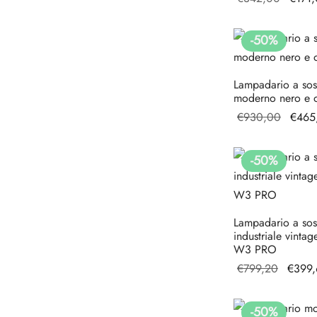
origin
era:
-
50
%
€342,
Lampadario a so
moderno nero e
Il pre
€
930,00
€
465
origin
era:
-
50
%
€930,
Lampadario a so
industriale vinta
W3 PRO
Il prez
€
799,20
€
399
origina
era:
-
50
%