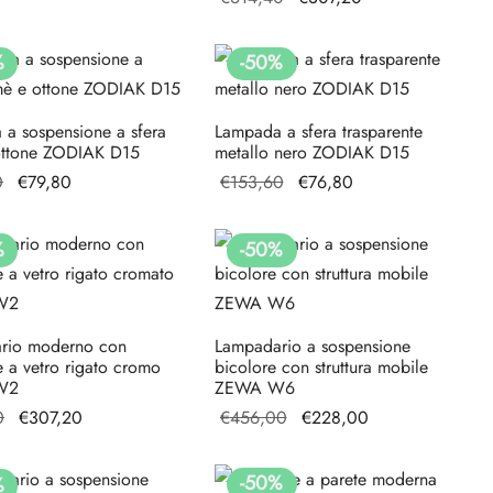
era:
€307,20.
originale
attuale è:
€614,40.
era:
€307,20.
%
-
50
%
€614,40.
a sospensione a sfera
Lampada a sfera trasparente
ottone ZODIAK D15
metallo nero ZODIAK D15
Il prezzo
Il
Il prezzo
Il
0
€
79,80
€
153,60
€
76,80
originale
prezzo
originale
prezzo
era:
attuale
era:
attuale
%
-
50
%
€159,60.
è:
€153,60.
è:
€79,80.
€76,80.
rio moderno con
Lampadario a sospensione
 a vetro rigato cromo
bicolore con struttura mobile
W2
ZEWA W6
Il prezzo
Il prezzo
Il prezzo
Il prezzo
0
€
307,20
€
456,00
€
228,00
originale
attuale è:
originale
attuale è:
era:
€307,20.
era:
€228,00.
-
50
%
%