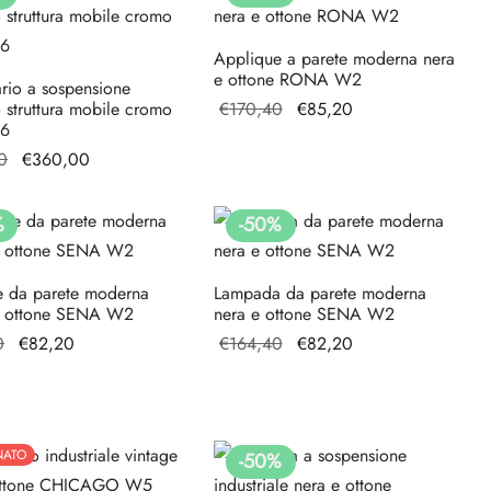
€614,40.
€456,00.
Applique a parete moderna nera
e ottone RONA W2
rio a sospensione
Il prezzo
Il
struttura mobile cromo
€
170,40
€
85,20
6
originale
prezzo
Il prezzo
Il prezzo
0
€
360,00
era:
attuale
originale
attuale è:
€170,40.
è:
era:
€360,00.
€85,20.
%
-
50
%
€720,00.
e da parete moderna
Lampada da parete moderna
e ottone SENA W2
nera e ottone SENA W2
Il prezzo
Il
Il prezzo
Il
0
€
82,20
€
164,40
€
82,20
originale
prezzo
originale
prezzo
era:
attuale
era:
attuale
€164,40.
è:
€164,40.
è:
€82,20.
€82,20.
NATO
-
50
%