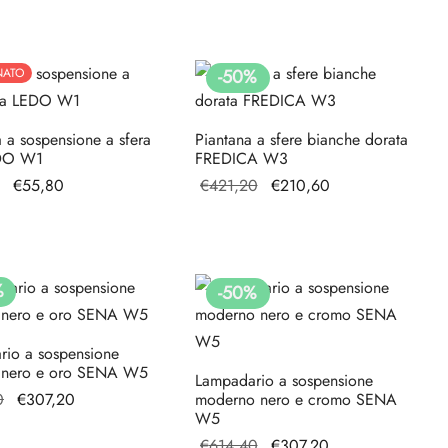
originale
attuale è:
originale
attuale è:
era:
€215,00.
era:
€135,60.
€430,00.
€271,20.
NATO
-
50
%
a sospensione a sfera
Piantana a sfere bianche dorata
EDO W1
FREDICA W3
Il prezzo
Il
Il prezzo
Il prezzo
€
55,80
€
421,20
€
210,60
originale
prezzo
originale
attuale è:
era:
attuale
era:
€210,60.
€111,60.
è:
€421,20.
€55,80.
%
-
50
%
rio a sospensione
 nero e oro SENA W5
Lampadario a sospensione
Il prezzo
Il prezzo
0
€
307,20
moderno nero e cromo SENA
W5
originale
attuale è:
Il prezzo
Il prezzo
€
614,40
€
307,20