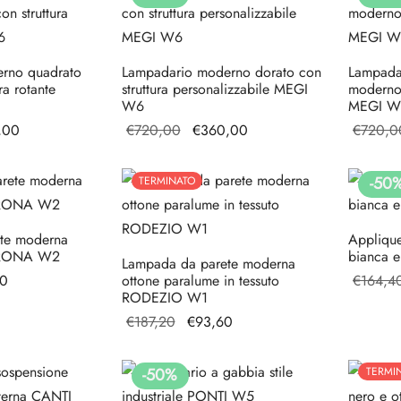
20.
rno quadrato
Lampadario moderno dorato con
Lampada
ra rotante
struttura personalizzabile MEGI
moderno 
W6
MEGI W
zzo
Il prezzo
Il prezzo
Il prezzo
,00
€
720,00
€
360,00
€
720,0
ale
attuale è:
originale
attuale è:
€228,00.
era:
€360,00.
-
50
TERMINATO
00.
€720,00.
te moderna
Appliqu
e RONA W2
bianca 
Lampada da parete moderna
zo
Il
20
ottone paralume in tessuto
€
164,4
RODEZIO W1
le
prezzo
Il prezzo
Il
€
187,20
€
93,60
attuale
originale
prezzo
40.
è:
era:
attuale
€85,20.
TERMI
-
50
%
€187,20.
è: