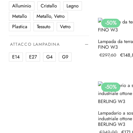
8 cm
Nero
origin
Alluminio
Cristallo
Legno
8,5 cm
Oro
era:
Metallo
Metallo, Vetro
€316,
Ottone
-
50
%
Plastica
Tessuto
Vetro
Trasparente
Lampada da terra
ATTACCO LAMPADINA
FINO W3
Il prez
€
297,60
€
148,
E14
E27
G4
G9
origina
era:
€297,6
-
50
%
Lampadario a so
industriale ottone
BERLING W3
Il pre
€
342,00
€
171