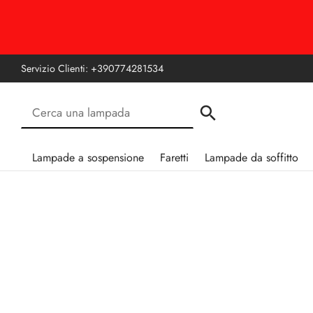
Servizio Clienti:
+390774281534
Lampade a sospensione
Faretti
Lampade da soffitto