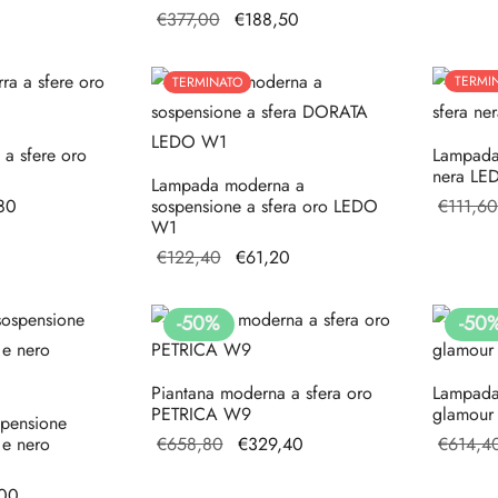
ale
attuale è:
Il prezzo
Il prezzo
€
377,00
€
188,50
€158,00.
originale
attuale è:
00.
era:
€188,50.
TERMI
TERMINATO
€377,00.
 a sfere oro
Lampada 
nera L
Lampada moderna a
zo
Il prezzo
80
sospensione a sfera oro LEDO
€
111,60
W1
le
attuale è:
Il prezzo
Il
€
122,40
€
61,20
€148,80.
originale
prezzo
0.
era:
attuale
-
50
%
-
50
€122,40.
è:
€61,20.
Piantana moderna a sfera oro
Lampada
PETRICA W9
glamour
spensione
Il prezzo
Il prezzo
 e nero
€
658,80
€
329,40
€
614,4
originale
attuale è:
zzo
Il prezzo
,00