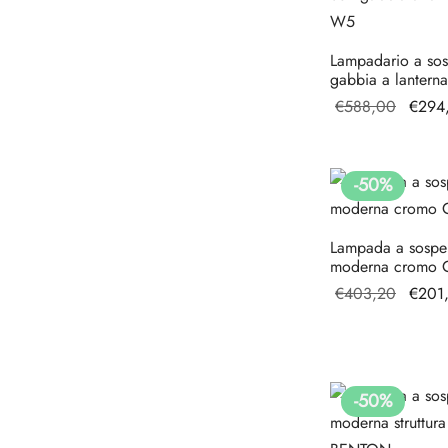
Lampadario a so
gabbia a lanter
Il pre
€
588,00
€
294
origin
era:
€588,
-
50
%
Lampada a sospe
moderna cromo
Il pre
€
403,20
€
201
origin
era:
€403,
-
50
%