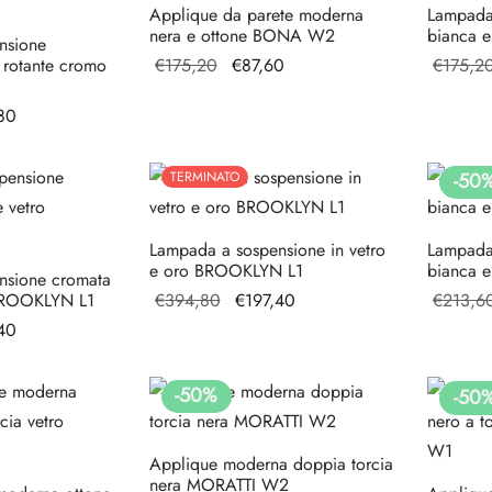
Applique da parete moderna
Lampada
nera e ottone BONA W2
bianca 
nsione
Il prezzo
Il
 rotante cromo
€
175,20
€
87,60
€
175,2
originale
prezzo
zo
Il prezzo
80
era:
attuale
le
attuale è:
€175,20.
è:
€148,80.
€87,60.
TERMINATO
-
50
0.
Lampada a sospensione in vetro
Lampada
e oro BROOKLYN L1
bianca 
nsione cromata
Il prezzo
Il prezzo
BROOKLYN L1
€
394,80
€
197,40
€
213,6
originale
attuale
zzo
Il prezzo
40
era:
è:
ale
attuale
€394,80.
€197,40.
è:
-
50
%
-
50
80.
€197,40.
Applique moderna doppia torcia
nera MORATTI W2