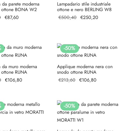
 da parete moderna
Lampadario stile industriale
e ottone BONA W2
ottone e nero BERLING W8
Il prezzo
Il
Il prezzo
Il prezzo
0
€
87,60
€
500,40
€
250,20
originale
prezzo
originale
attuale è:
era:
attuale
era:
€250,20.
€175,20.
è:
€500,40.
€87,60.
%
-
50
%
 da muro moderna
Applique moderna nera con
e ottone RUNA
snodo ottone RUNA
Il prezzo
Il prezzo
Il prezzo
Il prezzo
0
€
106,80
€
213,60
€
106,80
originale
attuale è:
originale
attuale è:
era:
€106,80.
era:
€106,80.
€213,60.
€213,60.
%
-
50
%