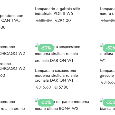
€93,60.
Lampadario a gabbia stile
Lampadar
industriale PONTI W5
nero e 
spensione con
Il prezzo
Il prezzo
na CANTI W5
€
588,00
€
294,00
€
667,2
originale
attuale è:
zzo
Il prezzo
,00
era:
€294,00.
ale
attuale è:
€588,00.
€294,00.
00.
-
50
%
-
50
nsione
 CHICAGO W2
Lampada a sospensione
Lampada 
zzo
Il prezzo
,60
moderna struttura rotante
girevol
cromata DARTON W1
ale
attuale è:
€
315,6
Il prezzo
Il prezzo
€
315,60
€
157,80
€201,60.
originale
attuale
20.
era:
è:
-
50
%
-
50
€315,60.
€157,80.