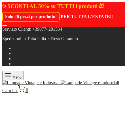
SCONTI AL 50% su TUTTI i prodotti 🎁
✨
Solo 20 pezzi per prodotto!
PER TUTTA L'ESTATE!
!
Servizio Clienti:
+390774281534
Spedizioni in Tutta Italia • Reso Garantito
Menu
Carrello
0