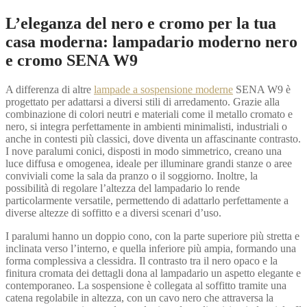
L’eleganza del nero e cromo per la tua
casa moderna: lampadario moderno nero
e cromo SENA W9
A differenza di altre
lampade a sospensione moderne
SENA W9 è
progettato per adattarsi a diversi stili di arredamento. Grazie alla
combinazione di colori neutri e materiali come il metallo cromato e
nero, si integra perfettamente in ambienti minimalisti, industriali o
anche in contesti più classici, dove diventa un affascinante contrasto.
I nove paralumi conici, disposti in modo simmetrico, creano una
luce diffusa e omogenea, ideale per illuminare grandi stanze o aree
conviviali come la sala da pranzo o il soggiorno. Inoltre, la
possibilità di regolare l’altezza del lampadario lo rende
particolarmente versatile, permettendo di adattarlo perfettamente a
diverse altezze di soffitto e a diversi scenari d’uso.
I paralumi hanno un doppio cono, con la parte superiore più stretta e
inclinata verso l’interno, e quella inferiore più ampia, formando una
forma complessiva a clessidra. Il contrasto tra il nero opaco e la
finitura cromata dei dettagli dona al lampadario un aspetto elegante e
contemporaneo. La sospensione è collegata al soffitto tramite una
catena regolabile in altezza, con un cavo nero che attraversa la