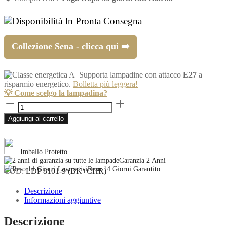
In Pronta Consegna
Collezione Sena - clicca qui ➡️
Supporta lampadine con attacco
E27
a
risparmio energetico.
Bolletta più leggera!
💡 Come scelgo la lampadina?
Lampadario
moderno
Aggiungi al carrello
nero
e
cromo
SENA
Imballo Protetto
W9
Garanzia 2 Anni
quantità
Reso 14 Giorni Garantito
COD:
LDP 8101-9 (BK+CHR)
Descrizione
Informazioni aggiuntive
Descrizione