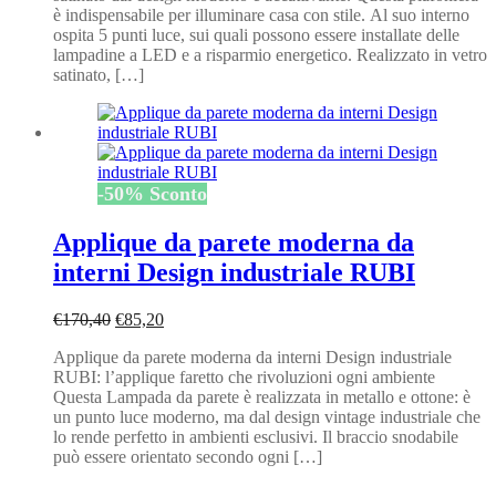
è indispensabile per illuminare casa con stile. Al suo interno
€394,80.
€197,40.
ospita 5 punti luce, sui quali possono essere installate delle
lampadine a LED e a risparmio energetico. Realizzato in vetro
satinato, […]
-
50
%
Sconto
Applique da parete moderna da
interni Design industriale RUBI
Il
Il
€
170,40
€
85,20
prezzo
prezzo
Applique da parete moderna da interni Design industriale
originale
attuale
RUBI: l’applique faretto che rivoluzioni ogni ambiente
era:
è:
Questa Lampada da parete è realizzata in metallo e ottone: è
€170,40.
€85,20.
un punto luce moderno, ma dal design vintage industriale che
lo rende perfetto in ambienti esclusivi. Il braccio snodabile
può essere orientato secondo ogni […]