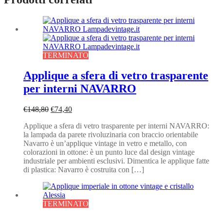
TERMINATO
Applique a sfera di vetro trasparente
per interni NAVARRO
Il
Il
€
148,80
€
74,40
prezzo
prezzo
Applique a sfera di vetro trasparente per interni NAVARRO:
originale
attuale
la lampada da parete rivoluzinaria con braccio orientabile
era:
è:
Navarro è un’applique vintage in vetro e metallo, con
€148,80.
€74,40.
colorazioni in ottone: è un punto luce dal design vintage
industriale per ambienti esclusivi. Dimentica le applique fatte
di plastica: Navarro è costruita con […]
TERMINATO