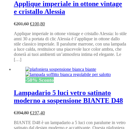
Applique imperiale in ottone vintage
e cristallo Alessia
Il
Il
€
201,60
€
100,80
prezzo
prezzo
Applique imperiale in ottone vintage e cristallo Alessia: lo stile
originale
attuale
anni 30 a portata di clic Alessia è l’applique in ottone dallo
era:
è:
stile classico imperiale. Il paralume marrone, con una lampada
€201,60.
€100,80.
a luce calda, restituisce una piacevole luce color ambra, che
donerà ai tuoi ambienti un’atmosfera intima ed elegante. Le
[…]
-
50
%
Sconto
Lampadario 5 luci vetro satinato
moderno a sospensione BIANTE D48
Il
Il
€
394,80
€
197,40
prezzo
prezzo
BIANTE D48 è un lampadario a 5 luci con paralume in vetro
originale
attuale
satinato dal design moderno e accattivante. Questa plafoniera
era:
è: