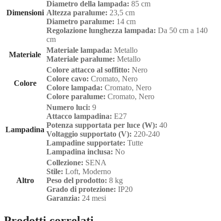
Diametro della lampada:
85 cm
Dimensioni
Altezza paralume:
23,5 cm
Diametro paralume:
14 cm
Regolazione lunghezza lampada:
Da 50 cm a 140
cm
Materiale lampada:
Metallo
Materiale
Materiale paralume:
Metallo
Colore attacco al soffitto:
Nero
Colore cavo:
Cromato, Nero
Colore
Colore lampada:
Cromato, Nero
Colore paralume:
Cromato, Nero
Numero luci:
9
Attacco lampadina:
E27
Potenza supportata per luce (W):
40
Lampadina
Voltaggio supportato (V):
220-240
Lampadine supportate:
Tutte
Lampadina inclusa:
No
Collezione:
SENA
Stile:
Loft, Moderno
Altro
Peso del prodotto:
8 kg
Grado di protezione:
IP20
Garanzia:
24 mesi
Prodotti correlati