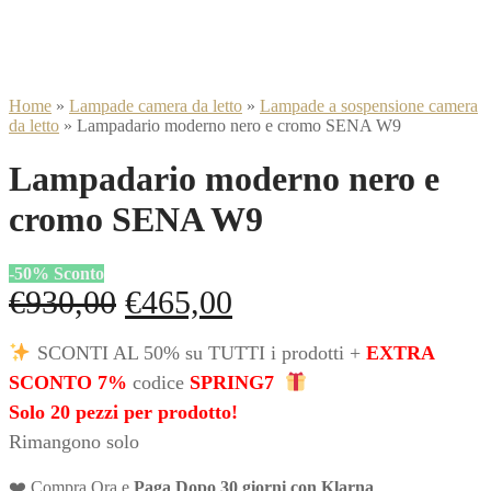
Home
»
Lampade camera da letto
»
Lampade a sospensione camera
da letto
»
Lampadario moderno nero e cromo SENA W9
Lampadario moderno nero e
cromo SENA W9
-
50
%
Sconto
Il
Il
€
930,00
€
465,00
prezzo
prezzo
SCONTI AL 50% su TUTTI i prodotti +
EXTRA
originale
attuale
SCONTO 7%
codice
SPRING7
era:
è:
Solo 20 pezzi per prodotto!
Rimangono solo
€930,00.
€465,00.
❤️ Compra Ora e
Paga Dopo 30 giorni con Klarna