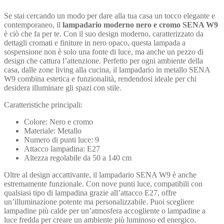
Se stai cercando un modo per dare alla tua casa un tocco elegante e
contemporaneo, il
lampadario moderno nero e cromo SENA W9
è ciò che fa per te. Con il suo design moderno, caratterizzato da
dettagli cromati e finiture in nero opaco, questa lampada a
sospensione non è solo una fonte di luce, ma anche un pezzo di
design che cattura l’attenzione. Perfetto per ogni ambiente della
casa, dalle zone living alla cucina, il lampadario in metallo SENA
W9 combina estetica e funzionalità, rendendosi ideale per chi
desidera illuminare gli spazi con stile.
Caratteristiche principali:
Colore: Nero e cromo
Materiale: Metallo
Numero di punti luce: 9
Attacco lampadina: E27
Altezza regolabile da 50 a 140 cm
Oltre al design accattivante, il lampadario SENA W9 è anche
estremamente funzionale. Con nove punti luce, compatibili con
qualsiasi tipo di lampadina grazie all’attacco E27, offre
un’illuminazione potente ma personalizzabile. Puoi scegliere
lampadine più calde per un’atmosfera accogliente o lampadine a
luce fredda per creare un ambiente più luminoso ed energico.