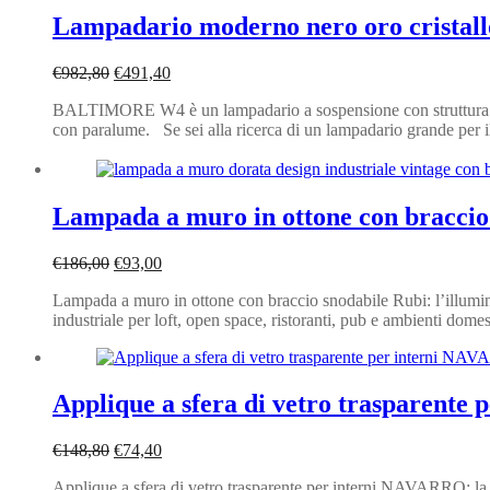
Lampadario moderno nero oro crist
Il
Il
€
982,80
€
491,40
prezzo
prezzo
BALTIMORE W4 è un lampadario a sospensione con struttura decora
originale
attuale
con paralume. Se sei alla ricerca di un lampadario grande per 
era:
è:
€982,80.
€491,40.
Lampada a muro in ottone con braccio 
Il
Il
€
186,00
€
93,00
prezzo
prezzo
Lampada a muro in ottone con braccio snodabile Rubi: l’illumina
originale
attuale
industriale per loft, open space, ristoranti, pub e ambienti dom
era:
è:
€186,00.
€93,00.
Applique a sfera di vetro trasparent
Il
Il
€
148,80
€
74,40
prezzo
prezzo
Applique a sfera di vetro trasparente per interni NAVARRO: la l
originale
attuale