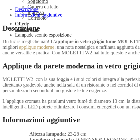
Soggiorno
quantità
Camera da letto
Descrizione
Ingresso
Informazioni aggiuntive
Corridoio
Offerte
Descrizione
Idee regalo
Lampade sconto esposizione
Du luc is megl che uan! L’
applique in vetro grigio fumè MOLETTI
migliori
applique moderne
; una nota nostalgica e raffinata aggiunta d
anche versatile e pratica. Con MOLETTI W2 hai tutto questo e anche 
Applique da parete moderna in vetro gr
MOLETTI W2 con la sua foggia e i suoi colori si integra alla perfezio
altrettanto gradevole anche nella sala di un ristorante o nei corridoi 
personalizzarla secondo il tuo gusto e le tue esigenze.
L’applique cromata ha paralumi vetro fumè di diametro 13 cm: la dist
intelligenti a LED potrete ottimizzare i consumi energetici con un r
Informazioni aggiuntive
Altezza lampada:
23-28 cm
Lunghezza lampada:
DIMENSIONI ROSONE; 35×1