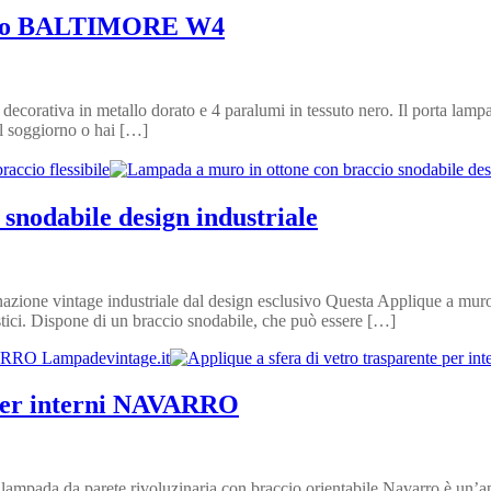
allo BALTIMORE W4
tiva in metallo dorato e 4 paralumi in tessuto nero. Il porta lampada è 
il soggiorno o hai […]
snodabile design industriale
zione vintage industriale dal design esclusivo Questa Applique a muro è
estici. Dispone di un braccio snodabile, che può essere […]
e per interni NAVARRO
ampada da parete rivoluzinaria con braccio orientabile Navarro è un’app