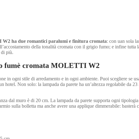
 W2 ha due romantici paralumi e finitura cromata
: con uan sola l
all’accostamento della tonalità cromata con il grigio fumo; e infine tutt
di più.
igio fumè cromata MOLETTI W2
ne in ogni stile di arredamento e in ogni ambiente. Puoi scegliere se 
di un hotel. Non solo: la lampada da parete ha un’altezza regolabile da 2
anza dal muro è di 20 cm. La lampada da parete supporta ogni tipologia
isparmio sulla bolletta ma anche avere una applique dimmerabile: baste
5 cm