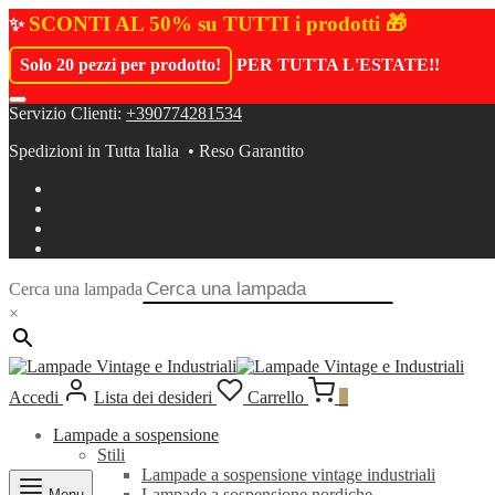
SCONTI AL 50% su TUTTI i prodotti 🎁
✨
Solo 20 pezzi per prodotto!
PER TUTTA L'ESTATE!
!
Servizio Clienti:
+390774281534
Spedizioni in Tutta Italia • Reso Garantito
Cerca una lampada
×
Accedi
Lista dei desideri
Carrello
0
Lampade a sospensione
Stili
Lampade a sospensione vintage industriali
Lampade a sospensione nordiche
Menu