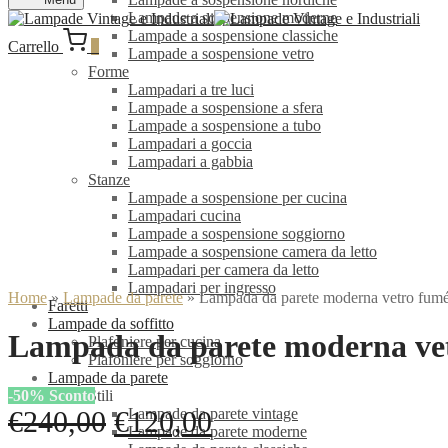
Lampade a sospensione moderne
Lampade a sospensione classiche
Carrello
0
Lampade a sospensione vetro
Forme
Lampadari a tre luci
Lampade a sospensione a sfera
Lampade a sospensione a tubo
Lampadari a goccia
Lampadari a gabbia
Stanze
Lampade a sospensione per cucina
Lampadari cucina
Lampade a sospensione soggiorno
Lampade a sospensione camera da letto
Lampadari per camera da letto
Lampadari per ingresso
Home
»
Lampade da parete
»
Lampada da parete moderna vetro f
Faretti
Lampade da soffitto
Lampada da parete moderna v
Plafoniere per cucina
Plafoniere per soggiorno
Lampade da parete
-
50
%
Sconto
Stili
Il
Il
€
240,00
€
120,00
Lampade da parete vintage
Lampade da parete moderne