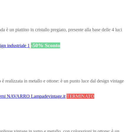
un piattino in cristallo pregiato, presente alla base delle 4 luci
-
50
%
Sconto
 realizzata in metallo e ottone: è un punto luce dal design vintage
TERMINATO
lique vintage in vetro e metallo, con colorazioni in ottone: è un