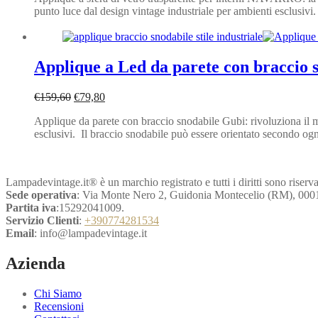
punto luce dal design vintage industriale per ambienti esclusivi.
era:
è:
€148,80.
€74,40.
Applique a Led da parete con braccio 
Il
Il
€
159,60
€
79,80
prezzo
prezzo
Applique da parete con braccio snodabile Gubi: rivoluziona il mo
originale
attuale
esclusivi. Il braccio snodabile può essere orientato secondo og
era:
è:
€159,60.
€79,80.
Lampadevintage.it® è un marchio registrato e tutti i diritti sono riserva
Sede operativa
: Via Monte Nero 2, Guidonia Montecelio (RM), 000
Partita iva
:15292041009.
Servizio Clienti
:
+390774281534
Email
: info@lampadevintage.it
Azienda
Chi Siamo
Recensioni