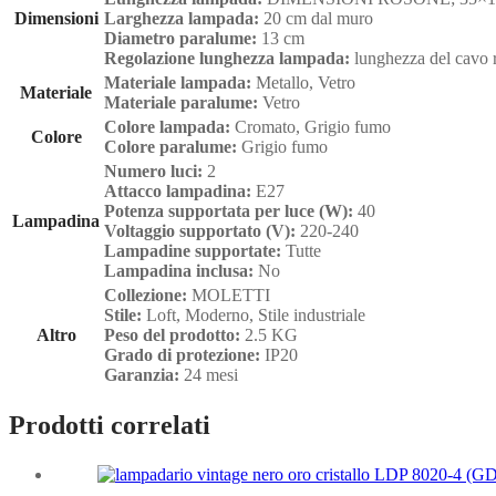
Dimensioni
Larghezza lampada:
20 cm dal muro
Diametro paralume:
13 cm
Regolazione lunghezza lampada:
lunghezza del cavo 
Materiale lampada:
Metallo, Vetro
Materiale
Materiale paralume:
Vetro
Colore lampada:
Cromato, Grigio fumo
Colore
Colore paralume:
Grigio fumo
Numero luci:
2
Attacco lampadina:
E27
Potenza supportata per luce (W):
40
Lampadina
Voltaggio supportato (V):
220-240
Lampadine supportate:
Tutte
Lampadina inclusa:
No
Collezione:
MOLETTI
Stile:
Loft, Moderno, Stile industriale
Altro
Peso del prodotto:
2.5 KG
Grado di protezione:
IP20
Garanzia:
24 mesi
Prodotti correlati