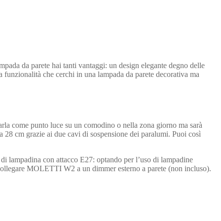
ampada da parete hai tanti vantaggi: un design elegante degno delle
a la funzionalità che cerchi in una lampada da parete decorativa ma
usarla come punto luce su un comodino o nella zona giorno ma sarà
3 a 28 cm grazie ai due cavi di sospensione dei paralumi. Puoi così
 di lampadina con attacco E27: optando per l’uso di lampadine
rà collegare MOLETTI W2 a un dimmer esterno a parete (non incluso).