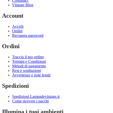
Contattaci
Vintage Blog
Account
Accedi
Ordini
Recupera password
Ordini
Traccia il tuo ordine
Termini e Condizioni
Metodi di pagamento
Resi e sostituzioni
Avvertenze e note legali
Spedizioni
Spedizioni Lampadevintage.it
Come ricevere i pacchi
Illumina i tuoi ambienti