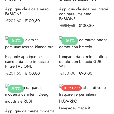
Applique classica a muro
Applique classica per interni
FABIONE
con paralume nero
FABIONE
Il prezzo
Il prezzo
€
201,60
€
100,80
Il prezzo
Il prezzo
€
201,60
€
100,80
originale
attuale è:
originale
attuale è:
era:
€100,80.
era:
€100,80.
€201,60.
-
50
%
-
50
%
€201,60.
Elegante applique per
Lampada da parete in ottone
camera da letto in tessuto
dorato con braccio GUBI
Plissé FABIONE
W1
Il prezzo
Il prezzo
Il prezzo
Il prezzo
€
201,60
€
100,80
€
180,00
€
90,00
originale
attuale è:
originale
attuale
era:
€100,80.
era:
è:
-
50
%
TERMINATO
€201,60.
€180,00.
€90,00.
Applique da parete moderna