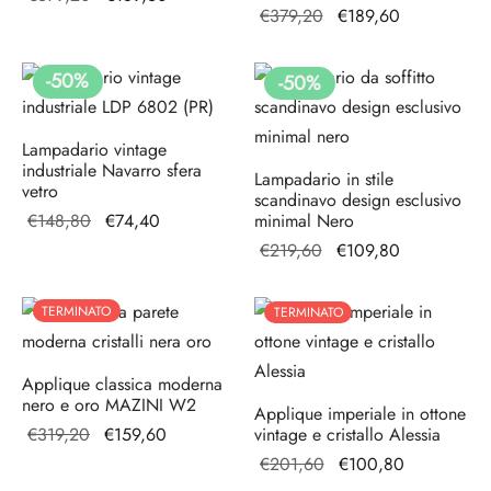
Il prezzo
Il prezzo
€
379,20
€
189,60
originale
attuale è:
originale
attuale è:
era:
€189,60.
era:
€189,60.
€379,20.
-
50
%
-
50
%
€379,20.
Lampadario vintage
industriale Navarro sfera
Lampadario in stile
vetro
scandinavo design esclusivo
Il prezzo
Il
€
148,80
€
74,40
minimal Nero
originale
prezzo
Il prezzo
Il prezzo
€
219,60
€
109,80
era:
attuale
originale
attuale è:
€148,80.
è:
era:
€109,80.
TERMINATO
TERMINATO
€74,40.
€219,60.
Applique classica moderna
nero e oro MAZINI W2
Applique imperiale in ottone
Il prezzo
Il prezzo
€
319,20
€
159,60
vintage e cristallo Alessia
originale
attuale è:
Il prezzo
Il prezzo
€
201,60
€
100,80
era:
€159,60.
originale
attuale è: