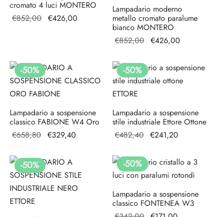
cromato 4 luci MONTERO
Lampadario moderno
Il prezzo
Il prezzo
€
852,00
€
426,00
metallo cromato paralume
bianco MONTERO
originale
attuale è:
Il prezzo
Il prezzo
€
852,00
€
426,00
era:
€426,00.
originale
attuale è:
€852,00.
era:
€426,00.
-
50
%
-
50
%
€852,00.
Lampadario a sospensione
Lampadario a sospensione
classico FABIONE W4 Oro
stile industriale Ettore Ottone
Il prezzo
Il prezzo
Il prezzo
Il prezzo
€
658,80
€
329,40
€
482,40
€
241,20
originale
attuale è:
originale
attuale è:
era:
€329,40.
era:
€241,20.
-
50
%
-
50
%
€658,80.
€482,40.
Lampadario a sospensione
classico FONTENEA W3
Il prezzo
Il prezzo
€
342,00
€
171,00