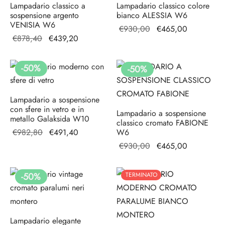
Lampadario classico a
Lampadario classico colore
sospensione argento
bianco ALESSIA W6
VENISIA W6
Il prezzo
Il prezzo
€
930,00
€
465,00
Il prezzo
Il prezzo
€
878,40
€
439,20
originale
attuale è:
originale
attuale è:
era:
€465,00.
era:
€439,20.
€930,00.
-
50
%
-
50
%
€878,40.
Lampadario a sospensione
con sfere in vetro e in
Lampadario a sospensione
metallo Galaksida W10
classico cromato FABIONE
Il prezzo
Il prezzo
€
982,80
€
491,40
W6
originale
attuale è:
Il prezzo
Il prezzo
€
930,00
€
465,00
era:
€491,40.
originale
attuale è:
€982,80.
era:
€465,00.
-
50
%
TERMINATO
€930,00.
Lampadario elegante