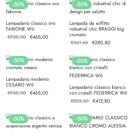
€1.246,80.
era:
€544,20
-
50
%
-
50
%
€1.088,40.
Lampadario classico oro
Lampada da soffitto
FABIONE W6
industrial chic BRAGGI big
cromato
Il prezzo
Il prezzo
€
930,00
€
465,00
Il prezzo
Il prezzo
€
561,60
€
280,80
originale
attuale è:
originale
attuale è:
era:
€465,00.
era:
€280,80.
€930,00.
-
50
%
-
50
%
€561,60.
Lampadario moderno
CESARO W5
Lampadario classico bianco
Il prezzo
Il prezzo
€
930,00
€
465,00
con cristalli FEDERRICA W6
originale
attuale è:
Il prezzo
Il prezzo
€
825,60
€
412,80
era:
€465,00.
originale
attuale è:
€930,00.
era:
€412,80.
-
50
%
-
50
%
€825,60.