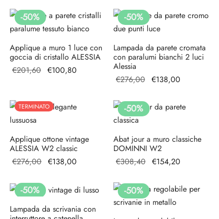
€319,20.
era:
€100,80.
-
50
%
-
50
%
€201,60.
Applique a muro 1 luce con
Lampada da parete cromata
goccia di cristallo ALESSIA
con paralumi bianchi 2 luci
Alessia
Il prezzo
Il prezzo
€
201,60
€
100,80
Il prezzo
Il prezzo
€
276,00
€
138,00
originale
attuale è:
originale
attuale è:
era:
€100,80.
era:
€138,00.
€201,60.
TERMINATO
-
50
%
€276,00.
Applique ottone vintage
Abat jour a muro classiche
ALESSIA W2 classic
DOMINNI W2
Il prezzo
Il prezzo
Il prezzo
Il prezzo
€
276,00
€
138,00
€
308,40
€
154,20
originale
attuale è:
originale
attuale è:
era:
€138,00.
era:
€154,20.
-
50
%
-
50
%
€276,00.
€308,40.
Lampada da scrivania con
interruttore a catenella