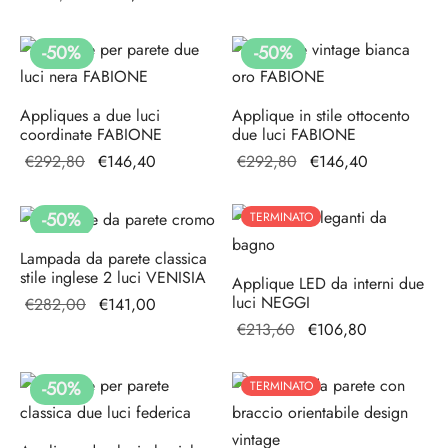
era:
€144,00.
originale
attuale è:
€288,00.
era:
€210,60.
-
50
%
-
50
%
€421,20.
Appliques a due luci
Applique in stile ottocento
coordinate FABIONE
due luci FABIONE
Il prezzo
Il prezzo
Il prezzo
Il prezzo
€
292,80
€
146,40
€
292,80
€
146,40
originale
attuale è:
originale
attuale è:
era:
€146,40.
era:
€146,40.
-
50
%
TERMINATO
€292,80.
€292,80.
Lampada da parete classica
stile inglese 2 luci VENISIA
Applique LED da interni due
luci NEGGI
Il prezzo
Il prezzo
€
282,00
€
141,00
originale
attuale è:
Il prezzo
Il prezzo
€
213,60
€
106,80
era:
€141,00.
originale
attuale è:
€282,00.
era:
€106,80.
-
50
%
TERMINATO
€213,60.