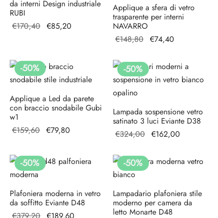
da interni Design industriale
Applique a sfera di vetro
RUBI
trasparente per interni
Il prezzo
Il
€
170,40
€
85,20
NAVARRO
originale
prezzo
Il prezzo
Il
€
148,80
€
74,40
era:
attuale
originale
prezzo
€170,40.
è:
era:
attuale
-
50
%
-
50
%
€85,20.
€148,80.
è:
€74,40.
Applique a Led da parete
con braccio snodabile Gubi
Lampada sospensione vetro
w1
satinato 3 luci Eviante D38
Il prezzo
Il
€
159,60
€
79,80
Il prezzo
Il prezzo
€
324,00
€
162,00
originale
prezzo
originale
attuale è:
era:
attuale
era:
€162,00.
-
50
%
-
50
%
€159,60.
è:
€324,00.
€79,80.
Plafoniera moderna in vetro
Lampadario plafoniera stile
da soffitto Eviante D48
moderno per camera da
letto Monarte D48
Il prezzo
Il prezzo
€
379,20
€
189,60