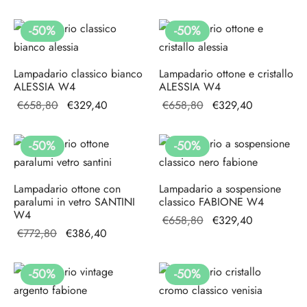
originale
attuale è:
era:
€303,00.
era:
€303,00.
€606,00.
-
50
%
-
50
%
€606,00.
Lampadario classico bianco
Lampadario ottone e cristallo
ALESSIA W4
ALESSIA W4
Il prezzo
Il prezzo
Il prezzo
Il prezzo
€
658,80
€
329,40
€
658,80
€
329,40
originale
attuale è:
originale
attuale è:
era:
€329,40.
era:
€329,40.
-
50
%
-
50
%
€658,80.
€658,80.
Lampadario ottone con
Lampadario a sospensione
paralumi in vetro SANTINI
classico FABIONE W4
W4
Il prezzo
Il prezzo
€
658,80
€
329,40
Il prezzo
Il prezzo
€
772,80
€
386,40
originale
attuale è:
originale
attuale è:
era:
€329,40.
era:
€386,40.
€658,80.
-
50
%
-
50
%
€772,80.