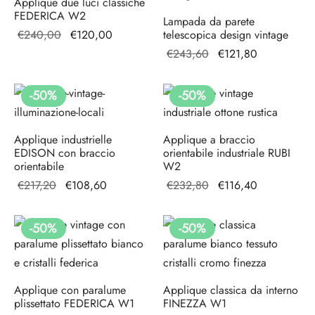
Applique due luci classiche
FEDERICA W2
Lampada da parete
Il prezzo
Il prezzo
€
240,00
€
120,00
telescopica design vintage
originale
attuale è:
Il prezzo
Il prezzo
€
243,60
€
121,80
era:
€120,00.
originale
attuale
€240,00.
era:
è:
-
50
%
-
50
%
€243,60.
€121,80.
Applique industrielle
Applique a braccio
EDISON con braccio
orientabile industriale RUBI
orientabile
W2
Il prezzo
Il prezzo
Il prezzo
Il prezzo
€
217,20
€
108,60
€
232,80
€
116,40
originale
attuale è:
originale
attuale
era:
€108,60.
era:
è:
-
50
%
-
50
%
€217,20.
€232,80.
€116,40.
Applique con paralume
Applique classica da interno
plissettato FEDERICA W1
FINEZZA W1