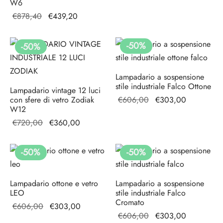
W6
originale
attuale è:
Il prezzo
Il prezzo
€
878,40
€
439,20
era:
€303,00.
originale
attuale è:
€606,00.
era:
€439,20.
-
50
%
-
50
%
€878,40.
Lampadario a sospensione
stile industriale Falco Ottone
Lampadario vintage 12 luci
Il prezzo
Il prezzo
con sfere di vetro Zodiak
€
606,00
€
303,00
W12
originale
attuale è:
Il prezzo
Il prezzo
€
720,00
€
360,00
era:
€303,00.
originale
attuale è:
€606,00.
era:
€360,00.
-
50
%
-
50
%
€720,00.
Lampadario ottone e vetro
Lampadario a sospensione
LEO
stile industriale Falco
Cromato
Il prezzo
Il prezzo
€
606,00
€
303,00
Il prezzo
Il prezzo
€
606,00
€
303,00
originale
attuale è: