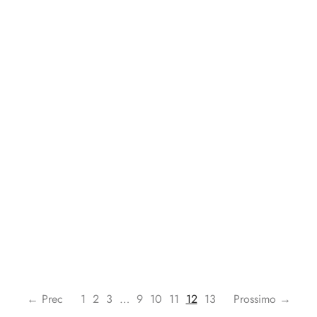
← Prec
1
2
3
…
9
10
11
12
13
Prossimo →