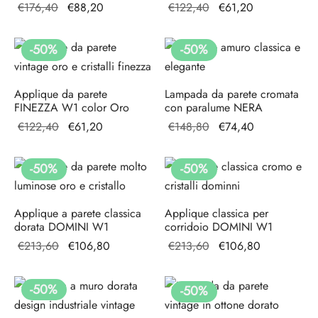
Il prezzo
Il
Il prezzo
Il
€
176,40
€
88,20
€
122,40
€
61,20
originale
prezzo
originale
prezzo
era:
attuale
era:
attuale
-
50
%
-
50
%
€176,40.
è:
€122,40.
è:
€88,20.
€61,20.
Applique da parete
Lampada da parete cromata
FINEZZA W1 color Oro
con paralume NERA
Il prezzo
Il
Il prezzo
Il
€
122,40
€
61,20
€
148,80
€
74,40
originale
prezzo
originale
prezzo
era:
attuale
era:
attuale
-
50
%
-
50
%
€122,40.
è:
€148,80.
è:
€61,20.
€74,40.
Applique a parete classica
Applique classica per
dorata DOMINI W1
corridoio DOMINI W1
Il prezzo
Il prezzo
Il prezzo
Il prezzo
€
213,60
€
106,80
€
213,60
€
106,80
originale
attuale è:
originale
attuale è:
era:
€106,80.
era:
€106,80.
-
50
%
-
50
%
€213,60.
€213,60.