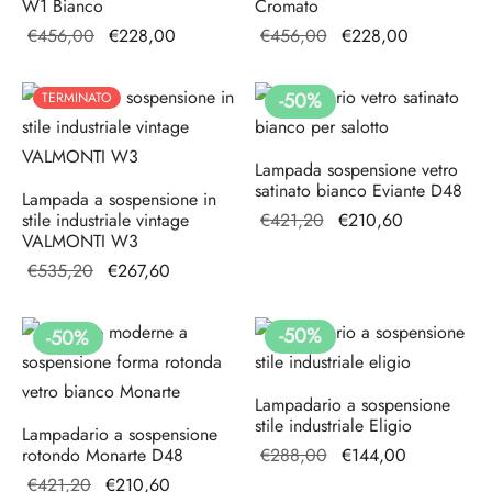
W1 Bianco
Cromato
Il prezzo
Il prezzo
Il prezzo
Il prezzo
€
456,00
€
228,00
€
456,00
€
228,00
originale
attuale è:
originale
attuale è:
era:
€228,00.
era:
€228,00.
-
50
%
TERMINATO
€456,00.
€456,00.
Lampada sospensione vetro
satinato bianco Eviante D48
Lampada a sospensione in
Il prezzo
Il prezzo
stile industriale vintage
€
421,20
€
210,60
VALMONTI W3
originale
attuale è:
Il prezzo
Il prezzo
€
535,20
€
267,60
era:
€210,60.
originale
attuale è:
€421,20.
era:
€267,60.
-
50
%
-
50
%
€535,20.
Lampadario a sospensione
stile industriale Eligio
Lampadario a sospensione
Il prezzo
Il prezzo
rotondo Monarte D48
€
288,00
€
144,00
originale
attuale è:
Il prezzo
Il prezzo
€
421,20
€
210,60