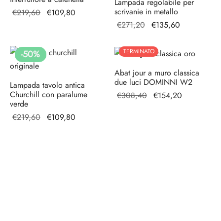
Lampada regolabile per
scrivanie in metallo
Il prezzo
Il prezzo
€
219,60
€
109,80
originale
attuale è:
Il prezzo
Il prezzo
€
271,20
€
135,60
era:
€109,80.
originale
attuale è:
€219,60.
era:
€135,60.
TERMINATO
-
50
%
€271,20.
Abat jour a muro classica
due luci DOMINNI W2
Lampada tavolo antica
Churchill con paralume
Il prezzo
Il prezzo
€
308,40
€
154,20
verde
originale
attuale è:
Il prezzo
Il prezzo
€
219,60
€
109,80
era:
€154,20.
originale
attuale è:
€308,40.
era:
€109,80.
€219,60.