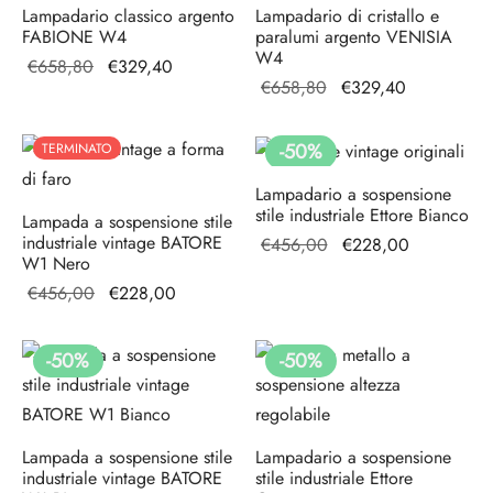
Lampadario classico argento
Lampadario di cristallo e
FABIONE W4
paralumi argento VENISIA
W4
Il prezzo
Il prezzo
€
658,80
€
329,40
Il prezzo
Il prezzo
€
658,80
€
329,40
originale
attuale è:
originale
attuale è:
era:
€329,40.
era:
€329,40.
€658,80.
-
50
%
TERMINATO
€658,80.
Lampadario a sospensione
stile industriale Ettore Bianco
Lampada a sospensione stile
industriale vintage BATORE
Il prezzo
Il prezzo
€
456,00
€
228,00
W1 Nero
originale
attuale è:
Il prezzo
Il prezzo
€
456,00
€
228,00
era:
€228,00.
originale
attuale è:
€456,00.
era:
€228,00.
-
50
%
-
50
%
€456,00.
Lampada a sospensione stile
Lampadario a sospensione
industriale vintage BATORE
stile industriale Ettore