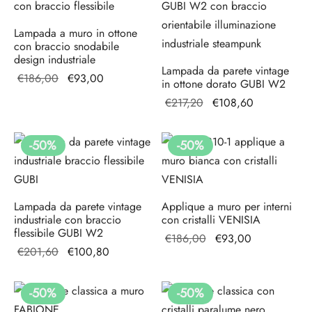
Lampada a muro in ottone
con braccio snodabile
design industriale
Lampada da parete vintage
Il prezzo
Il
€
186,00
€
93,00
in ottone dorato GUBI W2
originale
prezzo
Il prezzo
Il prezzo
€
217,20
€
108,60
era:
attuale
originale
attuale è:
€186,00.
è:
era:
€108,60.
-
50
%
-
50
%
€93,00.
€217,20.
Lampada da parete vintage
Applique a muro per interni
industriale con braccio
con cristalli VENISIA
flessibile GUBI W2
Il prezzo
Il
€
186,00
€
93,00
Il prezzo
Il prezzo
€
201,60
€
100,80
originale
prezzo
originale
attuale è:
era:
attuale
era:
€100,80.
€186,00.
è:
-
50
%
-
50
%
€201,60.
€93,00.