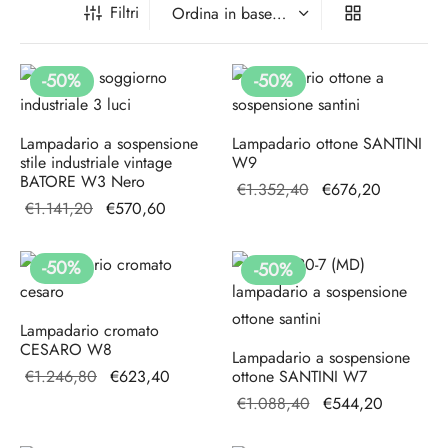
Filtri
adari per camera da letto
idoio
ade a sospensione vetro
adari a gabbia
adari per ingresso
-
50
%
-
50
%
Lampadario a sospensione
Lampadario ottone SANTINI
stile industriale vintage
W9
BATORE W3 Nero
Il prezzo
Il prezzo
€
1.352,40
€
676,20
Il prezzo
Il prezzo
€
1.141,20
€
570,60
originale
attuale è:
originale
attuale è:
era:
€676,20.
era:
€570,60.
€1.352,40.
-
50
%
-
50
%
€1.141,20.
Lampadario cromato
CESARO W8
Lampadario a sospensione
Il prezzo
Il prezzo
€
1.246,80
€
623,40
ottone SANTINI W7
originale
attuale è:
Il prezzo
Il prezzo
€
1.088,40
€
544,20
era:
€623,40.
originale
attuale è: