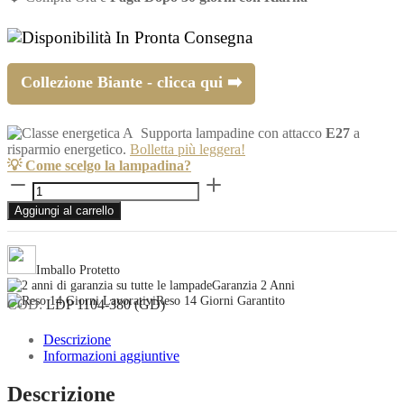
In Pronta Consegna
Collezione Biante - clicca qui ➡️
Supporta lampadine con attacco
E27
a
risparmio energetico.
Bolletta più leggera!
💡 Come scelgo la lampadina?
Plafoniera
bianca
Aggiungi al carrello
e
oro
a
sospensione
Imballo Protetto
BIANTE
Garanzia 2 Anni
D38
Reso 14 Giorni Garantito
COD:
LDP 1104-380 (GD)
quantità
Descrizione
Informazioni aggiuntive
Descrizione