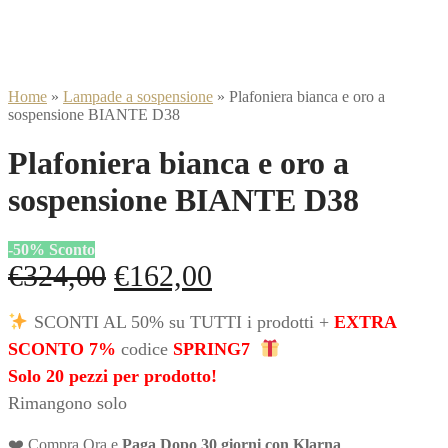
Home
»
Lampade a sospensione
»
Plafoniera bianca e oro a
sospensione BIANTE D38
Plafoniera bianca e oro a
sospensione BIANTE D38
-
50
%
Sconto
Il
Il
€
324,00
€
162,00
prezzo
prezzo
SCONTI AL 50% su TUTTI i prodotti +
EXTRA
originale
attuale
SCONTO 7%
codice
SPRING7
era:
è:
Solo 20 pezzi per prodotto!
Rimangono solo
€324,00.
€162,00.
❤️ Compra Ora e
Paga Dopo 30 giorni con Klarna