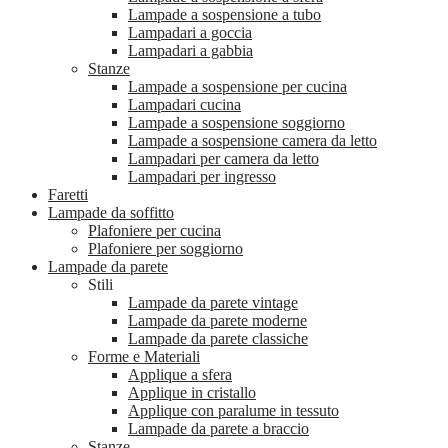
Lampade a sospensione a tubo
Lampadari a goccia
Lampadari a gabbia
Stanze
Lampade a sospensione per cucina
Lampadari cucina
Lampade a sospensione soggiorno
Lampade a sospensione camera da letto
Lampadari per camera da letto
Lampadari per ingresso
Faretti
Lampade da soffitto
Plafoniere per cucina
Plafoniere per soggiorno
Lampade da parete
Stili
Lampade da parete vintage
Lampade da parete moderne
Lampade da parete classiche
Forme e Materiali
Applique a sfera
Applique in cristallo
Applique con paralume in tessuto
Lampade da parete a braccio
Stanze