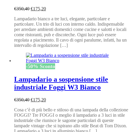
Il
Il
€
350,40
€
175,20
prezzo
prezzo
Lampadario bianco a tre luci, elegante, particolare e
originale
attuale
particolare. Un trio di luci con interno caldo. Indispensabile
era:
è:
per arredare ambienti domestici come cucine e salotti e locali
€350,40.
€175,20.
come ristoranti, pub e discoteche. Ogni luce può essere
regolata a piacimento. Il cavo di ogni paralume, infatti, ha un
intervallo di regolazione […]
-
50
%
Sconto
Lampadario a sospensione stile
industriale Foggi W3 Bianco
Il
Il
€
350,40
€
175,20
prezzo
prezzo
Cosa c’è di più bello e stiloso di una lampada della collezione
originale
attuale
FOGGI? Tre FOGGI o meglio il lampadario a 3 luci in stile
era:
è:
industriale che riunisce le sagome particolari di queste
€350,40.
€175,20.
lampade vintage che si ispirano allo stile Beat di Tom Dixon.
Lampadario a 3 luci in alluminio bianco […]