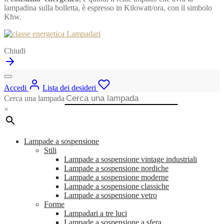
lampadina sulla bolletta, è espresso in Kilowatt/ora, con il simbolo
Khw.
Chiudi
Accedi
Lista dei desideri
Cerca una lampada
×
Lampade a sospensione
Stili
Lampade a sospensione vintage industriali
Lampade a sospensione nordiche
Lampade a sospensione moderne
Lampade a sospensione classiche
Lampade a sospensione vetro
Forme
Lampadari a tre luci
Lampade a sospensione a sfera