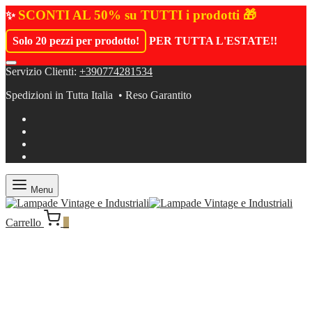
SCONTI AL 50% su TUTTI i prodotti 🎁
✨
Solo 20 pezzi per prodotto!
PER TUTTA L'ESTATE!
!
Servizio Clienti:
+390774281534
Spedizioni in Tutta Italia • Reso Garantito
Menu
Carrello
0