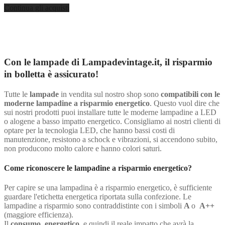
Continua gli acquisti
Con le lampade di Lampadevintage.it, il risparmio
in bolletta è assicurato!
Tutte le
lampade
in vendita sul nostro shop sono
compatibili con le
moderne lampadine a risparmio energetico
. Questo vuol dire che
sui nostri prodotti puoi installare tutte le moderne lampadine a LED
o alogene a basso impatto energetico. Consigliamo ai nostri clienti di
optare per la tecnologia LED, che hanno bassi costi di
manutenzione, resistono a schock e vibrazioni, si accendono subito,
non producono molto calore e hanno colori saturi.
Come riconoscere le lampadine a risparmio energetico?
Per capire se una lampadina è a risparmio energetico, è sufficiente
guardare l'etichetta energetica riportata sulla confezione. Le
lampadine a risparmio sono contraddistinte con i simboli
A
o
A++
(maggiore efficienza).
Il
consumo energetico
, e quindi il reale impatto che avrà la