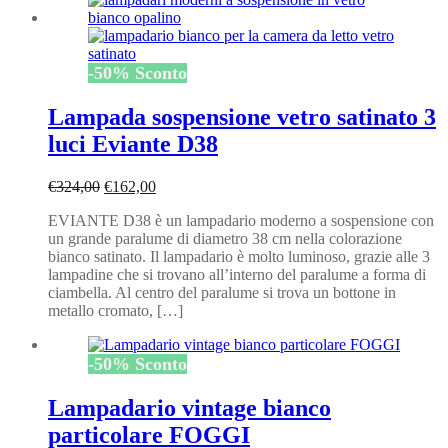
-
50
%
Sconto
Lampada sospensione vetro satinato 3
luci Eviante D38
Il
Il
€
324,00
€
162,00
prezzo
prezzo
EVIANTE D38 è un lampadario moderno a sospensione con
originale
attuale
un grande paralume di diametro 38 cm nella colorazione
era:
è:
bianco satinato. Il lampadario è molto luminoso, grazie alle 3
€324,00.
€162,00.
lampadine che si trovano all’interno del paralume a forma di
ciambella. Al centro del paralume si trova un bottone in
metallo cromato, […]
-
50
%
Sconto
Lampadario vintage bianco
particolare FOGGI