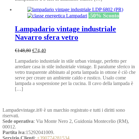
-
50
%
Sconto
Lampadario vintage industriale
Navarro sfera vetro
Il
Il
€
148,80
€
74,40
prezzo
prezzo
Lampadario industriale in stile urban vintage, perfetto per
originale
attuale
arredare casa in stile industriale vintage. Il paralume sferico in
era:
è:
vetro trasparente abbinato al porta lampada in ottone è ciò che
€148,80.
€74,40.
serve per creare un ambiente caldo e rustico. Usalo come
lampada a sospensione per la cucina. Il cavo della lampada è
[…]
Lampadevintage.it® è un marchio registrato e tutti i diritti sono
riservati.
Sede operativa
: Via Monte Nero 2, Guidonia Montecelio (RM),
00012.
Partita iva
:15292041009.
Servizio Clienti
:
+390774281534