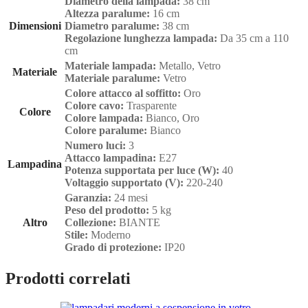
Diametro della lampada:
38 cm
Altezza paralume:
16 cm
Dimensioni
Diametro paralume:
38 cm
Regolazione lunghezza lampada:
Da 35 cm a 110
cm
Materiale lampada:
Metallo, Vetro
Materiale
Materiale paralume:
Vetro
Colore attacco al soffitto:
Oro
Colore cavo:
Trasparente
Colore
Colore lampada:
Bianco, Oro
Colore paralume:
Bianco
Numero luci:
3
Attacco lampadina:
E27
Lampadina
Potenza supportata per luce (W):
40
Voltaggio supportato (V):
220-240
Garanzia:
24 mesi
Peso del prodotto:
5 kg
Altro
Collezione:
BIANTE
Stile:
Moderno
Grado di protezione:
IP20
Prodotti correlati