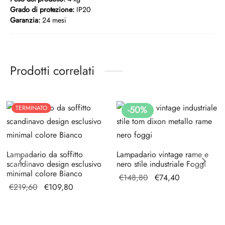
Grado di protezione:
IP20
Garanzia:
24 mesi
Prodotti correlati
TERMINATO
-
50
%
Lampadario da soffitto
Lampadario vintage rame e
scandinavo design esclusivo
nero stile industriale Foggi
minimal colore Bianco
Il prezzo
Il
€
148,80
€
74,40
Il prezzo
Il prezzo
€
219,60
€
109,80
originale
prezzo
originale
attuale è:
era:
attuale
era:
€109,80.
€148,80.
è:
€219,60.