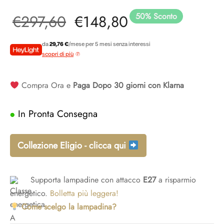
adari per camera da letto
idoio
50
%
Sconto
Il prezzo
Il prezzo
€
297,60
€
148,80
ade a sospensione vetro
adari a gabbia
adari per ingresso
originale
attuale è:
da
29,76 €
/mese per 5 mesi senza interessi
scopri di più
era:
€148,80.
Compra Ora e
Paga Dopo 30 giorni con Klarna
€297,60.
In Pronta Consegna
Collezione Eligio - clicca qui
Supporta lampadine con attacco
E27
a risparmio
energetico.
Bolletta più leggera!
Come scelgo la lampadina?