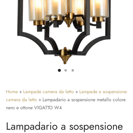
adari per camera da letto
idoio
ade a sospensione vetro
adari a gabbia
adari per ingresso
Home
»
Lampade camera da letto
»
Lampade a sospensione
camera da letto
»
Lampadario a sospensione metallo colore
nero e ottone VIGATTO W4
Lampadario a sospensione