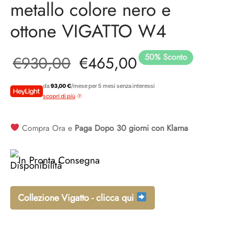
metallo colore nero e
ottone VIGATTO W4
50
%
Sconto
Il prezzo
Il prezzo
€
930,00
€
465,00
originale
attuale è:
da
93,00 €
/mese per 5 mesi senza interessi
scopri di più
era:
€465,00.
Compra Ora e
Paga Dopo 30 giorni con Klarna
€930,00.
In Pronta Consegna
Collezione Vigatto - clicca qui