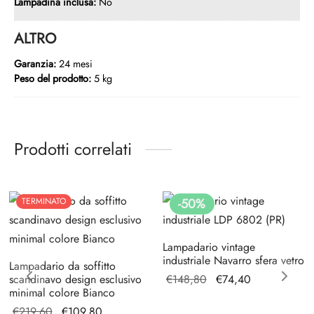
Lampadina inclusa:
No
ALTRO
Garanzia:
24 mesi
Peso del prodotto:
5 kg
Prodotti correlati
-
50
%
TERMINATO
Lampadario vintage
industriale Navarro sfera vetro
Lampadario da soffitto
Il prezzo
Il
scandinavo design esclusivo
€
148,80
€
74,40
minimal colore Bianco
originale
prezzo
Il prezzo
Il prezzo
€
219,60
€
109,80
era:
attuale