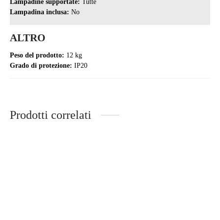
Lampadine supportate:
Tutte
Lampadina inclusa:
No
ALTRO
Peso del prodotto:
12 kg
Grado di protezione:
IP20
Prodotti correlati
-
%
-
%
Lampadario cristalli oro e nero
Lampadario vintage nero
MAZINI D50
particolare