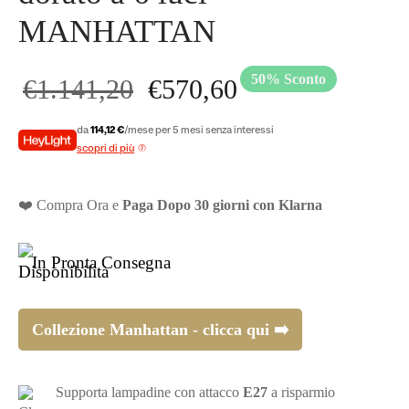
MANHATTAN
50
%
Sconto
Il prezzo
Il prezzo
€
1.141,20
€
570,60
originale
attuale
da
114,12 €
/mese per 5 mesi senza interessi
scopri di più
era:
è:
❤️ Compra Ora e
Paga Dopo 30 giorni con Klarna
€1.141,20.
€570,60.
In Pronta Consegna
Collezione Manhattan - clicca qui ➡️
Supporta lampadine con attacco
E27
a risparmio