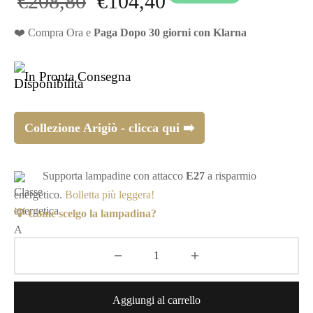
Il prezzo
Il prezzo
€
208,80
€
104,40
originale
attuale
❤️ Compra Ora e
Paga Dopo 30 giorni con Klarna
era:
è:
In Pronta Consegna
€208,80.
€104,40.
Collezione Arigiò - clicca qui ➡️
Supporta lampadine con attacco
E27
a risparmio
energetico.
Bolletta più leggera!
💡 Come scelgo la lampadina?
Aggiungi al carrello