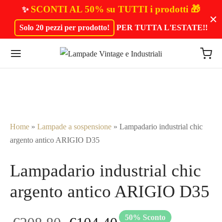
SCONTI AL 50% su TUTTI i prodotti 🎁
✨
Solo 20 pezzi per prodotto!
PER TUTTA L'ESTATE!
!
Home
»
Lampade a sospensione
»
Lampadario industrial chic
argento antico ARIGIO D35
Lampadario industrial chic
argento antico ARIGIO D35
50
%
Sconto