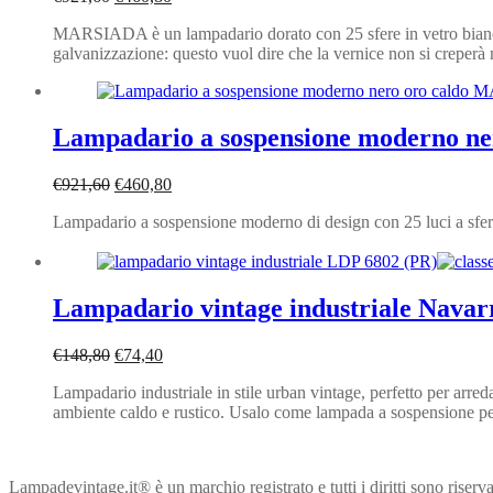
prezzo
prezzo
MARSIADA è un lampadario dorato con 25 sfere in vetro bianco. 
originale
attuale
galvanizzazione: questo vuol dire che la vernice non si creperà 
era:
è:
€921,60.
€460,80.
Lampadario a sospensione moderno 
Il
Il
€
921,60
€
460,80
prezzo
prezzo
Lampadario a sospensione moderno di design con 25 luci a sfera 
originale
attuale
era:
è:
€921,60.
€460,80.
Lampadario vintage industriale Navarr
Il
Il
€
148,80
€
74,40
prezzo
prezzo
Lampadario industriale in stile urban vintage, perfetto per arreda
originale
attuale
ambiente caldo e rustico. Usalo come lampada a sospensione per
era:
è:
€148,80.
€74,40.
Lampadevintage.it® è un marchio registrato e tutti i diritti sono riserva