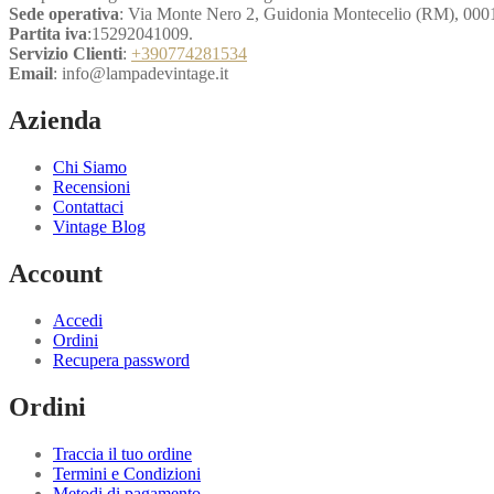
Sede operativa
: Via Monte Nero 2, Guidonia Montecelio (RM), 000
Partita iva
:15292041009.
Servizio Clienti
:
+390774281534
Email
: info@lampadevintage.it
Azienda
Chi Siamo
Recensioni
Contattaci
Vintage Blog
Account
Accedi
Ordini
Recupera password
Ordini
Traccia il tuo ordine
Termini e Condizioni
Metodi di pagamento