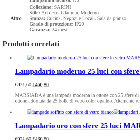
Lampadina inclusa:
No
Collezione:
SARINI
Stile:
Art deco, Glamour, Moderno
Altro
Stanza:
Cucina, Negozi e Locali, Sala da pranzo
Grado di protezione:
IP20
Garanzia:
24 mesi
Prodotti correlati
Lampadario moderno 25 luci con sfe
Il
Il
€
921,60
€
460,80
prezzo
prezzo
MARSIADA è una lampada moderna in ottone con 25 sfere di vetro
originale
attuale
ottone adornata da 25 bolle di vetro color opalino. Altamente r
era:
è:
€921,60.
€460,80.
Lampadario oro con sfere 25 luci M
Il
Il
€
921,60
€
460,80