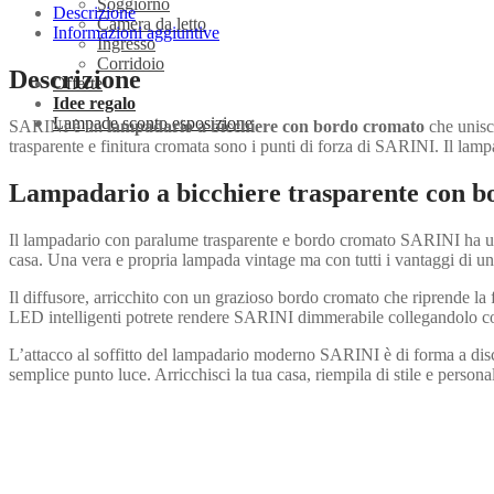
Soggiorno
Descrizione
Camera da letto
Informazioni aggiuntive
Ingresso
Corridoio
Descrizione
Offerte
Idee regalo
Lampade sconto esposizione
SARINI è un
lampadario a bicchiere con bordo cromato
che unisce
trasparente e finitura cromata sono i punti di forza di SARINI. Il lamp
Lampadario a bicchiere trasparente con 
Il lampadario con paralume trasparente e bordo cromato SARINI ha un’
casa. Una vera e propria lampada vintage ma con tutti i vantaggi di un
Il diffusore, arricchito con un grazioso bordo cromato che riprende la 
LED intelligenti potrete rendere SARINI dimmerabile collegandolo con
L’attacco al soffitto del lampadario moderno SARINI è di forma a disco
semplice punto luce. Arricchisci la tua casa, riempila di stile e perso