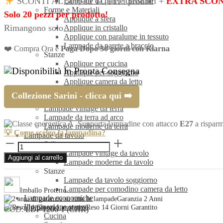
SCONTI AL 50% su TUTTI i prodotti +
EXTRA SCO
Lampade da parete classiche
originale
attuale
Forme e Materiali
Solo 20 pezzi per prodotto!
Applique a sfera
era:
è:
Rimangono solo
Applique in cristallo
Applique con paralume in tessuto
€315,60.
€157,80.
Lampade da parete a braccio
❤️ Compra Ora e
Paga Dopo 30 giorni con Klarna
Stanze
Applique per cucina
In Pronta Consegna
Applique per soggiorno
Applique camera da letto
Applique per ingresso
Collezione Sarini - clicca qui ➡️
Lampade da terra
Lampade vintage da terra
Lampade da terra ad arco
Supporta lampadine con attacco
E27
a risparm
Lampade moderne da terra
💡 Come scelgo la lampadina?
Lampade da tavolo
Lampadario
Stili
cromato
Lampade vintage da tavolo
Aggiungi al carrello
a
Lampade moderne da tavolo
bicchiere
Stanze
SARINI
Lampade da tavolo soggiorno
quantità
Lampade per comodino camera da letto
Imballo Protetto
Lampade economiche
Garanzia 2 Anni
Illuminazione stanze
Reso 14 Giorni Garantito
COD:
LDP 1206-1 (CHR)
Cucina