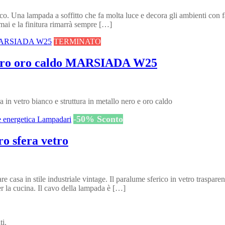
Una lampada a soffitto che fa molta luce e decora gli ambienti con fas
mai e la finitura rimarrà sempre […]
TERMINATO
nero oro caldo MARSIADA W25
in vetro bianco e struttura in metallo nero e oro caldo
-
50
%
Sconto
o sfera vetro
re casa in stile industriale vintage. Il paralume sferico in vetro traspar
 la cucina. Il cavo della lampada è […]
ti.