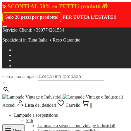
SCONTI AL 50% su TUTTI i prodotti 🎁
✨
Solo 20 pezzi per prodotto!
PER TUTTA L'ESTATE!
!
Servizio Clienti:
+390774281534
Spedizioni in Tutta Italia • Reso Garantito
Cerca una lampada
×
Accedi
Lista dei desideri
Carrello
0
Lampade a sospensione
Stili
Lampade a sospensione vintage industriali
Lampade a sospensione nordiche
Menu