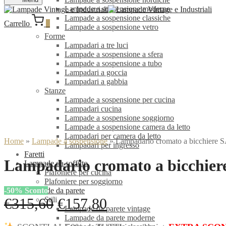
Lampade a sospensione moderne
Lampade a sospensione classiche
Carrello
0
Lampade a sospensione vetro
Forme
Lampadari a tre luci
Lampade a sospensione a sfera
Lampade a sospensione a tubo
Lampadari a goccia
Lampadari a gabbia
Stanze
Lampade a sospensione per cucina
Lampadari cucina
Lampade a sospensione soggiorno
Lampade a sospensione camera da letto
Lampadari per camera da letto
Home
»
Lampade a sospensione
»
Lampadario cromato a bicchiere 
Lampadari per ingresso
Faretti
Lampadario cromato a bicchie
Lampade da soffitto
Plafoniere per cucina
Plafoniere per soggiorno
-
50
%
Sconto
Lampade da parete
Il
Il
€
315,60
€
157,80
Stili
Lampade da parete vintage
prezzo
prezzo
Lampade da parete moderne