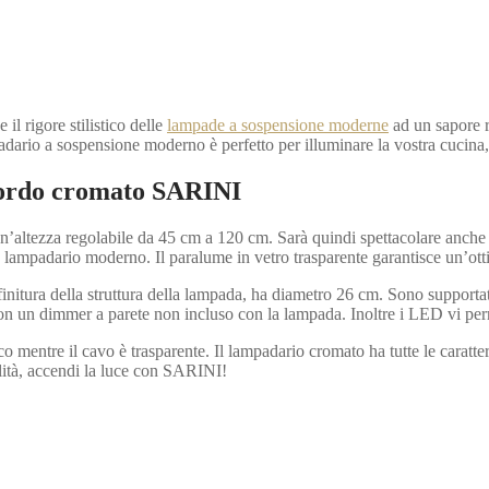
 il rigore stilistico delle
lampade a sospensione moderne
ad un sapore re
adario a sospensione moderno è perfetto per illuminare la vostra cucina, 
bordo cromato SARINI
altezza regolabile da 45 cm a 120 cm. Sarà quindi spettacolare anche i
 lampadario moderno. Il paralume in vetro trasparente garantisce un’otti
finitura della struttura della lampada, ha diametro 26 cm. Sono supportat
 un dimmer a parete non incluso con la lampada. Inoltre i LED vi perm
 mentre il cavo è trasparente. Il lampadario cromato ha tutte le caratte
nalità, accendi la luce con SARINI!