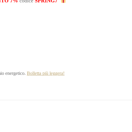
NTO 7%
codice
SPRING7
io energetico.
Bolletta più leggera!