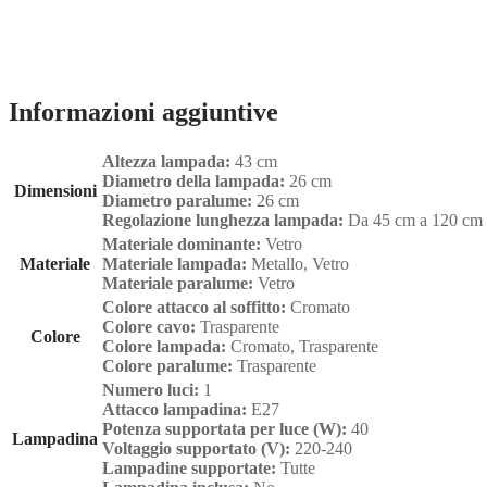
Informazioni aggiuntive
Altezza lampada:
43 cm
Diametro della lampada:
26 cm
Dimensioni
Diametro paralume:
26 cm
Regolazione lunghezza lampada:
Da 45 cm a 120 cm
Materiale dominante:
Vetro
Materiale
Materiale lampada:
Metallo, Vetro
Materiale paralume:
Vetro
Colore attacco al soffitto:
Cromato
Colore cavo:
Trasparente
Colore
Colore lampada:
Cromato, Trasparente
Colore paralume:
Trasparente
Numero luci:
1
Attacco lampadina:
E27
Potenza supportata per luce (W):
40
Lampadina
Voltaggio supportato (V):
220-240
Lampadine supportate:
Tutte