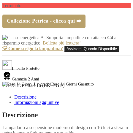
Terminato
Collezione Petrica - clicca qui ➡️
Supporta lampadine con attacco
G4
a
risparmio energetico.
Bolletta più leggera!
💡 Come scelgo la lampadina?
Avvisami Quando Disponibile
Imballo Protetto
Garanzia 2 Anni
Reso 14 Giorni Garantito
COD:
LDP 6033-16 (BK+FGD)
Descrizione
Informazioni aggiuntive
Descrizione
Lampadario a sospensione moderno di design con 16 luci a sfera in
vetro bianco e finitura nera e oro caldo