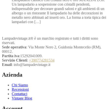
originale
attuale
Un lampadario a sospensione con cristalli pendenti,
era:
è:
indispensabile per decorare grandi saloni e gli ambienti di un
€1.035,60.
€517,80.
albergo o un ristorante Il lampadario ha delle decorazioni in
metallo nero abbinati ad inserti oro. La forma a torta tipica dei
lampadari con […]
Lampadevintage.it® è un marchio registrato e tutti i diritti sono
riservati.
Sede operativa
: Via Monte Nero 2, Guidonia Montecelio (RM),
00012.
Partita iva
:15292041009.
Servizio Clienti
:
+390774281534
Email
: info@lampadevintage.it
Azienda
Chi Siamo
Recensioni
Contattaci
Vintage Blog
Account