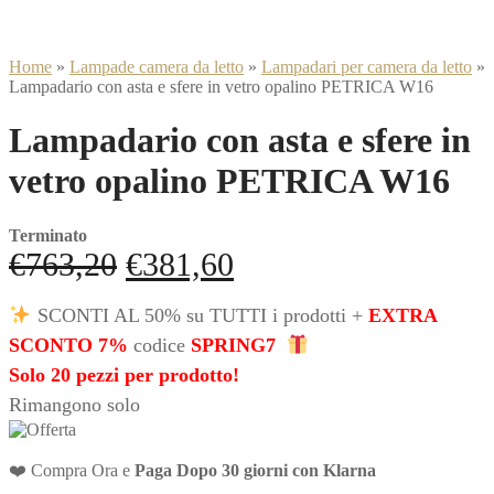
Home
»
Lampade camera da letto
»
Lampadari per camera da letto
»
Lampadario con asta e sfere in vetro opalino PETRICA W16
Lampadario con asta e sfere in
vetro opalino PETRICA W16
Terminato
Il
Il
€
763,20
€
381,60
prezzo
prezzo
SCONTI AL 50% su TUTTI i prodotti +
EXTRA
originale
attuale
SCONTO 7%
codice
SPRING7
era:
è:
Solo 20 pezzi per prodotto!
Rimangono solo
€763,20.
€381,60.
❤️ Compra Ora e
Paga Dopo 30 giorni con Klarna