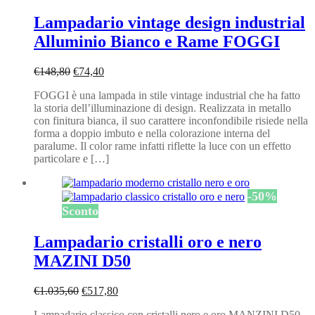
Lampadario vintage design industrial
Alluminio Bianco e Rame FOGGI
Il
Il
€
148,80
€
74,40
prezzo
prezzo
FOGGI è una lampada in stile vintage industrial che ha fatto
originale
attuale
la storia dell’illuminazione di design. Realizzata in metallo
era:
è:
con finitura bianca, il suo carattere inconfondibile risiede nella
€148,80.
€74,40.
forma a doppio imbuto e nella colorazione interna del
paralume. Il color rame infatti riflette la luce con un effetto
particolare e […]
-
50
%
Sconto
Lampadario cristalli oro e nero
MAZINI D50
Il
Il
€
1.035,60
€
517,80
prezzo
prezzo
Lampadario classico con cristalli nero e oro MANZINI D50.