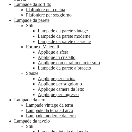
Lampade da soffitto
Plafoniere per cucina
Plafoniere per soggiorno
Lampade da parete
Stili
Lampade da parete vintage
Lampade da parete moderne
Lampade da parete classiche
Forme e Materiali
Applique a sfera
Applique in cristallo
Applique con paralume in tessuto
Lampade da parete a braccio
Stanze
Applique per cucina
Applique per soggiorno
Applique camera da letto
Applique per ingresso
Lampade da terra
Lampade vintage da terra
Lampade da terra ad arco
Lampade moderne da terra
Lampade da tavolo
Stili
Lampade vintage da tavolo