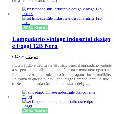
cm a 115 cm. L’attacco […]
-
50
%
Sconto
Lampadario vintage industrial design
e Foggi 12B Nero
Il
Il
€
148,80
€
74,40
prezzo
prezzo
FOGGI 12B è geometria allo stato puro: il lampadario vintage
originale
attuale
a sospensione in alluminio, con finitura esterna nero opaco e
era:
è:
finitura interna color miele oro ha una sagoma inconfondibile.
€148,80.
€74,40.
La forma di questo punto luce vintage riprende infatti lo stile
di Beat, la lampada che ha fatto la storia del […]
-
50
%
Sconto