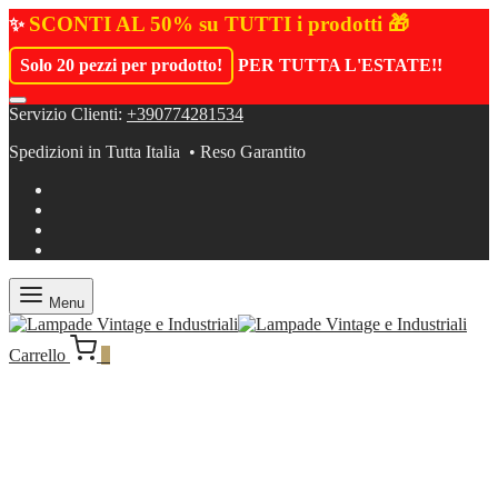
SCONTI AL 50% su TUTTI i prodotti 🎁
✨
Solo 20 pezzi per prodotto!
PER TUTTA L'ESTATE!
!
Servizio Clienti:
+390774281534
Spedizioni in Tutta Italia • Reso Garantito
Menu
Carrello
0