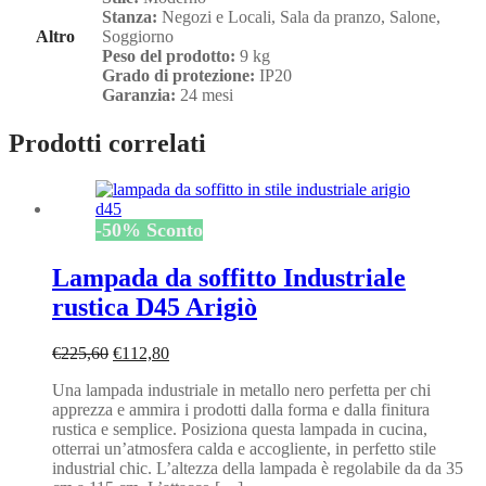
Stanza:
Negozi e Locali, Sala da pranzo, Salone,
Altro
Soggiorno
Peso del prodotto:
9 kg
Grado di protezione:
IP20
Garanzia:
24 mesi
Prodotti correlati
-
50
%
Sconto
Lampada da soffitto Industriale
rustica D45 Arigiò
Il
Il
€
225,60
€
112,80
prezzo
prezzo
Una lampada industriale in metallo nero perfetta per chi
originale
attuale
apprezza e ammira i prodotti dalla forma e dalla finitura
era:
è:
rustica e semplice. Posiziona questa lampada in cucina,
€225,60.
€112,80.
otterrai un’atmosfera calda e accogliente, in perfetto stile
industrial chic. L’altezza della lampada è regolabile da da 35