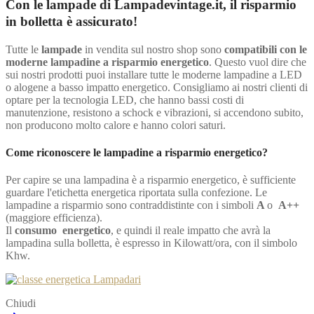
Con le lampade di Lampadevintage.it, il risparmio
in bolletta è assicurato!
Tutte le
lampade
in vendita sul nostro shop sono
compatibili con le
moderne lampadine a risparmio energetico
. Questo vuol dire che
sui nostri prodotti puoi installare tutte le moderne lampadine a LED
o alogene a basso impatto energetico. Consigliamo ai nostri clienti di
optare per la tecnologia LED, che hanno bassi costi di
manutenzione, resistono a schock e vibrazioni, si accendono subito,
non producono molto calore e hanno colori saturi.
Come riconoscere le lampadine a risparmio energetico?
Per capire se una lampadina è a risparmio energetico, è sufficiente
guardare l'etichetta energetica riportata sulla confezione. Le
lampadine a risparmio sono contraddistinte con i simboli
A
o
A++
(maggiore efficienza).
Il
consumo energetico
, e quindi il reale impatto che avrà la
lampadina sulla bolletta, è espresso in Kilowatt/ora, con il simbolo
Khw.
Chiudi