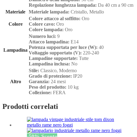
Regolazione lunghezza lampada:
Da 40 cm a 90 cm
Materiale
Materiale lampada:
Cristallo, Metallo
Colore attacco al soffitto:
Oro
Colore
Colore cavo:
Oro
Colore lampada:
Oro
Numero luci:
9
Attacco lampadina:
E14
Potenza supportata per luce (W):
40
Lampadina
Voltaggio supportato (V):
220-240
Lampadine supportate:
Tutte
Lampadina inclusa:
No
Stile:
Classico, Moderno
Grado di protezione:
IP20
Altro
Garanzia:
24 mesi
Peso del prodotto:
10 kg
Collezione:
FERA
Prodotti correlati
-
50
%
Sconto