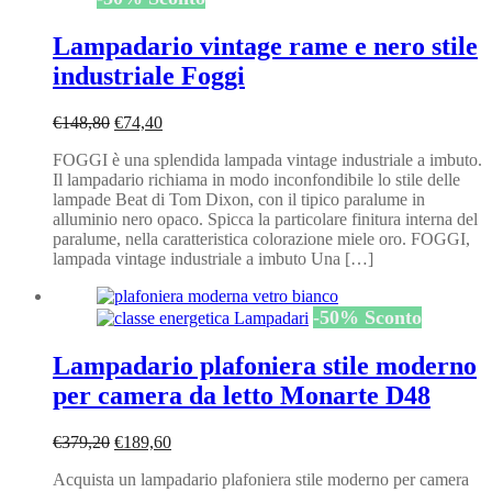
Lampadario vintage rame e nero stile
industriale Foggi
Il
Il
€
148,80
€
74,40
prezzo
prezzo
FOGGI è una splendida lampada vintage industriale a imbuto.
originale
attuale
Il lampadario richiama in modo inconfondibile lo stile delle
era:
è:
lampade Beat di Tom Dixon, con il tipico paralume in
€148,80.
€74,40.
alluminio nero opaco. Spicca la particolare finitura interna del
paralume, nella caratteristica colorazione miele oro. FOGGI,
lampada vintage industriale a imbuto Una […]
-
50
%
Sconto
Lampadario plafoniera stile moderno
per camera da letto Monarte D48
Il
Il
€
379,20
€
189,60
prezzo
prezzo
Acquista un lampadario plafoniera stile moderno per camera
originale
attuale