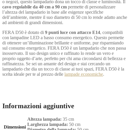
o negozi, questo lampadario dona un tocco di classe e luminosità. Il
cavo regolabile da 40 cm a 90 cm
permette di personalizzare
l’altezza del lampadario in base alle esigenze specifiche
dell’ambiente, mentre il suo diametro di 50 cm lo rende adatto anche
ad ambienti di grandi dimensioni.
FERA D50 è dotato di
9 punti luce con attacco E14
, compatibili
con lampadine LED a basso consumo energetico. Questo permette
di ottenere un’illuminazione brillante e uniforme, pur risparmiando
sul consumo energetico. FERA D50 è un lampadario che non passa
inosservato. Il suo design unico e raffinato lo rende un vero e
proprio oggetto d’arte, perfetto per chi ama circondarsi di bellezza e
raffinatezza. Se sei un amante del design e stai cercando un
lampadario che dia un tocco di classe ai tuoi spazi, FERA D50 è la
scelta ideale per te al prezzo delle
lampade economiche
.
Informazioni aggiuntive
Altezza lampada:
35 cm
Larghezza lampada:
50 cm
Dimensioni
Diametro della lampada:
50 cm