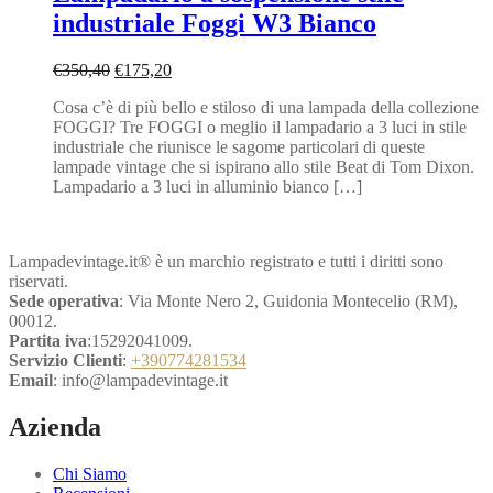
industriale Foggi W3 Bianco
Il
Il
€
350,40
€
175,20
prezzo
prezzo
Cosa c’è di più bello e stiloso di una lampada della collezione
originale
attuale
FOGGI? Tre FOGGI o meglio il lampadario a 3 luci in stile
era:
è:
industriale che riunisce le sagome particolari di queste
€350,40.
€175,20.
lampade vintage che si ispirano allo stile Beat di Tom Dixon.
Lampadario a 3 luci in alluminio bianco […]
Lampadevintage.it® è un marchio registrato e tutti i diritti sono
riservati.
Sede operativa
: Via Monte Nero 2, Guidonia Montecelio (RM),
00012.
Partita iva
:15292041009.
Servizio Clienti
:
+390774281534
Email
: info@lampadevintage.it
Azienda
Chi Siamo