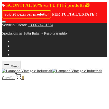
SCONTI AL 50% su TUTTI i prodotti 🎁
✨
Solo 20 pezzi per prodotto!
PER TUTTA L'ESTATE!
!
Servizio Clienti:
+390774281534
Spedizioni in Tutta Italia • Reso Garantito
Menu
Carrello
0