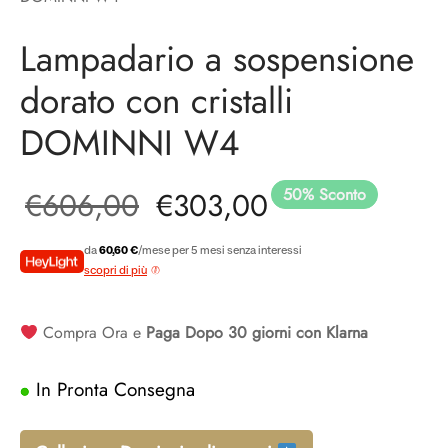
adari per camera da letto
idoio
ade a sospensione vetro
adari a gabbia
Lampadario a sospensione
adari per ingresso
dorato con cristalli
DOMINNI W4
50
%
Sconto
Il prezzo
Il prezzo
€
606,00
€
303,00
originale
attuale è:
da
60,60 €
/mese per 5 mesi senza interessi
scopri di più
era:
€303,00.
Compra Ora e
Paga Dopo 30 giorni con Klarna
€606,00.
In Pronta Consegna