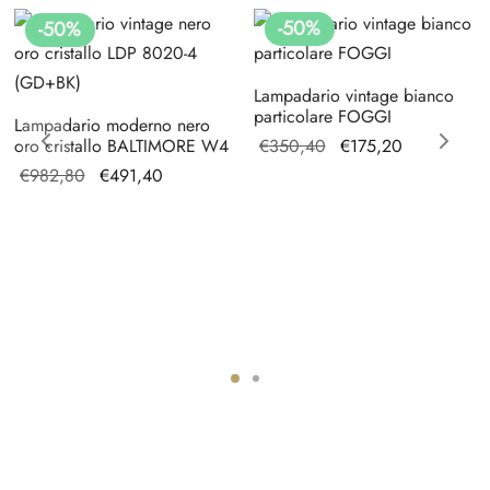
-
50
%
-
50
%
Lampadario vintage bianco
particolare FOGGI
Lampadario moderno nero
Il prezzo
Il prezzo
oro cristallo BALTIMORE W4
€
350,40
€
175,20
originale
attuale è:
Il prezzo
Il prezzo
€
982,80
€
491,40
era:
€175,20.
originale
attuale è:
€350,40.
era:
€491,40.
€982,80.