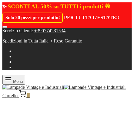
SCONTI AL 50% su TUTTI i prodotti 🎁
✨
Solo 20 pezzi per prodotto!
PER TUTTA L'ESTATE!
!
Servizio Clienti:
+390774281534
Spedizioni in Tutta Italia • Reso Garantito
Menu
Carrello
0