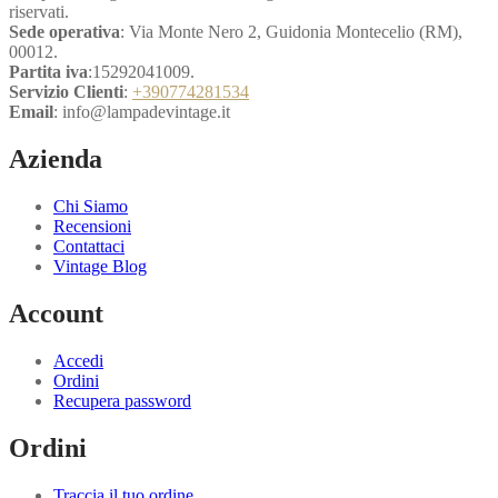
riservati.
Sede operativa
: Via Monte Nero 2, Guidonia Montecelio (RM),
00012.
Partita iva
:15292041009.
Servizio Clienti
:
+390774281534
Email
: info@lampadevintage.it
Azienda
Chi Siamo
Recensioni
Contattaci
Vintage Blog
Account
Accedi
Ordini
Recupera password
Ordini
Traccia il tuo ordine