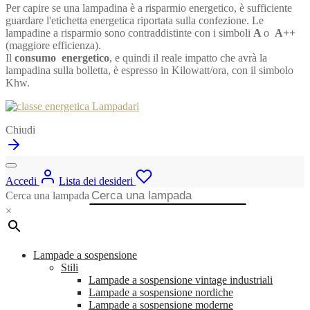
Per capire se una lampadina è a risparmio energetico, è sufficiente
guardare l'etichetta energetica riportata sulla confezione. Le
lampadine a risparmio sono contraddistinte con i simboli
A
o
A++
(maggiore efficienza).
Il
consumo energetico
, e quindi il reale impatto che avrà la
lampadina sulla bolletta, è espresso in Kilowatt/ora, con il simbolo
Khw.
Chiudi
Accedi
Lista dei desideri
Cerca una lampada
×
Lampade a sospensione
Stili
Lampade a sospensione vintage industriali
Lampade a sospensione nordiche
Lampade a sospensione moderne