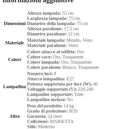
Informazioni aggiuntive
Altezza lampada:
55 cm
Larghezza lampada:
75 cm
Dimensioni
Diametro della lampada:
75 cm
Altezza paralume:
17,5 cm
Diametro paralume:
12 cm
Materiale lampada:
Metallo, Vetro
Materiale
Materiale paralume:
Vetro
Colore attacco al soffitto:
Oro
Colore cavo:
Oro, Trasparente
Colore
Colore lampada:
Oro, Trasparente
Colore paralume:
Bianco, Trasparente
Numero luci:
8
Attacco lampadina:
E27
Potenza supportata per luce (W):
40
Lampadina
Voltaggio supportato (V):
220-240
Lampadine supportate:
Tutte
Lampadina inclusa:
No
Peso del prodotto:
14 kg
Grado di protezione:
IP20
Altro
Garanzia:
24 mesi
Collezione:
MARIETTA
Stile:
Moderno