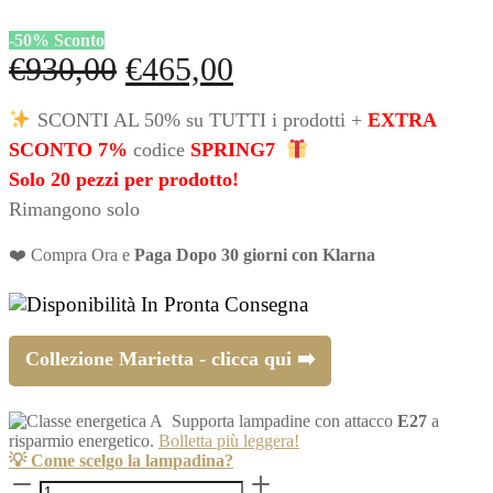
-
50
%
Sconto
Il
Il
€
930,00
€
465,00
prezzo
prezzo
SCONTI AL 50% su TUTTI i prodotti +
EXTRA
originale
attuale
SCONTO 7%
codice
SPRING7
era:
è:
Solo 20 pezzi per prodotto!
Rimangono solo
€930,00.
€465,00.
❤️ Compra Ora e
Paga Dopo 30 giorni con Klarna
In Pronta Consegna
Collezione Marietta - clicca qui ➡️
Supporta lampadine con attacco
E27
a
risparmio energetico.
Bolletta più leggera!
💡 Come scelgo la lampadina?
Lampadario