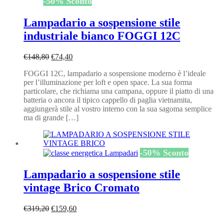
-
50
%
Sconto
Lampadario a sospensione stile
industriale bianco FOGGI 12C
Il
Il
€
148,80
€
74,40
prezzo
prezzo
FOGGI 12C, lampadario a sospensione moderno è l’ideale
originale
attuale
per l’illuminazione per loft e open space. La sua forma
era:
è:
particolare, che richiama una campana, oppure il piatto di una
€148,80.
€74,40.
batteria o ancora il tipico cappello di paglia vietnamita,
aggiungerà stile al vostro interno con la sua sagoma semplice
ma di grande […]
-
50
%
Sconto
Lampadario a sospensione stile
vintage Brico Cromato
Il
Il
€
319,20
€
159,60
prezzo
prezzo