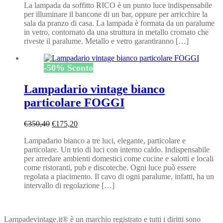
La lampada da soffitto RICO è un punto luce indispensabile
originale
attuale
per illuminare il bancone di un bar, oppure per arricchire la
era:
è:
sala da pranzo di casa. La lampada è formata da un paralume
€319,20.
€159,60.
in vetro, contornato da una struttura in metallo cromato che
riveste il paralume. Metallo e vetro garantiranno […]
-
50
%
Sconto
Lampadario vintage bianco
particolare FOGGI
Il
Il
€
350,40
€
175,20
prezzo
prezzo
Lampadario bianco a tre luci, elegante, particolare e
originale
attuale
particolare. Un trio di luci con interno caldo. Indispensabile
era:
è:
per arredare ambienti domestici come cucine e salotti e locali
€350,40.
€175,20.
come ristoranti, pub e discoteche. Ogni luce può essere
regolata a piacimento. Il cavo di ogni paralume, infatti, ha un
intervallo di regolazione […]
Lampadevintage.it® è un marchio registrato e tutti i diritti sono