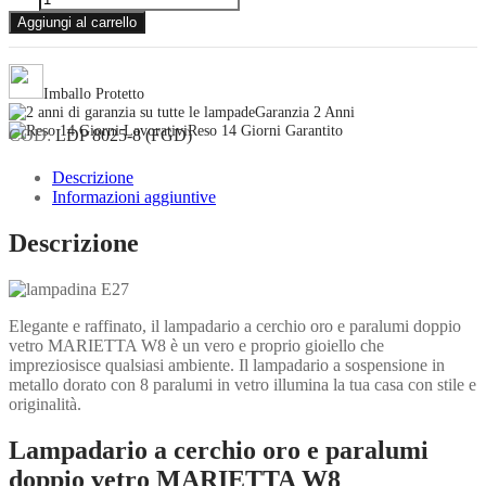
a
Aggiungi al carrello
cerchio
oro
e
paralumi
Imballo Protetto
doppio
Garanzia 2 Anni
vetro
Reso 14 Giorni Garantito
COD:
LDP 8025-8 (FGD)
MARIETTA
W8
Descrizione
quantità
Informazioni aggiuntive
Descrizione
Elegante e raffinato, il lampadario a cerchio oro e paralumi doppio
vetro MARIETTA W8 è un vero e proprio gioiello che
impreziosisce qualsiasi ambiente. Il lampadario a sospensione in
metallo dorato con 8 paralumi in vetro illumina la tua casa con stile e
originalità.
Lampadario a cerchio oro e paralumi
doppio vetro MARIETTA W8