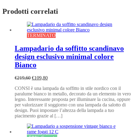
Prodotti correlati
TERMINATO
Lampadario da soffitto scandinavo
design esclusivo minimal colore
Bianco
Il
Il
€
219,60
€
109,80
prezzo
prezzo
CONSI è una lampada da soffitto in stile nordico con il
originale
attuale
paralume bianco in metallo, decorato da un elemento in vero
era:
è:
legno. Interessante proposta per illuminare la cucina, oppure
€219,60.
€109,80.
per valorizzare il soggiorno con una lampada da salotto di
design. Puoi impostare l’altezza della lampada a tuo
piacimento grazie al […]