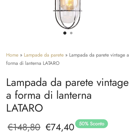
adari per camera da letto
idoio
ade a sospensione vetro
adari a gabbia
adari per ingresso
Home
»
Lampade da parete
»
Lampada da parete vintage a
forma di lanterna LATARO
Lampada da parete vintage
a forma di lanterna
LATARO
50
%
Sconto
Il prezzo
Il
€
148,80
€
74,40