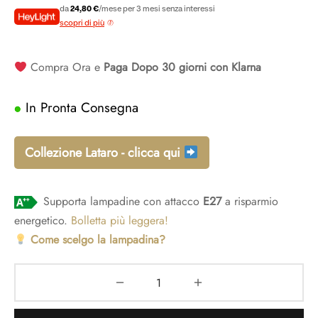
originale
prezzo
da
24,80 €
/mese per 3 mesi senza interessi
scopri di più
era:
attuale
Compra Ora e
Paga Dopo 30 giorni con Klarna
€148,80.
è:
In Pronta Consegna
€74,40.
Collezione Lataro - clicca qui
Supporta lampadine con attacco
E27
a risparmio
energetico.
Bolletta più leggera!
Come scelgo la lampadina?