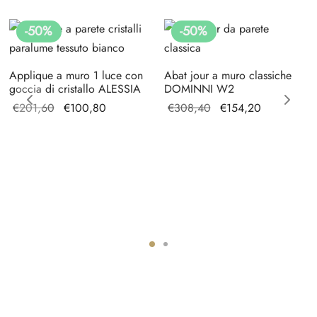
-
50
%
-
50
%
Applique a muro 1 luce con
Abat jour a muro classiche
goccia di cristallo ALESSIA
DOMINNI W2
Il prezzo
Il prezzo
Il prezzo
Il prezzo
€
201,60
€
100,80
€
308,40
€
154,20
originale
attuale è:
originale
attuale è:
era:
€100,80.
era:
€154,20.
€201,60.
€308,40.