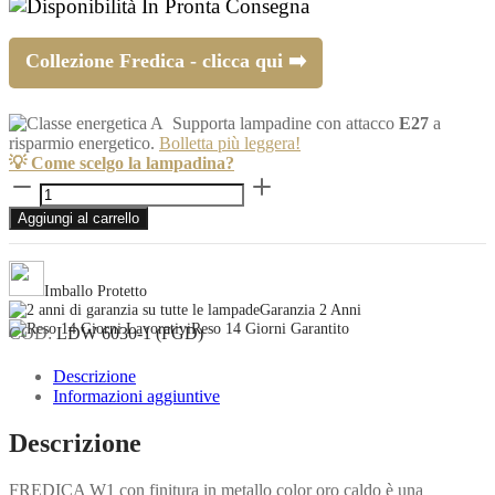
In Pronta Consegna
Collezione Fredica - clicca qui ➡️
Supporta lampadine con attacco
E27
a
risparmio energetico.
Bolletta più leggera!
💡 Come scelgo la lampadina?
Applique
a
Aggiungi al carrello
sfera
oro
caldo
con
Imballo Protetto
snodo
Garanzia 2 Anni
FREDICA
Reso 14 Giorni Garantito
COD:
LDW 6030-1 (FGD)
W1
quantità
Descrizione
Informazioni aggiuntive
Descrizione
FREDICA W1 con finitura in metallo color oro caldo è una