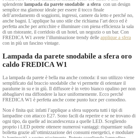
splendente
lampada da parete snodabile a sfera
con un design
semplice ma glamour ideale per essere il tocco finale
dell’arredamento di soggiorni, ingressi, camere da letto e perché no,
anche bagni. L’applique ha uno stile che richiama l’art deco ed è
perfetta anche per arricchire e illuminare con piena efficienza la sala
di un ristorante, il corridoio di un hotel, un negozio o un bar. Con
FREDICA W1 avrete l’illuminazione trendy delle
applique a sfera
con in più un fascino vintage.
Lampada da parete snodabile a sfera oro
caldo FREDICA W1
La lampada da parete è bella ma anche comoda: il suo utilizzo viene
semplificato dal braccio snodabile che vi permette di orientare il
paralume in su e in giù. Il diffusore è in vetro bianco opalino per non
abbagliarvi ma diffondere la luce uniformemente. Ecco perché
FREDICA W1 è perfetta anche come punto luce per comodino.
Non è finita qui: infatti l’applique a sfera supporta tutti i tipi di
lampadine con attacco E27. Sono facili da reperire e se ne trovano di
ogni tipo, da quelle ad incandescenza a quelle LED. Scegliendo
proprio i LED potrete ottenere numerosi vantaggi: risparmiare sulla
bolletta grazie all’ottimizzazione dei consumi energetici, e modulare
la luminosità a vostro piacimento. Potrete scegliendo lampadine