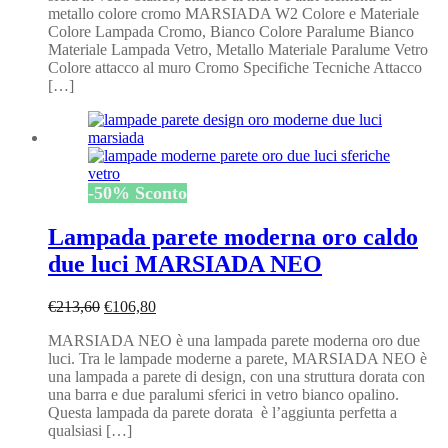
metallo colore cromo MARSIADA W2 Colore e Materiale
€187,20.
€93,60.
Colore Lampada Cromo, Bianco Colore Paralume Bianco
Materiale Lampada Vetro, Metallo Materiale Paralume Vetro
Colore attacco al muro Cromo Specifiche Tecniche Attacco
[…]
-
50
%
Sconto
Lampada parete moderna oro caldo
due luci MARSIADA NEO
Il
Il
€
213,60
€
106,80
prezzo
prezzo
MARSIADA NEO è una lampada parete moderna oro due
originale
attuale
luci. Tra le lampade moderne a parete, MARSIADA NEO è
era:
è:
una lampada a parete di design, con una struttura dorata con
€213,60.
€106,80.
una barra e due paralumi sferici in vetro bianco opalino.
Questa lampada da parete dorata è l’aggiunta perfetta a
qualsiasi […]