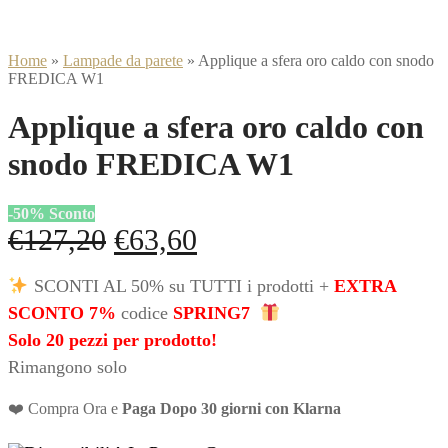
Home
»
Lampade da parete
»
Applique a sfera oro caldo con snodo
FREDICA W1
Applique a sfera oro caldo con
snodo FREDICA W1
-
50
%
Sconto
Il
Il
€
127,20
€
63,60
prezzo
prezzo
SCONTI AL 50% su TUTTI i prodotti +
EXTRA
originale
attuale
SCONTO 7%
codice
SPRING7
era:
è:
Solo 20 pezzi per prodotto!
Rimangono solo
€127,20.
€63,60.
❤️ Compra Ora e
Paga Dopo 30 giorni con Klarna