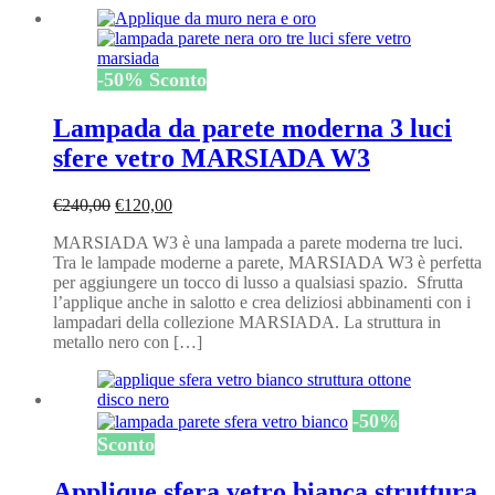
-
50
%
Sconto
Lampada da parete moderna 3 luci
sfere vetro MARSIADA W3
Il
Il
€
240,00
€
120,00
prezzo
prezzo
MARSIADA W3 è una lampada a parete moderna tre luci.
originale
attuale
Tra le lampade moderne a parete, MARSIADA W3 è perfetta
era:
è:
per aggiungere un tocco di lusso a qualsiasi spazio. Sfrutta
€240,00.
€120,00.
l’applique anche in salotto e crea deliziosi abbinamenti con i
lampadari della collezione MARSIADA. La struttura in
metallo nero con […]
-
50
%
Sconto
Applique sfera vetro bianca struttura