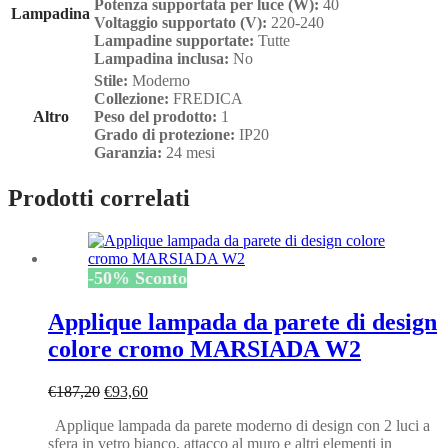
Potenza supportata per luce (W):
40
Lampadina
Voltaggio supportato (V):
220-240
Lampadine supportate:
Tutte
Lampadina inclusa:
No
Stile:
Moderno
Collezione:
FREDICA
Altro
Peso del prodotto:
1
Grado di protezione:
IP20
Garanzia:
24 mesi
Prodotti correlati
-
50
%
Sconto
Applique lampada da parete di design
colore cromo MARSIADA W2
Il
Il
€
187,20
€
93,60
prezzo
prezzo
Applique lampada da parete moderno di design con 2 luci a
originale
attuale
sfera in vetro bianco, attacco al muro e altri elementi in
era:
è: