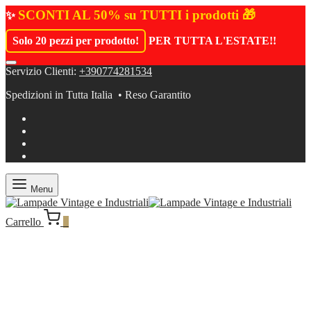
SCONTI AL 50% su TUTTI i prodotti 🎁
✨
Solo 20 pezzi per prodotto!
PER TUTTA L'ESTATE!
!
Servizio Clienti:
+390774281534
Spedizioni in Tutta Italia • Reso Garantito
Menu
Carrello
0