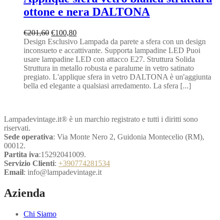
ottone e nera DALTONA
Il
Il
€
201,60
€
100,80
prezzo
prezzo
Design Esclusivo Lampada da parete a sfera con un design
originale
attuale
inconsueto e accattivante. Supporta lampadine LED Puoi
era:
è:
usare lampadine LED con attacco E27. Struttura Solida
€201,60.
€100,80.
Struttura in metallo robusta e paralume in vetro satinato
pregiato. L'applique sfera in vetro DALTONA è un'aggiunta
bella ed elegante a qualsiasi arredamento. La sfera [...]
Lampadevintage.it® è un marchio registrato e tutti i diritti sono
riservati.
Sede operativa
: Via Monte Nero 2, Guidonia Montecelio (RM),
00012.
Partita iva
:15292041009.
Servizio Clienti
:
+390774281534
Email
: info@lampadevintage.it
Azienda
Chi Siamo