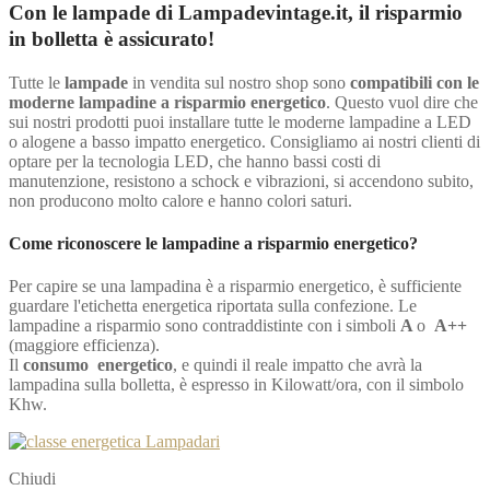
Con le lampade di Lampadevintage.it, il risparmio
in bolletta è assicurato!
Tutte le
lampade
in vendita sul nostro shop sono
compatibili con le
moderne lampadine a risparmio energetico
. Questo vuol dire che
sui nostri prodotti puoi installare tutte le moderne lampadine a LED
o alogene a basso impatto energetico. Consigliamo ai nostri clienti di
optare per la tecnologia LED, che hanno bassi costi di
manutenzione, resistono a schock e vibrazioni, si accendono subito,
non producono molto calore e hanno colori saturi.
Come riconoscere le lampadine a risparmio energetico?
Per capire se una lampadina è a risparmio energetico, è sufficiente
guardare l'etichetta energetica riportata sulla confezione. Le
lampadine a risparmio sono contraddistinte con i simboli
A
o
A++
(maggiore efficienza).
Il
consumo energetico
, e quindi il reale impatto che avrà la
lampadina sulla bolletta, è espresso in Kilowatt/ora, con il simbolo
Khw.
Chiudi