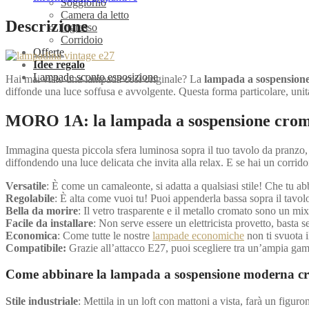
Soggiorno
Camera da letto
Descrizione
Ingresso
Corridoio
Offerte
Idee regalo
Lampade sconto esposizione
Hai mai visto una lampada così originale? La
lampada a sospensio
diffonde una luce soffusa e avvolgente. Questa forma particolare, unita
MORO 1A: la lampada a sospensione cromo
Immagina questa piccola sfera luminosa sopra il tuo tavolo da pranzo,
diffondendo una luce delicata che invita alla relax. E se hai un corri
Versatile
: È come un camaleonte, si adatta a qualsiasi stile! Che tu 
Regolabile
: È alta come vuoi tu! Puoi appenderla bassa sopra il tavolo
Bella da morire
: Il vetro trasparente e il metallo cromato sono un mix
Facile da installare
: Non serve essere un elettricista provetto, basta seg
Economica
: Come tutte le nostre
lampade economiche
non ti svuota i
Compatibile:
Grazie all’attacco E27, puoi scegliere tra un’ampia ga
Come abbinare la lampada a sospensione moderna
Stile industriale
: Mettila in un loft con mattoni a vista, farà un figuro