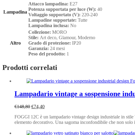
Attacco lampadina:
E27
Potenza supportata per luce (W):
40
Lampadina
Voltaggio supportato (V):
220-240
Lampadine supportate:
Tutte
Lampadina inclusa:
No
Collezione:
MORO
Stile:
Art deco, Glamour, Moderno
Altro
Grado di protezione:
IP20
Garanzia:
24 mesi
Peso del prodotto:
1
Prodotti correlati
Lampadario vintage a sospensione ind
Il
Il
€
148,80
€
74,40
prezzo
prezzo
FOGGI 12C è un lampadario vintage design industriale in stile T
originale
attuale
elemento decorativo. Una sagoma inconfondibile che non solo 
era:
è:
€148,80.
€74,40.