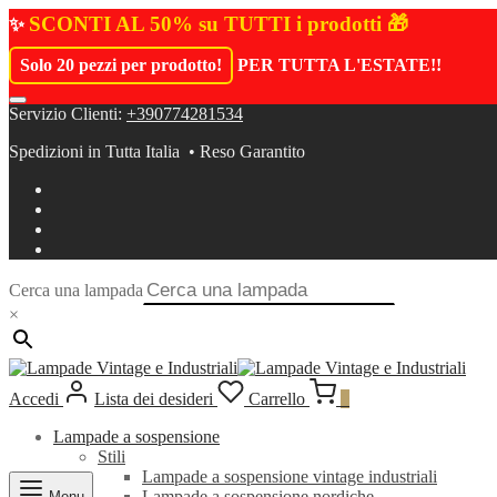
SCONTI AL 50% su TUTTI i prodotti 🎁
✨
Solo 20 pezzi per prodotto!
PER TUTTA L'ESTATE!
!
Servizio Clienti:
+390774281534
Spedizioni in Tutta Italia • Reso Garantito
Cerca una lampada
×
Accedi
Lista dei desideri
Carrello
0
Lampade a sospensione
Stili
Lampade a sospensione vintage industriali
Lampade a sospensione nordiche
Menu