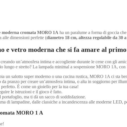
ne moderna cromata MORO 1A
ha un paralume a forma di goccia che ca
 alle dimensioni perfette (
diametro 18 cm, altezza regolabile da 30 
 e vetro moderna che si fa amare al primo
 creando un’atmosfera intima e accogliente durante le cene con gli amic
doio lungo e stretto? La lampada minimal a sospensione MORO 1A, con la 
abbia un salotto super moderno o una cucina rustica, MORO 1A ci sta be
 da pranzo per creare un’atmosfera intima, o alta in soggiorno per illumi
 perfetto. È come un gioiello per la tua casa!
uire le istruzioni e il gioco è fatto.
l portafoglio, ma ti dà un sacco di soddisfazione.
mma di lampadine, dalle classiche a incandescenza alle moderne LED, pe
 cromata MORO 1 A
ne!