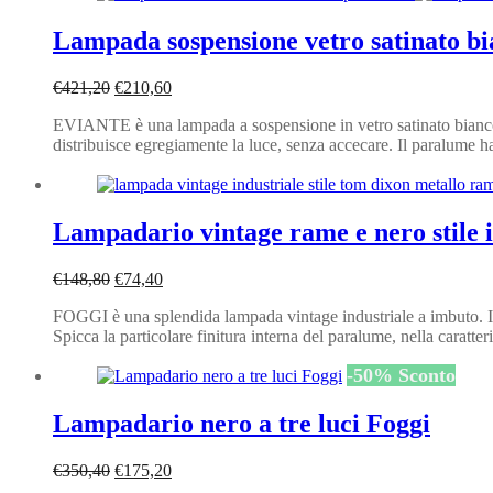
Lampada sospensione vetro satinato b
Il
Il
€
421,20
€
210,60
prezzo
prezzo
EVIANTE è una lampada a sospensione in vetro satinato bianco d
originale
attuale
distribuisce egregiamente la luce, senza accecare. Il paralume h
era:
è:
€421,20.
€210,60.
Lampadario vintage rame e nero stile i
Il
Il
€
148,80
€
74,40
prezzo
prezzo
FOGGI è una splendida lampada vintage industriale a imbuto. Il
originale
attuale
Spicca la particolare finitura interna del paralume, nella cara
era:
è:
€148,80.
€74,40.
-
50
%
Sconto
Lampadario nero a tre luci Foggi
Il
Il
€
350,40
€
175,20
prezzo
prezzo