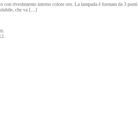
 con rivestimento interno colore oro. La lampada è formata da 3 punti l
olabile, che va […]
ti.
12.