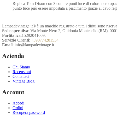
Replica Tom Dixon con 3 con tre punti luce di colore nero opaco
originale
attuale
punto luce può essere impostata a piacimento grazie al cavo reg
era:
è:
€350,40.
€175,20.
Lampadevintage.it® è un marchio registrato e tutti i diritti sono riserva
Sede operativa
: Via Monte Nero 2, Guidonia Montecelio (RM), 000
Partita iva
:15292041009.
Servizio Clienti
:
+390774281534
Email
: info@lampadevintage.it
Azienda
Chi Siamo
Recensioni
Contattaci
Vintage Blog
Account
Accedi
Ordini
Recupera password