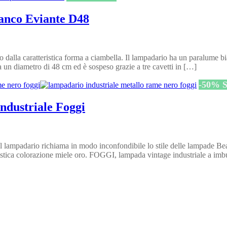
ianco Eviante D48
alla caratteristica forma a ciambella. Il lampadario ha un paralume bi
a un diametro di 48 cm ed è sospeso grazie a tre cavetti in […]
-
50
%
S
ndustriale Foggi
 lampadario richiama in modo inconfondibile lo stile delle lampade Bea
tteristica colorazione miele oro. FOGGI, lampada vintage industriale a i