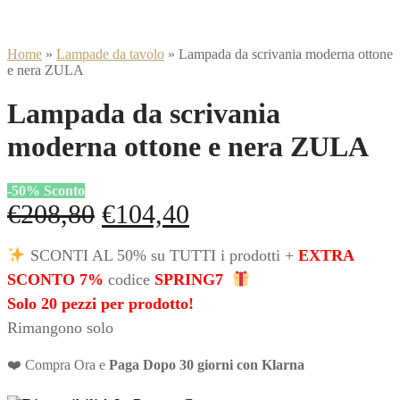
Home
»
Lampade da tavolo
»
Lampada da scrivania moderna ottone
e nera ZULA
Lampada da scrivania
moderna ottone e nera ZULA
-
50
%
Sconto
Il
Il
€
208,80
€
104,40
prezzo
prezzo
SCONTI AL 50% su TUTTI i prodotti +
EXTRA
originale
attuale
SCONTO 7%
codice
SPRING7
era:
è:
Solo 20 pezzi per prodotto!
Rimangono solo
€208,80.
€104,40.
❤️ Compra Ora e
Paga Dopo 30 giorni con Klarna