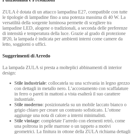
ZULA è dotata di un attacco lampadina E27, compatibile con tutte
le tipologie di lampadine fino a una potenza massima di 40 W. La
versatilità della sorgente luminosa permette di scegliere tra
lampadine LED, alogene o tradizionali, a seconda delle preferenze
di intensità e temperatura della luce. Grazie al grado di protezione
IP20, la lampada è indicata per ambienti interni come camere da
letto, soggiorni o uffici.
Suggerimenti di Arredo
La lampada ZULA si presta a molteplici abbinamenti di interior
design:
Stile industriale
: collocatela su una scrivania in legno grezzo
con dettagli in metallo nero. L’accostamento con scaffalature
in ferro o pareti in mattoni a vista esalterà il suo carattere
industriale.
Stile moderno
: posizionatela su un mobile laccato bianco o
grigio chiaro per creare un contrasto sofisticato. L’ottone
aggiunge una nota di calore a interni minimalisti.
Stile vintage
: completate l’arredo con elementi retrò, come
una poltrona in pelle marrone o un tappeto a motivi
geometrici. La finitura in ottone della ZULA richiama dettagli