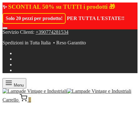
SCONTI AL 50% su TUTTI i prodotti 🎁
✨
Solo 20 pezzi per prodotto!
PER TUTTA L'ESTATE!
!
Servizio Clienti:
+390774281534
Spedizioni in Tutta Italia • Reso Garantito
Menu
Carrello
0