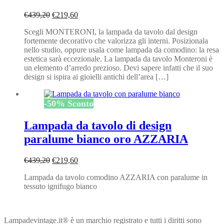
Il
Il
€
439,20
€
219,60
prezzo
prezzo
Scegli MONTERONI, la lampada da tavolo dal design
originale
attuale
fortemente decorativo che valorizza gli interni. Posizionala
era:
è:
nello studio, oppure usala come lampada da comodino: la resa
€439,20.
€219,60.
estetica sarà eccezionale. La lampada da tavolo Monteroni è
un elemento d’arredo prezioso. Devi sapere infatti che il suo
design si ispira ai gioielli antichi dell’area […]
-
50
%
Sconto
Lampada da tavolo di design
paralume bianco oro AZZARIA
Il
Il
€
439,20
€
219,60
prezzo
prezzo
Lampada da tavolo comodino AZZARIA con paralume in
originale
attuale
tessuto ignifugo bianco
era:
è:
€439,20.
€219,60.
Lampadevintage.it® è un marchio registrato e tutti i diritti sono