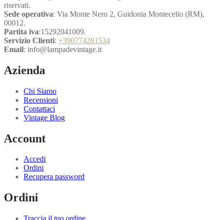
riservati.
Sede operativa
: Via Monte Nero 2, Guidonia Montecelio (RM),
00012.
Partita iva
:15292041009.
Servizio Clienti
:
+390774281534
Email
: info@lampadevintage.it
Azienda
Chi Siamo
Recensioni
Contattaci
Vintage Blog
Account
Accedi
Ordini
Recupera password
Ordini
Traccia il tuo ordine