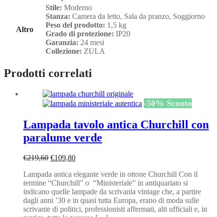
Stile:
Moderno
Stanza:
Camera da letto, Sala da pranzo, Soggiorno
Peso del prodotto:
1,5 kg
Altro
Grado di protezione:
IP20
Garanzia:
24 mesi
Collezione:
ZULA
Prodotti correlati
-
50
%
Sconto
Lampada tavolo antica Churchill con
paralume verde
Il
Il
€
219,60
€
109,80
prezzo
prezzo
Lampada antica elegante verde in ottone Churchill Con il
originale
attuale
termine “Churchill” o “Ministeriale” in antiquariato si
era:
è:
indicano quelle lampade da scrivania vintage che, a partire
€219,60.
€109,80.
dagli anni ’30 e in quasi tutta Europa, erano di moda sulle
scrivanie di politici, professionisti affermati, alti ufficiali e, in