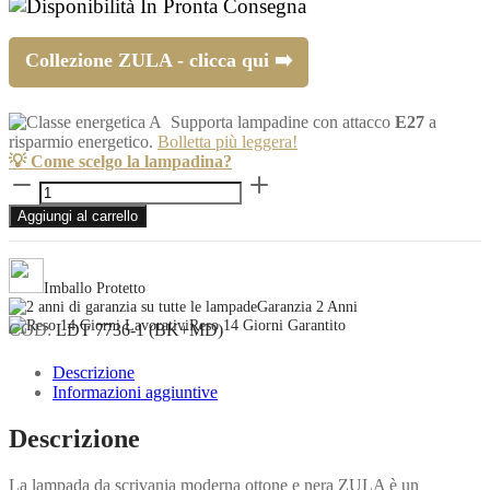
In Pronta Consegna
Collezione ZULA - clicca qui ➡️
Supporta lampadine con attacco
E27
a
risparmio energetico.
Bolletta più leggera!
💡 Come scelgo la lampadina?
Lampada
da
Aggiungi al carrello
scrivania
moderna
ottone
e
Imballo Protetto
nera
Garanzia 2 Anni
ZULA
Reso 14 Giorni Garantito
COD:
LDT 7736-1 (BK+MD)
quantità
Descrizione
Informazioni aggiuntive
Descrizione
La lampada da scrivania moderna ottone e nera ZULA è un