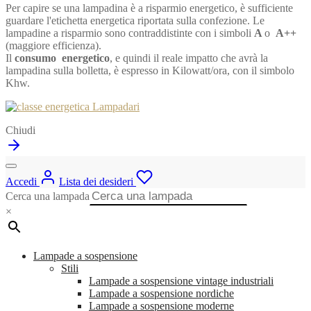
Per capire se una lampadina è a risparmio energetico, è sufficiente
guardare l'etichetta energetica riportata sulla confezione. Le
lampadine a risparmio sono contraddistinte con i simboli
A
o
A++
(maggiore efficienza).
Il
consumo energetico
, e quindi il reale impatto che avrà la
lampadina sulla bolletta, è espresso in Kilowatt/ora, con il simbolo
Khw.
Chiudi
Accedi
Lista dei desideri
Cerca una lampada
×
Lampade a sospensione
Stili
Lampade a sospensione vintage industriali
Lampade a sospensione nordiche
Lampade a sospensione moderne