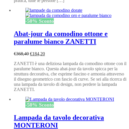
pratica, tutte le persone […]
-
50
%
Sconto
Abat-jour da comodino ottone e
paralume bianco ZANETTI
Il
Il
€
368,40
€
184,20
prezzo
prezzo
ZANETTI è una deliziosa lampada da comodino ottone con il
originale
attuale
paralume bianco. Questa abat-jour da tavolo spicca per la
era:
è:
struttura decorativa, che esprime fascino e armonia attraverso
€368,40.
€184,20.
il disegno geometrico con fascio di curve. Se sei alla ricerca di
una lampada da tavolo di design, non perdere la lampada
ZANETTI.
-
50
%
Sconto
Lampada da tavolo decorativa
MONTERONI