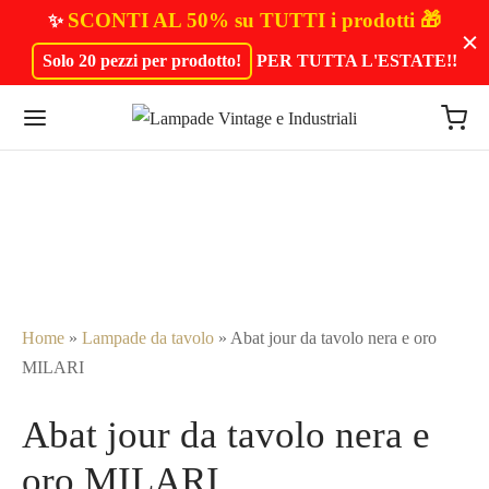
SCONTI AL 50% su TUTTI i prodotti 🎁
✨
Solo 20 pezzi per prodotto!
PER TUTTA L'ESTATE!
!
Home
»
Lampade da tavolo
»
Abat jour da tavolo nera e oro
MILARI
Abat jour da tavolo nera e
oro MILARI