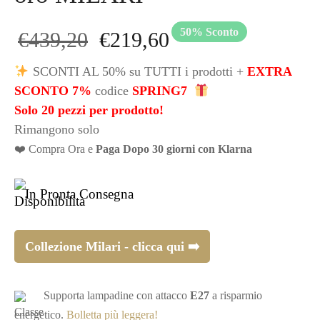
50
%
Sconto
Il prezzo
Il prezzo
€
439,20
€
219,60
originale
attuale
SCONTI AL 50% su TUTTI i prodotti +
EXTRA
SCONTO 7%
codice
SPRING7
era:
è:
Solo 20 pezzi per prodotto!
Rimangono solo
€439,20.
€219,60.
❤️ Compra Ora e
Paga Dopo 30 giorni con Klarna
In Pronta Consegna
Collezione Milari - clicca qui ➡️
Supporta lampadine con attacco
E27
a risparmio
energetico.
Bolletta più leggera!