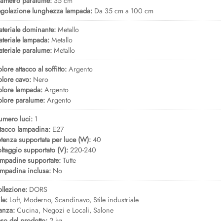
ametro paralume:
35 cm
golazione lunghezza lampada:
Da 35 cm a 100 cm
teriale dominante:
Metallo
teriale lampada:
Metallo
teriale paralume:
Metallo
lore attacco al soffitto:
Argento
lore cavo:
Nero
lore lampada:
Argento
lore paralume:
Argento
mero luci:
1
tacco lampadina:
E27
tenza supportata per luce (W):
40
ltaggio supportato (V):
220-240
mpadine supportate:
Tutte
mpadina inclusa:
No
llezione:
DORS
ile:
Loft, Moderno, Scandinavo, Stile industriale
anza:
Cucina, Negozi e Locali, Salone
so del prodotto:
2 kg