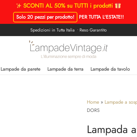
SCONTI AL 50% su TUTTI i prodotti
Solo 20 pezzi per prodotto!
PER TUTTA L'ESTATE!
!
Spedizioni in Tutta Italia • Reso Garantito
Lampade da parete
Lampade da terra
Lampade da tavolo
Home
»
Lampade a sos
DORS
Lampada a