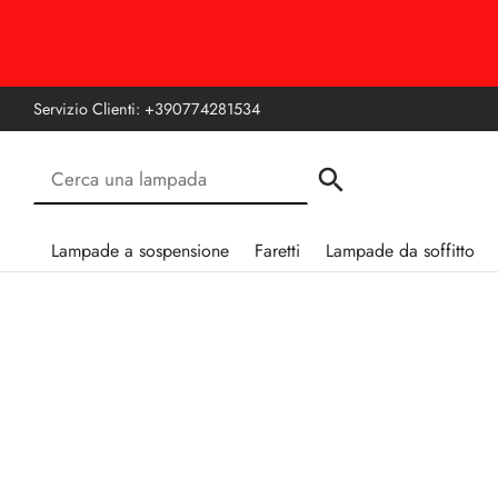
Servizio Clienti:
+390774281534
Lampade a sospensione
Faretti
Lampade da soffitto