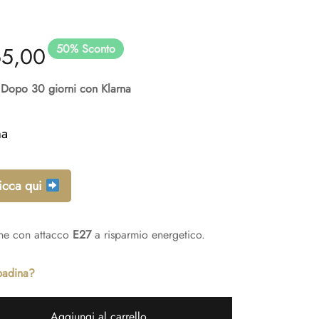
50
%
Sconto
 prezzo
Il
65,00
iginale
prezzo
Dopo 30 giorni con Klarna
:
attuale
na
30,00.
è:
licca qui
€65,00.
ne con attacco
E27
a risparmio energetico.
padina?
Aggiungi al carrello