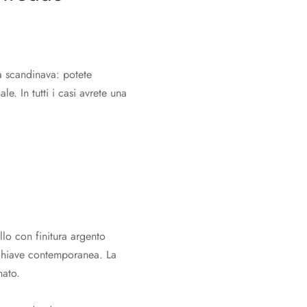
a scandinava: potete
. In tutti i casi avrete una
lo con finitura argento
n chiave contemporanea. La
nato.