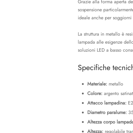
Grazie alla forma aperta de
sospensione particolarmente
ideale anche per soggiorni m
La struttura in metallo è res
lampada alle esigenze dello
soluzioni LED a basso consu
Specifiche tecnic
Materiale:
metallo
Colore:
argento satina
Attacco lampadina:
E2
Diametro paralume:
35
Altezza corpo lampad
Altezza:
regolabile tra