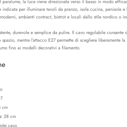
l paralume, la luce viene direzionata verso il basso in modo effic
 indicata per illuminare tavoli da pranzo, isole cucina, penisole e
oderni, ambienti contract, bistrot e locali dallo stile nordico o ind
istente, durevole e semplice da pulire. Il cavo regolabile consente di
 spazio, mentre l’attacco E27 permette di scegliere liberamente la
mo fino ai modelli decorativi a filamento.
he
to
7
 cm
a:
28 cm
mite cavo