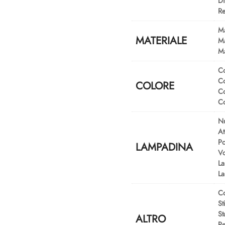
Di
Re
Ma
MATERIALE
Ma
Ma
Co
Co
COLORE
Co
Co
Nu
At
Po
LAMPADINA
Vo
La
La
Co
St
St
ALTRO
Pe