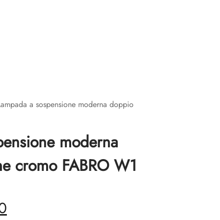
Lampada a sospensione moderna doppio
pensione moderna
ume cromo FABRO W1
Il
0