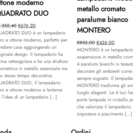
ttone moderno
metallo cromato
UADRATO DUO
paralume bianco
Il
Il
1.352,40
€
676,20
MONTERO
prezzo
prezzo
UADRATO DUO è un lampadario
originale
attuale
ro e ottone moderno, perfetto per
Il
Il
€
852,00
€
426,00
era:
è:
redare casa aggiungendo un
prezzo
prezzo
MONTERO è un lampadario
€1.352,40.
€676,20.
iginale design. Il lampadario ha
originale
attuale
sospensione in metallo cro
rma rettangolare e ha una struttura
era:
è:
4 paralumi bianchi in tessut
ometrica in metallo essenziale ma
€852,00.
€426,00
decorare gli ambienti come
lo stesso tempo decorativa.
sempre sognato. Il lampada
UADRATO DUO, il lampadario
MONTERO trasforma gli amb
ro e ottone moderno a lanterna
luoghi eleganti. Le 4 luci h
 l’idea di un lampadario […]
porta lampada in cristallo p
che valorizza il lampadario.
impostare a piacimento […]
enda
Ordini