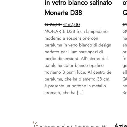
in vetro bianco satinato
o
Monarte D38
Q
Il
Il
€
324,00
€
162,00
€
prezzo
prezzo
MONARTE D38 è un lampadario
Q
originale
attuale
moderno a sospensione con
ne
era:
è:
paralume in vetro bianco di design
ar
€324,00.
€162,00.
perfetto per illuminare spazi di
or
medie dimensioni. All’interno del
fo
paralume color bianco opalino
ge
troviamo 3 punti luce. Al centro del
al
paralume, che ha diametro 38 cm,
Q
è presente un bottone in metallo
ne
cromato, che ha […]
Se
Azi