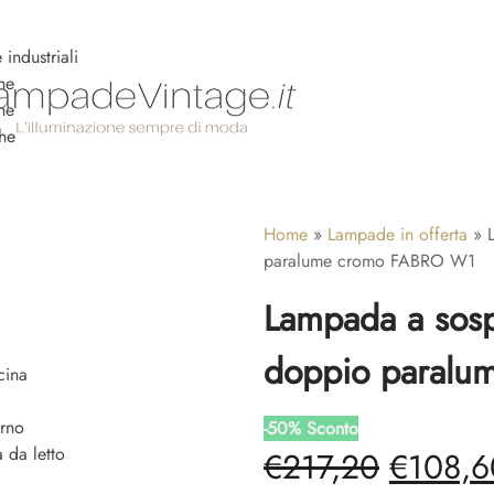
industriali
he
ne
he
Home
»
Lampade in offerta
»
paralume cromo FABRO W1
Lampada a sos
doppio paral
cina
rno
-
50
%
Sconto
 da letto
Il
€
217,20
€
108,6