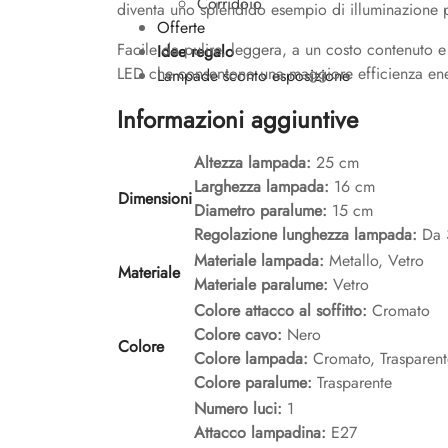
Corridoio
diventa uno splendido esempio di illuminazione p
Offerte
Facile da pulire, leggera, a un costo contenuto
Idee regalo
LED che consentono una maggiore efficienza energ
Lampade sconto esposizione
Informazioni aggiuntive
Altezza lampada:
25 cm
Larghezza lampada:
16 cm
Dimensioni
Diametro paralume:
15 cm
Regolazione lunghezza lampada:
Da 
Materiale lampada:
Metallo, Vetro
Materiale
Materiale paralume:
Vetro
Colore attacco al soffitto:
Cromato
Colore cavo:
Nero
Colore
Colore lampada:
Cromato, Trasparent
Colore paralume:
Trasparente
Numero luci:
1
Attacco lampadina:
E27