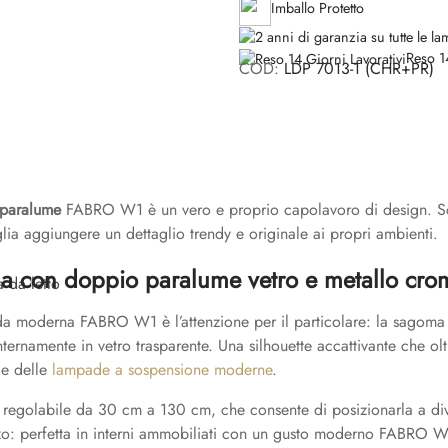
Imballo Protetto
doppio
paralume
Reso 1
cromo
COD:
LDP 7013-1 (CHR+PR)
FABRO
W1
quantità
paralume
FABRO W1 è un vero e proprio capolavoro di design. Scinti
lia aggiungere un dettaglio trendy e originale ai propri ambienti.
a con doppio paralume vetro e metallo cr
da letto
 moderna FABRO W1 è l’attenzione per il particolare: la sagoma è
ernamente in vetro trasparente. Una silhouette accattivante che ol
le delle
lampade a sospensione moderne
.
regolabile da 30 cm a 130 cm, che consente di posizionarla a diver
lizzo: perfetta in interni ammobiliati con un gusto moderno FABRO W1