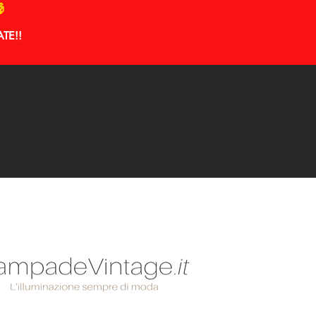

ATE!
!