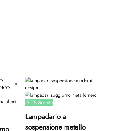
-
50
%
Sconto
Lampadario a
sospensione metallo
rno