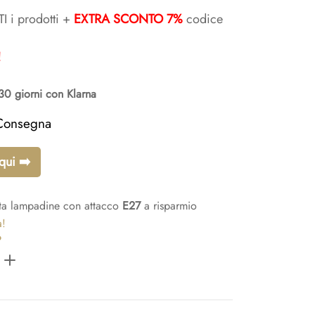
prezzo
 i prodotti +
EXTRA SCONTO 7%
codice
le
attuale
!
è:
0 giorni con Klarna
0.
€108,60.
Consegna
qui ➡️
ta lampadine con attacco
E27
a risparmio
a!
?