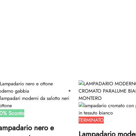
0
%
Sconto
TERMINATO
ampadario nero e
Lampadario mode