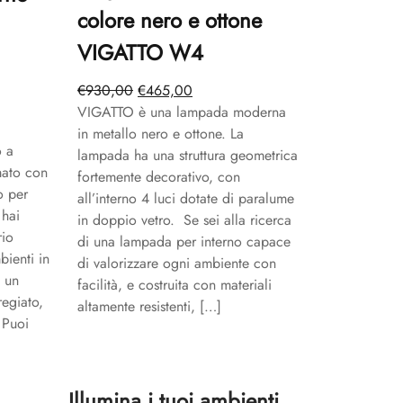
colore nero e ottone
VIGATTO W4
Il
Il
€
930,00
€
465,00
prezzo
prezzo
VIGATTO è una lampada moderna
originale
attuale
in metallo nero e ottone. La
 a
era:
è:
lampada ha una struttura geometrica
mato con
€930,00.
€465,00.
fortemente decorativo, con
o per
all’interno 4 luci dotate di paralume
.
 hai
in doppio vetro. Se sei alla ricerca
rio
di una lampada per interno capace
ienti in
di valorizzare ogni ambiente con
a un
facilità, e costruita con materiali
regiato,
altamente resistenti, […]
 Puoi
Illumina i tuoi ambienti