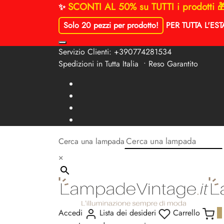
SCONTI AL 50% su TUTTI i prodotti 
✨
Solo 20 pezzi per prodotto!
PER TUTTA L'EST
Servizio Clienti:
+390774281534
Spedizioni in Tutta Italia • Reso Garantito
Cerca una lampada
×
Accedi
Lista dei desideri
Carrello
0