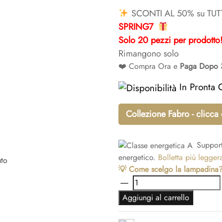
prezzo
SCONTI AL 50% su TUTTI
SPRING7
origina
Solo 20 pezzi per prodotto
era:
Rimangono solo
❤️ Compra Ora e
Paga Dopo 3
€217,2
In Pronta 
Collezione Fabro - clicca 
Suppor
energetico.
Bolletta più legger
uto
💡 Come scelgo la lampadina
Lampada
a
Aggiungi al carrello
sospensione
moderna