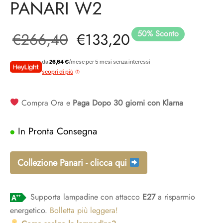
PANARI W2
50
%
Sconto
Il prezzo
Il prezzo
€
266,40
€
133,20
originale
attuale è:
da
26,64 €
/mese per 5 mesi senza interessi
scopri di più
era:
€133,20.
Compra Ora e
Paga Dopo 30 giorni con Klarna
€266,40.
In Pronta Consegna
Collezione Panari - clicca qui
Supporta lampadine con attacco
E27
a risparmio
energetico.
Bolletta più leggera!