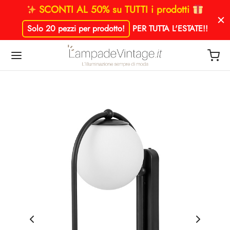
SCONTI AL 50% su TUTTI i prodotti
Solo 20 pezzi per prodotto!
PER TUTTA L'ESTATE!
!
Indietro
Indietro
Indietro
Indietro
Indietro
Indietro
Indietro
Indietro
Indietro
Indietro
Indietro
Indietro
Indietro
Indietro
PADE A SOSPENSIONE
NZE
PADE DA SOFFITTO
PADE DA PARETE
ME E MATERIALI
NZE
PADE DA TERRA
PADE DA TAVOLO
NZE
UMINAZIONE STANZE
I
ME
ade a sospensione per cucina
niere per cucina
ade da parete vintage
que a sfera
ique per cucina
ade vintage da terra
ade vintage da tavolo
ade da tavolo soggiorno
na
de a sospensione vintage industriali
dari a tre luci
I
adari cucina
niere per soggiorno
 e Materiali
ade da parete moderne
que in cristallo
ique per soggiorno
ade da terra ad arco
ze
ade moderne da tavolo
ade per comodino camera da letto
iorno
ade a sospensione nordiche
ade a sospensione a sfera
ME
ade a sospensione soggiorno
ze
ade da parete classiche
ique con paralume in tessuto
ique camera da letto
ade moderne da terra
ra da letto
ade a sospensione moderne
ade a sospensione a tubo
ze
ade a sospensione camera da letto
ade da parete a braccio
ique per ingresso
sso
ade a sospensione classiche
adari a goccia