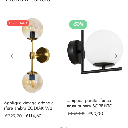
TERMINATO
-
50
%
Lampada parete sferica
Applique vintage ottone e
struttura nera SORENTO
sfere ambra ZODIAK W2
Il prezzo
Il
€
186,00
€
93,00
Il prezzo
Il prezzo
€
229,20
€
114,60
originale
prezzo
originale
attuale
era:
attuale