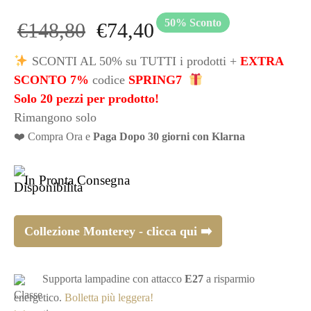
50
%
Sconto
Il prezzo
Il
€
148,80
€
74,40
originale
prezzo
SCONTI AL 50% su TUTTI i prodotti +
EXTRA
SCONTO 7%
codice
SPRING7
era:
attuale
Solo 20 pezzi per prodotto!
Rimangono solo
€148,80.
è:
❤️ Compra Ora e
Paga Dopo 30 giorni con Klarna
€74,40.
In Pronta Consegna
Collezione Monterey - clicca qui ➡️
Supporta lampadine con attacco
E27
a risparmio
energetico.
Bolletta più leggera!