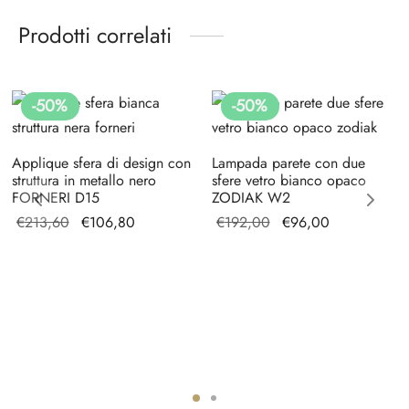
Prodotti correlati
-
50
%
-
50
%
Applique sfera di design con
Lampada parete con due
struttura in metallo nero
sfere vetro bianco opaco
FORNERI D15
ZODIAK W2
Il prezzo
Il prezzo
Il prezzo
Il
€
213,60
€
106,80
€
192,00
€
96,00
originale
attuale è:
originale
prezzo
era:
€106,80.
era:
attuale
€213,60.
€192,00.
è:
€96,00.