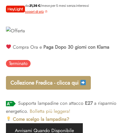
originale
attuale è:
adari per camera da letto
idoio
da
21,36 €
/mese per 5 mesi senza interessi
ade a sospensione vetro
adari a gabbia
scopri di più
era:
€106,80.
adari per ingresso
€213,60.
Compra Ora e
Paga Dopo 30 giorni con Klarna
Terminato
Collezione Fredica - clicca qui
Supporta lampadine con attacco
E27
a risparmio
energetico.
Bolletta più leggera!
Come scelgo la lampadina?
Avvisami Quando Disponibile