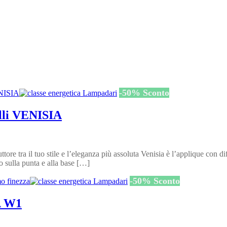
-
50
%
Sconto
alli VENISIA
ore tra il tuo stile e l’eleganza più assoluta Venisia è l’applique con di
o sulla punta e alla base […]
-
50
%
Sconto
A W1