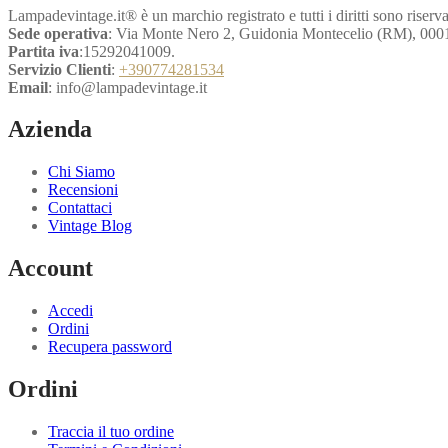
Lampadevintage.it® è un marchio registrato e tutti i diritti sono riserva
Sede operativa
: Via Monte Nero 2, Guidonia Montecelio (RM), 000
Partita iva
:15292041009.
Servizio Clienti
:
+390774281534
Email
: info@lampadevintage.it
Azienda
Chi Siamo
Recensioni
Contattaci
Vintage Blog
Account
Accedi
Ordini
Recupera password
Ordini
Traccia il tuo ordine