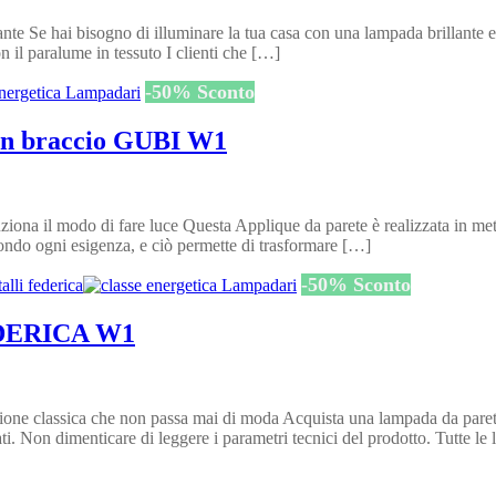
nte Se hai bisogno di illuminare la tua casa con una lampada brillante e
l paralume in tessuto I clienti che […]
-
50
%
Sconto
con braccio GUBI W1
ona il modo di fare luce Questa Applique da parete è realizzata in meta
condo ogni esigenza, e ciò permette di trasformare […]
-
50
%
Sconto
FEDERICA W1
one classica che non passa mai di moda Acquista una lampada da par
nati. Non dimenticare di leggere i parametri tecnici del prodotto. Tutte l