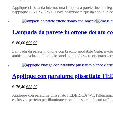
prezzo
prezzo
Applique classica da interno: una lampada a parete fine ed elega
originale
attuale
l’applique FINEZZA W1. Dove posizionare questa applique con i
era:
è:
€122,40.
€61,20.
Lampada da parete in ottone dorato 
Il
Il
€
180,00
€
90,00
prezzo
prezzo
Lampada da parete in ottone con braccio snodabile Gubi: rivoluzi
originale
attuale
ambienti esclusivi. Il braccio snodabile può essere orientato se
era:
è:
€180,00.
€90,00.
Applique con paralume plissettato 
Il
Il
€
176,40
€
88,20
prezzo
prezzo
Applique con paralume plissettato FEDERICA W1; l’illuminazi
originale
attuale
esclusivo, perfetto per illuminare case di lusso e ambienti raffi
era:
è:
€176,40.
€88,20.