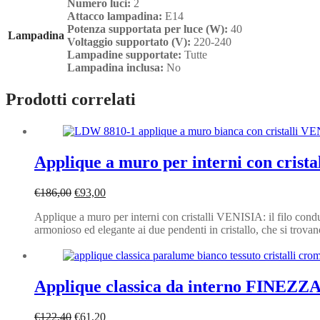
Numero luci:
2
Attacco lampadina:
E14
Potenza supportata per luce (W):
40
Lampadina
Voltaggio supportato (V):
220-240
Lampadine supportate:
Tutte
Lampadina inclusa:
No
Prodotti correlati
Applique a muro per interni con crist
Il
Il
€
186,00
€
93,00
prezzo
prezzo
Applique a muro per interni con cristalli VENISIA: il filo condutt
originale
attuale
armonioso ed elegante ai due pendenti in cristallo, che si trovan
era:
è:
€186,00.
€93,00.
Applique classica da interno FINEZZ
Il
Il
€
122,40
€
61,20