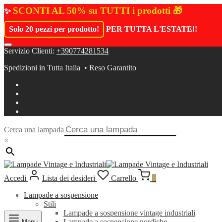
SCONTI AL 50% su TUTTI i prodotti 🎁
✨
Solo 20 pezzi per prodotto!
PER TUTTA L'ESTATE!
!
Servizio Clienti:
+390774281534
Spedizioni in Tutta Italia • Reso Garantito
Cerca una lampada
×
Accedi
Lista dei desideri
Carrello
0
Lampade a sospensione
Stili
Lampade a sospensione vintage industriali
Lampade a sospensione nordiche
Menu