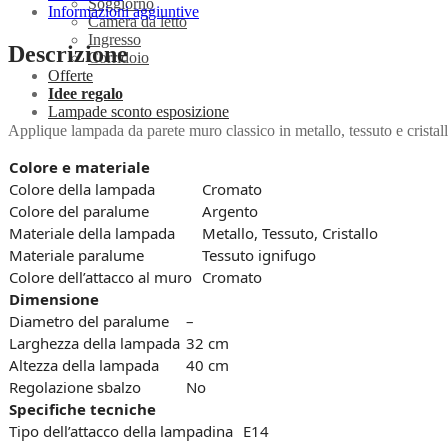
Soggiorno
Informazioni aggiuntive
Camera da letto
Ingresso
Descrizione
Corridoio
Offerte
Idee regalo
Lampade sconto esposizione
Applique lampada da parete muro classico in metallo, tessuto e crist
Colore e materiale
Colore della lampada
Cromato
Colore del paralume
Argento
Materiale della lampada
Metallo, Tessuto, Cristallo
Materiale paralume
Tessuto ignifugo
Colore dell’attacco al muro
Cromato
Dimensione
Diametro del paralume
–
Larghezza della lampada
32 cm
Altezza della lampada
40 cm
Regolazione sbalzo
No
Specifiche tecniche
Tipo dell’attacco della lampadina
E14