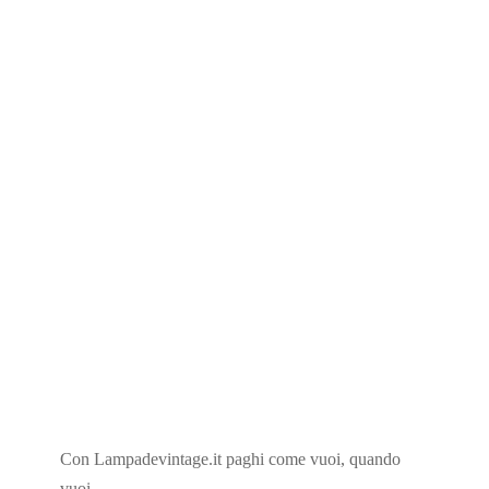
Spedizioni 2-3 giorni
Consegne in tutta Italia, isole comprese.
Reso Garantito 14 Giorni
Reso Garantito, Rimborso Assicurato.
Ordina al telefono
Con Lampadevintage.it paghi come vuoi, quando
Chiamaci allo 0774281534 lun-ven: 9-18
vuoi