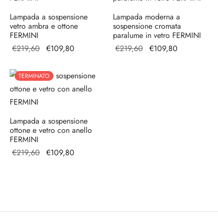
adari per camera da letto
idoio
Lampada a sospensione
Lampada moderna a
ade a sospensione vetro
adari a gabbia
vetro ambra e ottone
sospensione cromata
adari per ingresso
FERMINI
paralume in vetro FERMINI
Il prezzo
Il prezzo
Il prezzo
Il prezzo
€
219,60
€
109,80
€
219,60
€
109,80
originale
attuale è:
originale
attuale è:
era:
€109,80.
era:
€109,80.
TERMINATO
€219,60.
€219,60.
Lampada a sospensione
ottone e vetro con anello
FERMINI
Il prezzo
Il prezzo
€
219,60
€
109,80
originale
attuale è:
era:
€109,80.
€219,60.